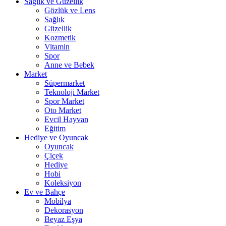
Sağlık ve Güzellik
Gözlük ve Lens
Sağlık
Güzellik
Kozmetik
Vitamin
Spor
Anne ve Bebek
Market
Süpermarket
Teknoloji Market
Spor Market
Oto Market
Evcil Hayvan
Eğitim
Hediye ve Oyuncak
Oyuncak
Çiçek
Hediye
Hobi
Koleksiyon
Ev ve Bahçe
Mobilya
Dekorasyon
Beyaz Eşya