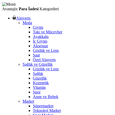
Avantajix
Para İadesi
Kategorileri
Alışveriş
Moda
Giyim
Takı ve Mücevher
Ayakkabı
İç Giyim
Aksesuar
Gözlük ve Lens
Saat
Özel Alışveriş
Sağlık ve Güzellik
Gözlük ve Lens
Sağlık
Güzellik
Kozmetik
Vitamin
Spor
Anne ve Bebek
Market
Süpermarket
Teknoloji Market