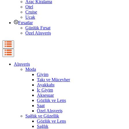
Araç Kiralama
Otel
Cruise
Uçak
Fırsatlar
Günlük Fırsat
Özel Alışveriş
Alışveriş
Moda
Giyim
Takı ve Mücevher
Ayakkabı
İç Giyim
Aksesuar
Gözlük ve Lens
Saat
Özel Alışveriş
Sağlık ve Güzellik
Gözlük ve Lens
Sağlık