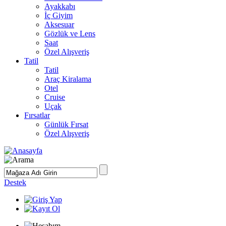
Ayakkabı
İç Giyim
Aksesuar
Gözlük ve Lens
Saat
Özel Alışveriş
Tatil
Tatil
Araç Kiralama
Otel
Cruise
Uçak
Fırsatlar
Günlük Fırsat
Özel Alışveriş
Destek