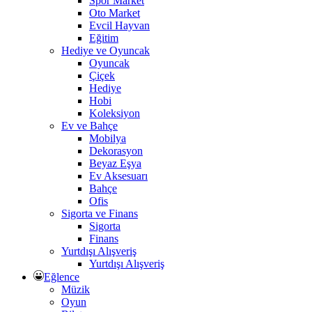
Spor Market
Oto Market
Evcil Hayvan
Eğitim
Hediye ve Oyuncak
Oyuncak
Çiçek
Hediye
Hobi
Koleksiyon
Ev ve Bahçe
Mobilya
Dekorasyon
Beyaz Eşya
Ev Aksesuarı
Bahçe
Ofis
Sigorta ve Finans
Sigorta
Finans
Yurtdışı Alışveriş
Yurtdışı Alışveriş
Eğlence
Müzik
Oyun