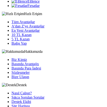
Eğlence
Fırsatlar
Hızlı Erişim
Tüm Avantajlar
A'dan Z'ye Avantajlar
En Yeni Avantajlar
10 TL Kazan
5 TL Kazan
Bağış Yap
Hakkımızda
Biz Kimiz
Basında Avantajix
Basında Para İadesi
Sözleşmeler
Bize Ulaşın
Destek
Nasıl Çalışır?
Sıkça Sorulan Sorular
Destek Ekibi
Site Haritası