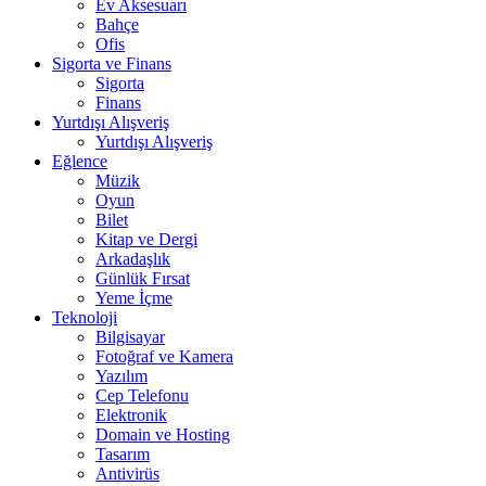
Ev Aksesuarı
Bahçe
Ofis
Sigorta ve Finans
Sigorta
Finans
Yurtdışı Alışveriş
Yurtdışı Alışveriş
Eğlence
Müzik
Oyun
Bilet
Kitap ve Dergi
Arkadaşlık
Günlük Fırsat
Yeme İçme
Teknoloji
Bilgisayar
Fotoğraf ve Kamera
Yazılım
Cep Telefonu
Elektronik
Domain ve Hosting
Tasarım
Antivirüs