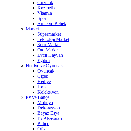
Güzellik
Kozmetik
Vitamin
Spor
Anne ve Bebek
Market
Süpermarket
Teknoloji Market
Spor Market
Oto Market
Evcil Hayvan
Eğitim
Hediye ve Oyuncak
Oyuncak
Çiçek
Hediye
Hobi
Koleksiyon
Ev ve Bahçe
Mobilya
Dekorasyon
Beyaz Eşya
Ev Aksesuarı
Bahçe
Ofis