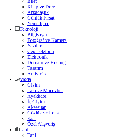
Bilet
Kitap ve Dergi
Arkadaşlık
Günlük Fırsat
Yeme İçme
Teknoloji
Bilgisayar
Fotoğraf ve Kamera
Yazılım
Cep Telefonu
Elektronik
Domain ve Hosting
Tasarım
Antivirüs
Moda
Giyim
Takı ve Mücevher
Ayakkabı
İç Giyim
Aksesuar
Gözlük ve Lens
Saat
Özel Alışveriş
Tatil
Tatil