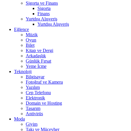
Sigorta ve Finans
Sigorta
Finans
Yurtdışı Alışveriş
Yurtdışı Alışveriş
Eğlence
Müzik
Oyun
Bilet
Kitap ve Dergi
Arkadaşlık
Günlük Fırsat
Yeme İçme
Teknoloji
Bilgisayar
Fotoğraf ve Kamera
Yazılım
Cep Telefonu
Elektronik
Domain ve Hosting
Tasarım
Antivirüs
Moda
Giyim
Takı ve Mücevher