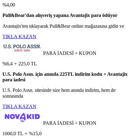
%4,00
Pull&Bear'dan alışveriş yapana Avantajix para ödüyor
Avantajix'ten tıklayarak Pull&Bear online mağazasına gidin ve
TIKLA KAZAN
PARA İADESİ + KUPON
%6,4
+
225,0 TL
U.S. Polo Assn. için anında 225TL indirim kodu + Avantajix
para iadesi
U.S. Polo Assn. sitesinde size hem anında indirim, hem de
sonrasında
TIKLA KAZAN
PARA İADESİ + KUPON
1000,0 TL
+
%15,0