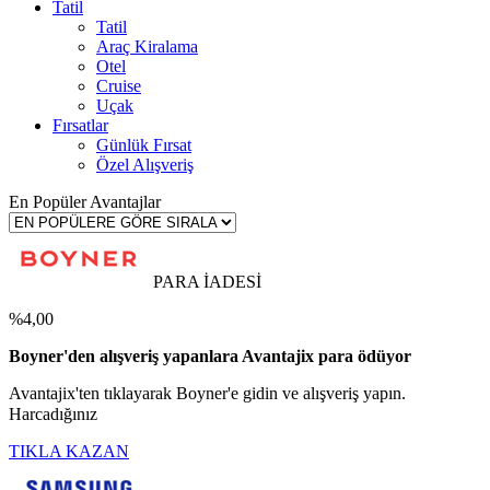
Tatil
Tatil
Araç Kiralama
Otel
Cruise
Uçak
Fırsatlar
Günlük Fırsat
Özel Alışveriş
En Popüler Avantajlar
PARA İADESİ
%4,00
Boyner'den alışveriş yapanlara Avantajix para ödüyor
Avantajix'ten tıklayarak Boyner'e gidin ve alışveriş yapın.
Harcadığınız
TIKLA KAZAN