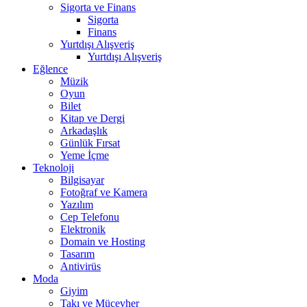
Sigorta ve Finans
Sigorta
Finans
Yurtdışı Alışveriş
Yurtdışı Alışveriş
Eğlence
Müzik
Oyun
Bilet
Kitap ve Dergi
Arkadaşlık
Günlük Fırsat
Yeme İçme
Teknoloji
Bilgisayar
Fotoğraf ve Kamera
Yazılım
Cep Telefonu
Elektronik
Domain ve Hosting
Tasarım
Antivirüs
Moda
Giyim
Takı ve Mücevher