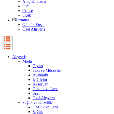
Araç Kiralama
Otel
Cruise
Uçak
Fırsatlar
Günlük Fırsat
Özel Alışveriş
Alışveriş
Moda
Giyim
Takı ve Mücevher
Ayakkabı
İç Giyim
Aksesuar
Gözlük ve Lens
Saat
Özel Alışveriş
Sağlık ve Güzellik
Gözlük ve Lens
Sağlık