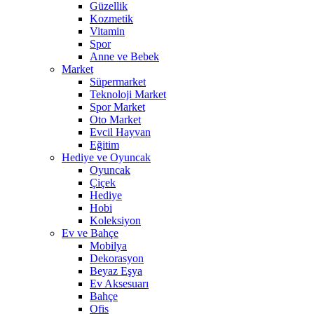
Güzellik
Kozmetik
Vitamin
Spor
Anne ve Bebek
Market
Süpermarket
Teknoloji Market
Spor Market
Oto Market
Evcil Hayvan
Eğitim
Hediye ve Oyuncak
Oyuncak
Çiçek
Hediye
Hobi
Koleksiyon
Ev ve Bahçe
Mobilya
Dekorasyon
Beyaz Eşya
Ev Aksesuarı
Bahçe
Ofis