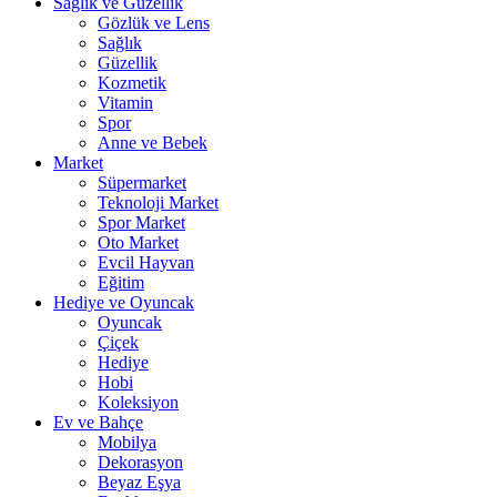
Sağlık ve Güzellik
Gözlük ve Lens
Sağlık
Güzellik
Kozmetik
Vitamin
Spor
Anne ve Bebek
Market
Süpermarket
Teknoloji Market
Spor Market
Oto Market
Evcil Hayvan
Eğitim
Hediye ve Oyuncak
Oyuncak
Çiçek
Hediye
Hobi
Koleksiyon
Ev ve Bahçe
Mobilya
Dekorasyon
Beyaz Eşya