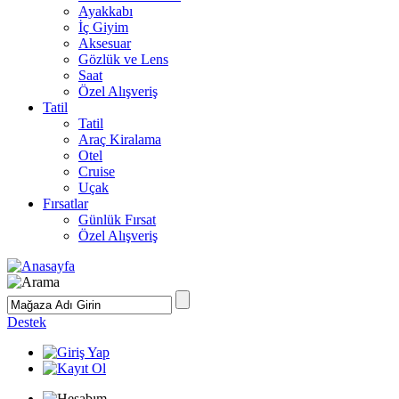
Ayakkabı
İç Giyim
Aksesuar
Gözlük ve Lens
Saat
Özel Alışveriş
Tatil
Tatil
Araç Kiralama
Otel
Cruise
Uçak
Fırsatlar
Günlük Fırsat
Özel Alışveriş
Destek