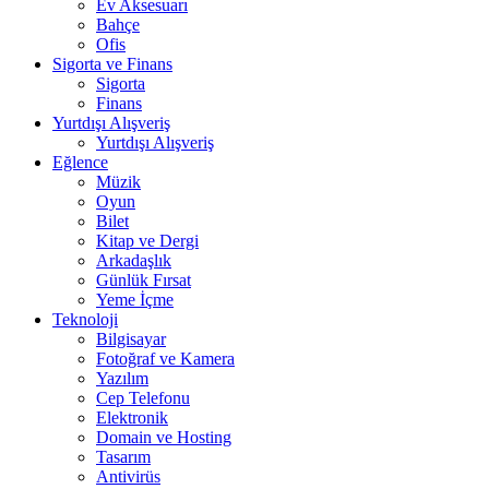
Ev Aksesuarı
Bahçe
Ofis
Sigorta ve Finans
Sigorta
Finans
Yurtdışı Alışveriş
Yurtdışı Alışveriş
Eğlence
Müzik
Oyun
Bilet
Kitap ve Dergi
Arkadaşlık
Günlük Fırsat
Yeme İçme
Teknoloji
Bilgisayar
Fotoğraf ve Kamera
Yazılım
Cep Telefonu
Elektronik
Domain ve Hosting
Tasarım
Antivirüs