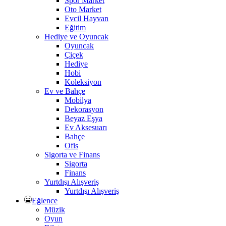
Spor Market
Oto Market
Evcil Hayvan
Eğitim
Hediye ve Oyuncak
Oyuncak
Çiçek
Hediye
Hobi
Koleksiyon
Ev ve Bahçe
Mobilya
Dekorasyon
Beyaz Eşya
Ev Aksesuarı
Bahçe
Ofis
Sigorta ve Finans
Sigorta
Finans
Yurtdışı Alışveriş
Yurtdışı Alışveriş
Eğlence
Müzik
Oyun