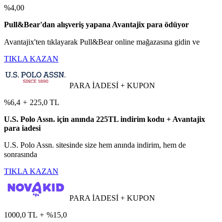
%4,00
Pull&Bear'dan alışveriş yapana Avantajix para ödüyor
Avantajix'ten tıklayarak Pull&Bear online mağazasına gidin ve
TIKLA KAZAN
PARA İADESİ + KUPON
%6,4
+
225,0 TL
U.S. Polo Assn. için anında 225TL indirim kodu + Avantajix
para iadesi
U.S. Polo Assn. sitesinde size hem anında indirim, hem de
sonrasında
TIKLA KAZAN
PARA İADESİ + KUPON
1000,0 TL
+
%15,0