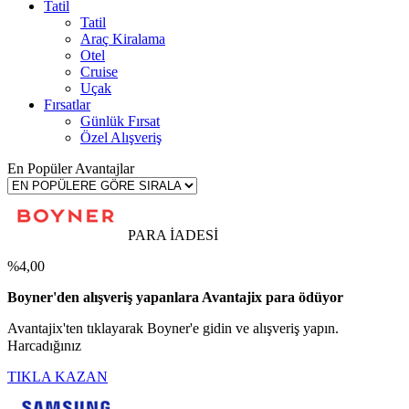
Tatil
Tatil
Araç Kiralama
Otel
Cruise
Uçak
Fırsatlar
Günlük Fırsat
Özel Alışveriş
En Popüler Avantajlar
PARA İADESİ
%4,00
Boyner'den alışveriş yapanlara Avantajix para ödüyor
Avantajix'ten tıklayarak Boyner'e gidin ve alışveriş yapın.
Harcadığınız
TIKLA KAZAN