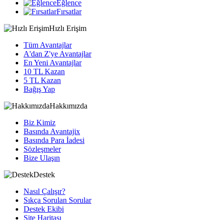
Eğlence
Fırsatlar
Hızlı Erişim
Tüm Avantajlar
A'dan Z'ye Avantajlar
En Yeni Avantajlar
10 TL Kazan
5 TL Kazan
Bağış Yap
Hakkımızda
Biz Kimiz
Basında Avantajix
Basında Para İadesi
Sözleşmeler
Bize Ulaşın
Destek
Nasıl Çalışır?
Sıkça Sorulan Sorular
Destek Ekibi
Site Haritası