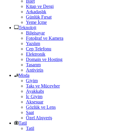
Bilet
Kitap ve Dergi
Arkadaşlık
Günlük Fırsat
Yeme İçme
Teknoloji
Bilgisayar
Fotoğraf ve Kamera
Yazılım
Cep Telefonu
Elektronik
Domain ve Hosting
Tasarım
Antivirüs
Moda
Giyim
Takı ve Mücevher
Ayakkabı
İç Giyim
Aksesuar
Gözlük ve Lens
Saat
Özel Alışveriş
Tatil
Tatil