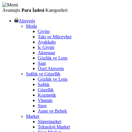
Avantajix
Para İadesi
Kategorileri
Alışveriş
Moda
Giyim
Takı ve Mücevher
Ayakkabı
İç Giyim
Aksesuar
Gözlük ve Lens
Saat
Özel Alışveriş
Sağlık ve Güzellik
Gözlük ve Lens
Sağlık
Güzellik
Kozmetik
Vitamin
Spor
Anne ve Bebek
Market
Süpermarket
Teknoloji Market