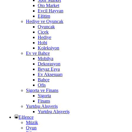
Spor Market
Oto Market
Evcil Hayvan
Eğitim
Hediye ve Oyuncak
Oyuncak
Çiçek
Hediye
Hobi
Koleksiyon
Ev ve Bahçe
Mobilya
Dekorasyon
Beyaz Eşya
Ev Aksesuarı
Bahçe
Ofis
Sigorta ve Finans
Sigorta
Finans
Yurtdışı Alışveriş
Yurtdışı Alışveriş
Eğlence
Müzik
Oyun