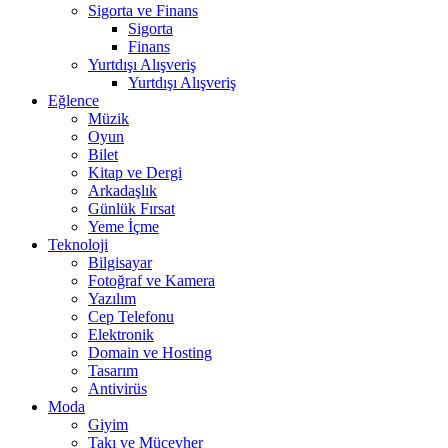
Sigorta ve Finans
Sigorta
Finans
Yurtdışı Alışveriş
Yurtdışı Alışveriş
Eğlence
Müzik
Oyun
Bilet
Kitap ve Dergi
Arkadaşlık
Günlük Fırsat
Yeme İçme
Teknoloji
Bilgisayar
Fotoğraf ve Kamera
Yazılım
Cep Telefonu
Elektronik
Domain ve Hosting
Tasarım
Antivirüs
Moda
Giyim
Takı ve Mücevher