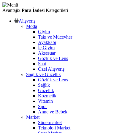
Avantajix
Para İadesi
Kategorileri
Alışveriş
Moda
Giyim
Takı ve Mücevher
Ayakkabı
İç Giyim
Aksesuar
Gözlük ve Lens
Saat
Özel Alışveriş
Sağlık ve Güzellik
Gözlük ve Lens
Sağlık
Güzellik
Kozmetik
Vitamin
Spor
Anne ve Bebek
Market
Süpermarket
Teknoloji Market