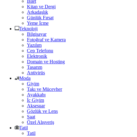
Bilet
Kitap ve Dergi
Arkadaşlık
Günlük Fırsat
Yeme İçme
Teknoloji
Bilgisayar
Fotoğraf ve Kamera
Yazılım
Cep Telefonu
Elektronik
Domain ve Hosting
Tasarım
Antivirüs
Moda
Giyim
Takı ve Mücevher
Ayakkabı
İç Giyim
Aksesuar
Gözlük ve Lens
Saat
Özel Alışveriş
Tatil
Tatil