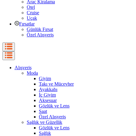
Araç Kiralama
Otel
Cruise
Uçak
Fırsatlar
Günlük Fırsat
Özel Alışveriş
Alışveriş
Moda
Giyim
Takı ve Mücevher
Ayakkabı
İç Giyim
Aksesuar
Gözlük ve Lens
Saat
Özel Alışveriş
Sağlık ve Güzellik
Gözlük ve Lens
Sağlık