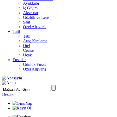
Ayakkabı
İç Giyim
Aksesuar
Gözlük ve Lens
Saat
Özel Alışveriş
Tatil
Tatil
Araç Kiralama
Otel
Cruise
Uçak
Fırsatlar
Günlük Fırsat
Özel Alışveriş
Destek