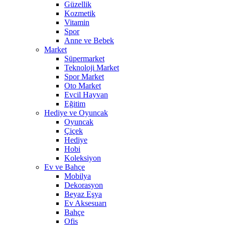
Güzellik
Kozmetik
Vitamin
Spor
Anne ve Bebek
Market
Süpermarket
Teknoloji Market
Spor Market
Oto Market
Evcil Hayvan
Eğitim
Hediye ve Oyuncak
Oyuncak
Çiçek
Hediye
Hobi
Koleksiyon
Ev ve Bahçe
Mobilya
Dekorasyon
Beyaz Eşya
Ev Aksesuarı
Bahçe
Ofis