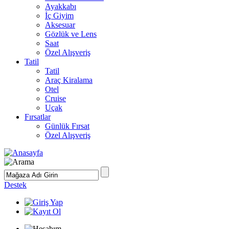
Ayakkabı
İç Giyim
Aksesuar
Gözlük ve Lens
Saat
Özel Alışveriş
Tatil
Tatil
Araç Kiralama
Otel
Cruise
Uçak
Fırsatlar
Günlük Fırsat
Özel Alışveriş
Destek