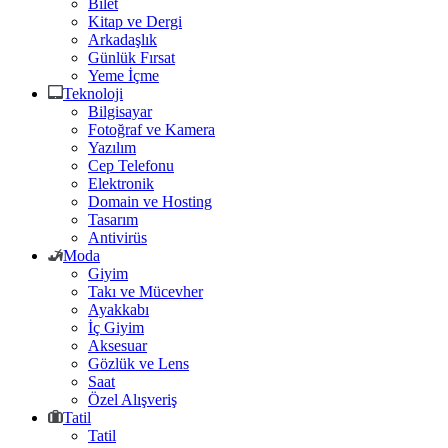
Bilet
Kitap ve Dergi
Arkadaşlık
Günlük Fırsat
Yeme İçme
Teknoloji
Bilgisayar
Fotoğraf ve Kamera
Yazılım
Cep Telefonu
Elektronik
Domain ve Hosting
Tasarım
Antivirüs
Moda
Giyim
Takı ve Mücevher
Ayakkabı
İç Giyim
Aksesuar
Gözlük ve Lens
Saat
Özel Alışveriş
Tatil
Tatil