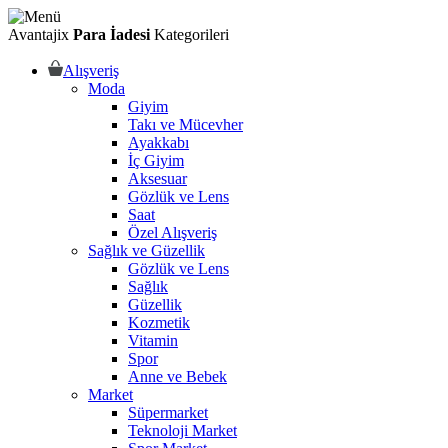
Avantajix
Para İadesi
Kategorileri
Alışveriş
Moda
Giyim
Takı ve Mücevher
Ayakkabı
İç Giyim
Aksesuar
Gözlük ve Lens
Saat
Özel Alışveriş
Sağlık ve Güzellik
Gözlük ve Lens
Sağlık
Güzellik
Kozmetik
Vitamin
Spor
Anne ve Bebek
Market
Süpermarket
Teknoloji Market