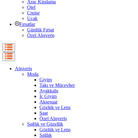
Araç Kiralama
Otel
Cruise
Uçak
Fırsatlar
Günlük Fırsat
Özel Alışveriş
Alışveriş
Moda
Giyim
Takı ve Mücevher
Ayakkabı
İç Giyim
Aksesuar
Gözlük ve Lens
Saat
Özel Alışveriş
Sağlık ve Güzellik
Gözlük ve Lens
Sağlık