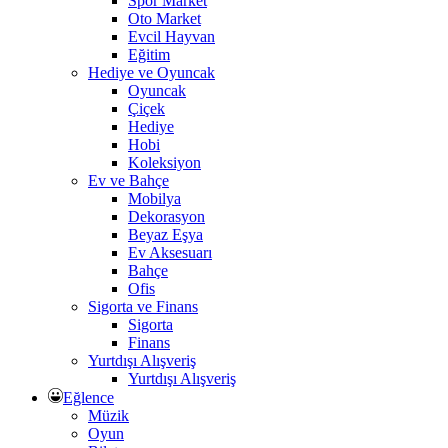
Spor Market
Oto Market
Evcil Hayvan
Eğitim
Hediye ve Oyuncak
Oyuncak
Çiçek
Hediye
Hobi
Koleksiyon
Ev ve Bahçe
Mobilya
Dekorasyon
Beyaz Eşya
Ev Aksesuarı
Bahçe
Ofis
Sigorta ve Finans
Sigorta
Finans
Yurtdışı Alışveriş
Yurtdışı Alışveriş
Eğlence
Müzik
Oyun