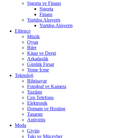
Sigorta ve Finans
Sigorta
Finans
Yurtdışı Alışveriş
Yurtdışı Alışveriş
Eğlence
Müzik
Oyun
Bilet
Kitap ve Dergi
Arkadaşlık
Günlük Fırsat
Yeme İçme
Teknoloji
Bilgisayar
Fotoğraf ve Kamera
Yazılım
Cep Telefonu
Elektronik
Domain ve Hosting
Tasarım
Antivirüs
Moda
Giyim
Takı ve Mücevher