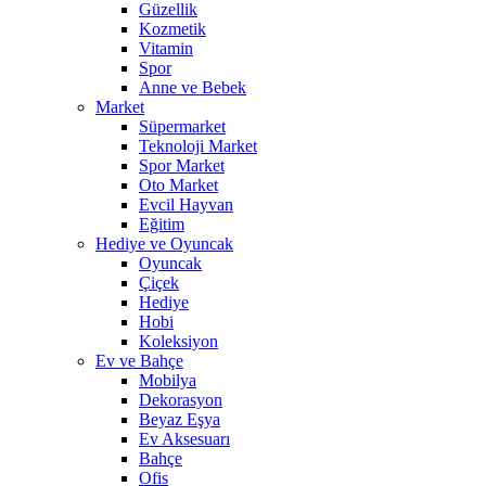
Güzellik
Kozmetik
Vitamin
Spor
Anne ve Bebek
Market
Süpermarket
Teknoloji Market
Spor Market
Oto Market
Evcil Hayvan
Eğitim
Hediye ve Oyuncak
Oyuncak
Çiçek
Hediye
Hobi
Koleksiyon
Ev ve Bahçe
Mobilya
Dekorasyon
Beyaz Eşya
Ev Aksesuarı
Bahçe
Ofis