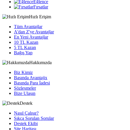
Eğlence
Fırsatlar
Hızlı Erişim
Tüm Avantajlar
A'dan Z'ye Avantajlar
En Yeni Avantajlar
10 TL Kazan
5 TL Kazan
Bağış Yap
Hakkımızda
Biz Kimiz
Basında Avantajix
Basında Para İadesi
Sözleşmeler
Bize Ulaşın
Destek
Nasıl Çalışır?
Sıkça Sorulan Sorular
Destek Ekibi
Site Haritası