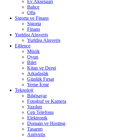
Ev Aksesuarı
Bahçe
Ofis
Sigorta ve Finans
Sigorta
Finans
Yurtdışı Alışveriş
Yurtdışı Alışveriş
Eğlence
Müzik
Oyun
Bilet
Kitap ve Dergi
Arkadaşlık
Günlük Fırsat
Yeme İçme
Teknoloji
Bilgisayar
Fotoğraf ve Kamera
Yazılım
Cep Telefonu
Elektronik
Domain ve Hosting
Tasarım
Antivirüs