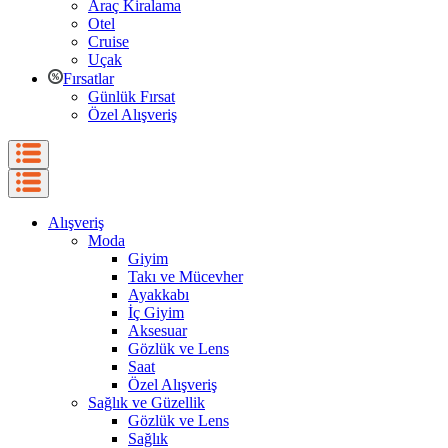
Araç Kiralama
Otel
Cruise
Uçak
Fırsatlar
Günlük Fırsat
Özel Alışveriş
Alışveriş
Moda
Giyim
Takı ve Mücevher
Ayakkabı
İç Giyim
Aksesuar
Gözlük ve Lens
Saat
Özel Alışveriş
Sağlık ve Güzellik
Gözlük ve Lens
Sağlık