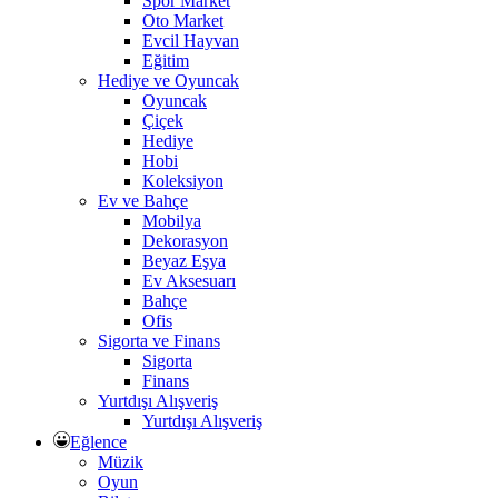
Spor Market
Oto Market
Evcil Hayvan
Eğitim
Hediye ve Oyuncak
Oyuncak
Çiçek
Hediye
Hobi
Koleksiyon
Ev ve Bahçe
Mobilya
Dekorasyon
Beyaz Eşya
Ev Aksesuarı
Bahçe
Ofis
Sigorta ve Finans
Sigorta
Finans
Yurtdışı Alışveriş
Yurtdışı Alışveriş
Eğlence
Müzik
Oyun