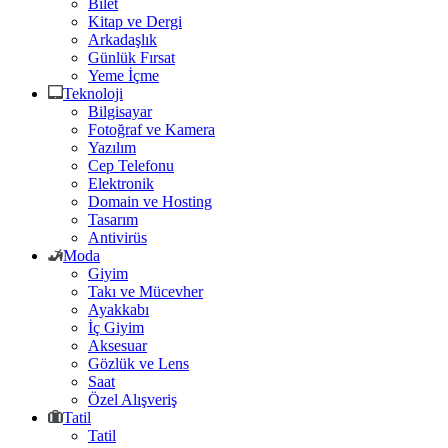
Bilet
Kitap ve Dergi
Arkadaşlık
Günlük Fırsat
Yeme İçme
Teknoloji
Bilgisayar
Fotoğraf ve Kamera
Yazılım
Cep Telefonu
Elektronik
Domain ve Hosting
Tasarım
Antivirüs
Moda
Giyim
Takı ve Mücevher
Ayakkabı
İç Giyim
Aksesuar
Gözlük ve Lens
Saat
Özel Alışveriş
Tatil
Tatil