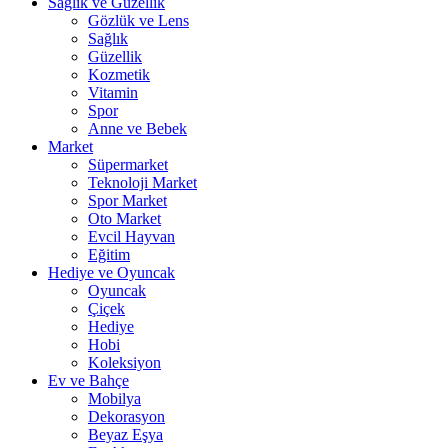
Sağlık ve Güzellik
Gözlük ve Lens
Sağlık
Güzellik
Kozmetik
Vitamin
Spor
Anne ve Bebek
Market
Süpermarket
Teknoloji Market
Spor Market
Oto Market
Evcil Hayvan
Eğitim
Hediye ve Oyuncak
Oyuncak
Çiçek
Hediye
Hobi
Koleksiyon
Ev ve Bahçe
Mobilya
Dekorasyon
Beyaz Eşya