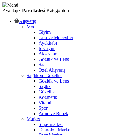
Avantajix
Para İadesi
Kategorileri
Alışveriş
Moda
Giyim
Takı ve Mücevher
Ayakkabı
İç Giyim
Aksesuar
Gözlük ve Lens
Saat
Özel Alışveriş
Sağlık ve Güzellik
Gözlük ve Lens
Sağlık
Güzellik
Kozmetik
Vitamin
Spor
Anne ve Bebek
Market
Süpermarket
Teknoloji Market