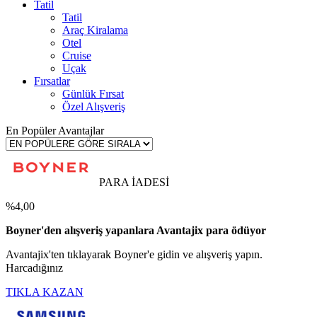
Tatil
Tatil
Araç Kiralama
Otel
Cruise
Uçak
Fırsatlar
Günlük Fırsat
Özel Alışveriş
En Popüler Avantajlar
PARA İADESİ
%4,00
Boyner'den alışveriş yapanlara Avantajix para ödüyor
Avantajix'ten tıklayarak Boyner'e gidin ve alışveriş yapın.
Harcadığınız
TIKLA KAZAN