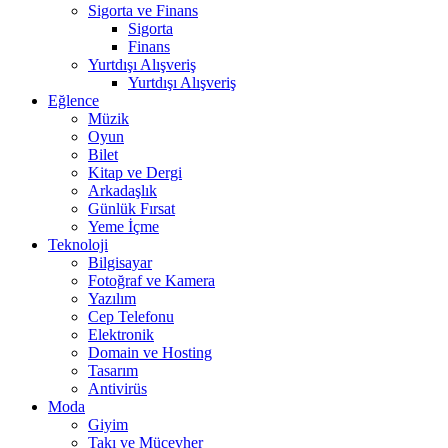
Sigorta ve Finans
Sigorta
Finans
Yurtdışı Alışveriş
Yurtdışı Alışveriş
Eğlence
Müzik
Oyun
Bilet
Kitap ve Dergi
Arkadaşlık
Günlük Fırsat
Yeme İçme
Teknoloji
Bilgisayar
Fotoğraf ve Kamera
Yazılım
Cep Telefonu
Elektronik
Domain ve Hosting
Tasarım
Antivirüs
Moda
Giyim
Takı ve Mücevher