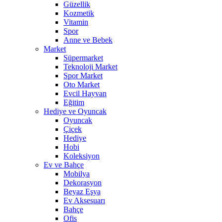
Güzellik
Kozmetik
Vitamin
Spor
Anne ve Bebek
Market
Süpermarket
Teknoloji Market
Spor Market
Oto Market
Evcil Hayvan
Eğitim
Hediye ve Oyuncak
Oyuncak
Çiçek
Hediye
Hobi
Koleksiyon
Ev ve Bahçe
Mobilya
Dekorasyon
Beyaz Eşya
Ev Aksesuarı
Bahçe
Ofis