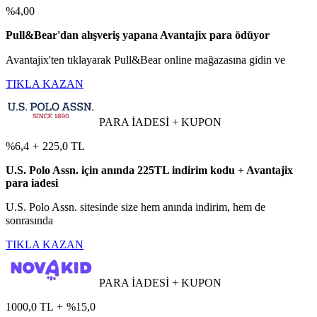
%4,00
Pull&Bear'dan alışveriş yapana Avantajix para ödüyor
Avantajix'ten tıklayarak Pull&Bear online mağazasına gidin ve
TIKLA KAZAN
PARA İADESİ + KUPON
%6,4
+
225,0 TL
U.S. Polo Assn. için anında 225TL indirim kodu + Avantajix
para iadesi
U.S. Polo Assn. sitesinde size hem anında indirim, hem de
sonrasında
TIKLA KAZAN
PARA İADESİ + KUPON
1000,0 TL
+
%15,0