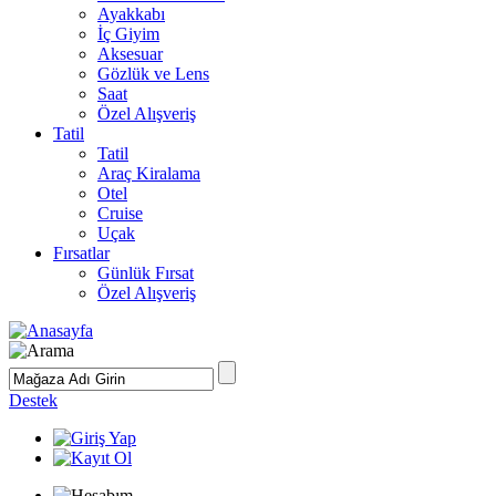
Ayakkabı
İç Giyim
Aksesuar
Gözlük ve Lens
Saat
Özel Alışveriş
Tatil
Tatil
Araç Kiralama
Otel
Cruise
Uçak
Fırsatlar
Günlük Fırsat
Özel Alışveriş
Destek