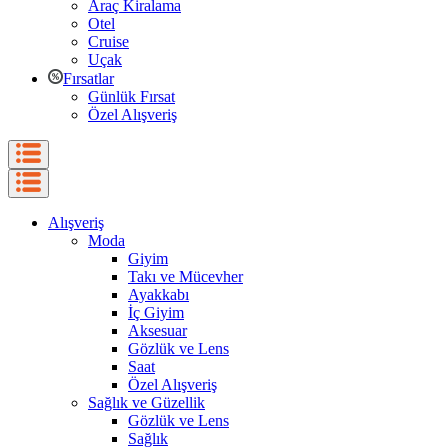
Araç Kiralama
Otel
Cruise
Uçak
Fırsatlar
Günlük Fırsat
Özel Alışveriş
Alışveriş
Moda
Giyim
Takı ve Mücevher
Ayakkabı
İç Giyim
Aksesuar
Gözlük ve Lens
Saat
Özel Alışveriş
Sağlık ve Güzellik
Gözlük ve Lens
Sağlık