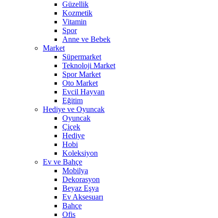
Güzellik
Kozmetik
Vitamin
Spor
Anne ve Bebek
Market
Süpermarket
Teknoloji Market
Spor Market
Oto Market
Evcil Hayvan
Eğitim
Hediye ve Oyuncak
Oyuncak
Çiçek
Hediye
Hobi
Koleksiyon
Ev ve Bahçe
Mobilya
Dekorasyon
Beyaz Eşya
Ev Aksesuarı
Bahçe
Ofis