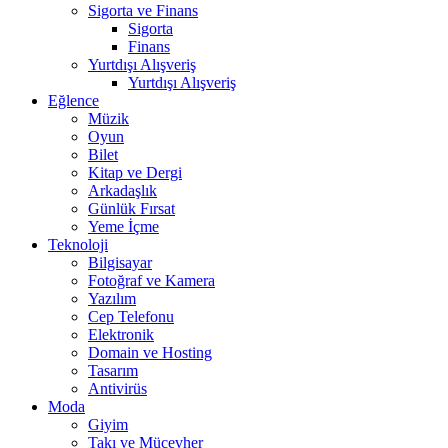
Sigorta ve Finans
Sigorta
Finans
Yurtdışı Alışveriş
Yurtdışı Alışveriş
Eğlence
Müzik
Oyun
Bilet
Kitap ve Dergi
Arkadaşlık
Günlük Fırsat
Yeme İçme
Teknoloji
Bilgisayar
Fotoğraf ve Kamera
Yazılım
Cep Telefonu
Elektronik
Domain ve Hosting
Tasarım
Antivirüs
Moda
Giyim
Takı ve Mücevher