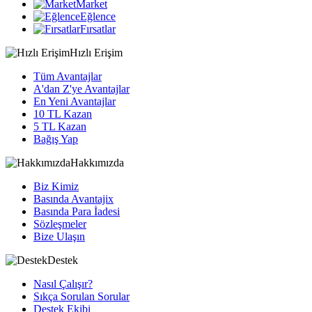
Market
Eğlence
Fırsatlar
Hızlı Erişim
Tüm Avantajlar
A'dan Z'ye Avantajlar
En Yeni Avantajlar
10 TL Kazan
5 TL Kazan
Bağış Yap
Hakkımızda
Biz Kimiz
Basında Avantajix
Basında Para İadesi
Sözleşmeler
Bize Ulaşın
Destek
Nasıl Çalışır?
Sıkça Sorulan Sorular
Destek Ekibi