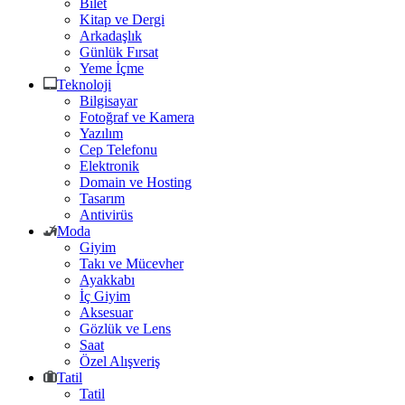
Bilet
Kitap ve Dergi
Arkadaşlık
Günlük Fırsat
Yeme İçme
Teknoloji
Bilgisayar
Fotoğraf ve Kamera
Yazılım
Cep Telefonu
Elektronik
Domain ve Hosting
Tasarım
Antivirüs
Moda
Giyim
Takı ve Mücevher
Ayakkabı
İç Giyim
Aksesuar
Gözlük ve Lens
Saat
Özel Alışveriş
Tatil
Tatil