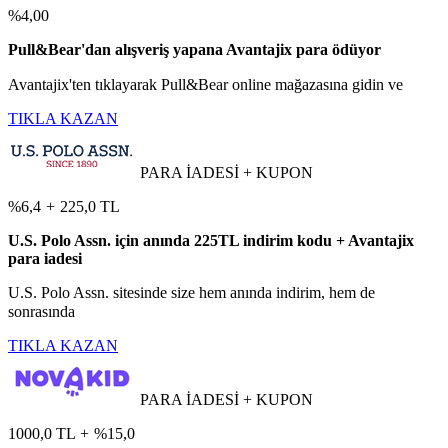
%4,00
Pull&Bear'dan alışveriş yapana Avantajix para ödüyor
Avantajix'ten tıklayarak Pull&Bear online mağazasına gidin ve
TIKLA KAZAN
PARA İADESİ + KUPON
%6,4
+
225,0 TL
U.S. Polo Assn. için anında 225TL indirim kodu + Avantajix
para iadesi
U.S. Polo Assn. sitesinde size hem anında indirim, hem de
sonrasında
TIKLA KAZAN
PARA İADESİ + KUPON
1000,0 TL
+
%15,0