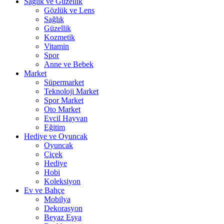
Sağlık ve Güzellik
Gözlük ve Lens
Sağlık
Güzellik
Kozmetik
Vitamin
Spor
Anne ve Bebek
Market
Süpermarket
Teknoloji Market
Spor Market
Oto Market
Evcil Hayvan
Eğitim
Hediye ve Oyuncak
Oyuncak
Çiçek
Hediye
Hobi
Koleksiyon
Ev ve Bahçe
Mobilya
Dekorasyon
Beyaz Eşya