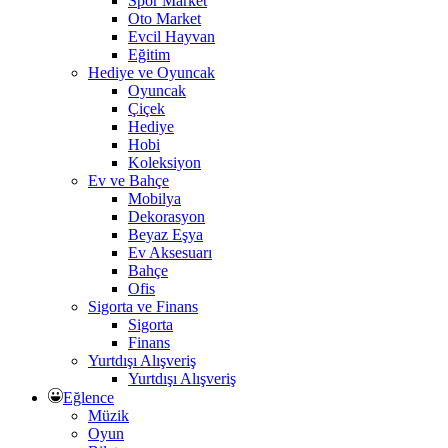
Spor Market
Oto Market
Evcil Hayvan
Eğitim
Hediye ve Oyuncak
Oyuncak
Çiçek
Hediye
Hobi
Koleksiyon
Ev ve Bahçe
Mobilya
Dekorasyon
Beyaz Eşya
Ev Aksesuarı
Bahçe
Ofis
Sigorta ve Finans
Sigorta
Finans
Yurtdışı Alışveriş
Yurtdışı Alışveriş
Eğlence
Müzik
Oyun