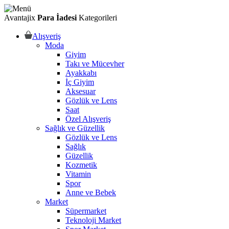
Avantajix
Para İadesi
Kategorileri
Alışveriş
Moda
Giyim
Takı ve Mücevher
Ayakkabı
İç Giyim
Aksesuar
Gözlük ve Lens
Saat
Özel Alışveriş
Sağlık ve Güzellik
Gözlük ve Lens
Sağlık
Güzellik
Kozmetik
Vitamin
Spor
Anne ve Bebek
Market
Süpermarket
Teknoloji Market