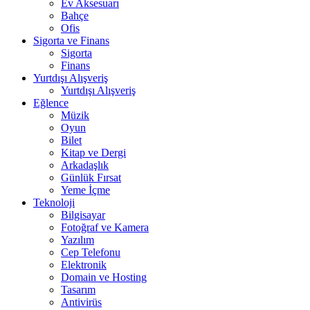
Ev Aksesuarı
Bahçe
Ofis
Sigorta ve Finans
Sigorta
Finans
Yurtdışı Alışveriş
Yurtdışı Alışveriş
Eğlence
Müzik
Oyun
Bilet
Kitap ve Dergi
Arkadaşlık
Günlük Fırsat
Yeme İçme
Teknoloji
Bilgisayar
Fotoğraf ve Kamera
Yazılım
Cep Telefonu
Elektronik
Domain ve Hosting
Tasarım
Antivirüs