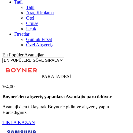
Tatil
Tatil
Araç Kiralama
Otel
Cruise
Uçak
Fırsatlar
Günlük Fırsat
Özel Alışveriş
En Popüler Avantajlar
PARA İADESİ
%4,00
Boyner'den alışveriş yapanlara Avantajix para ödüyor
Avantajix'ten tıklayarak Boyner'e gidin ve alışveriş yapın.
Harcadığınız
TIKLA KAZAN