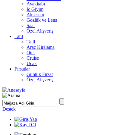
Ayakkabı
İç Giyim
Aksesuar
Gözlük ve Lens
Saat
Özel Alışveriş
Tatil
Tatil
Araç Kiralama
Otel
Cruise
Uçak
Fırsatlar
Günlük Fırsat
Özel Alışveriş
Destek