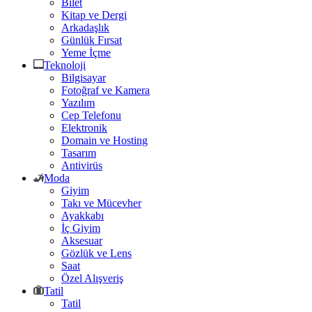
Bilet
Kitap ve Dergi
Arkadaşlık
Günlük Fırsat
Yeme İçme
Teknoloji
Bilgisayar
Fotoğraf ve Kamera
Yazılım
Cep Telefonu
Elektronik
Domain ve Hosting
Tasarım
Antivirüs
Moda
Giyim
Takı ve Mücevher
Ayakkabı
İç Giyim
Aksesuar
Gözlük ve Lens
Saat
Özel Alışveriş
Tatil
Tatil