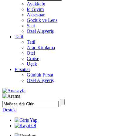
Ayakkabı
İç Giyim
Aksesuar
Gözlük ve Lens
Saat
Özel Alışveriş
Tatil
Tatil
Araç Kiralama
Otel
Cruise
Uçak
Fırsatlar
Günlük Fırsat
Özel Alışveriş
Destek