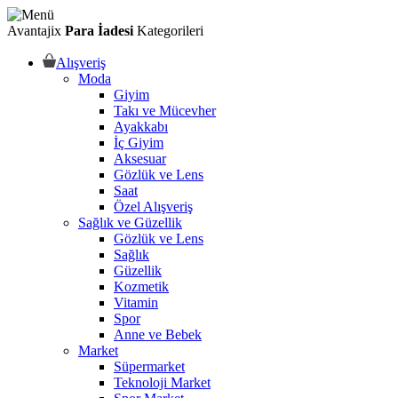
Avantajix
Para İadesi
Kategorileri
Alışveriş
Moda
Giyim
Takı ve Mücevher
Ayakkabı
İç Giyim
Aksesuar
Gözlük ve Lens
Saat
Özel Alışveriş
Sağlık ve Güzellik
Gözlük ve Lens
Sağlık
Güzellik
Kozmetik
Vitamin
Spor
Anne ve Bebek
Market
Süpermarket
Teknoloji Market