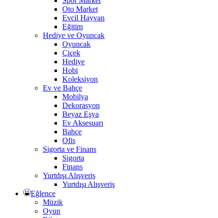
Spor Market
Oto Market
Evcil Hayvan
Eğitim
Hediye ve Oyuncak
Oyuncak
Çiçek
Hediye
Hobi
Koleksiyon
Ev ve Bahçe
Mobilya
Dekorasyon
Beyaz Eşya
Ev Aksesuarı
Bahçe
Ofis
Sigorta ve Finans
Sigorta
Finans
Yurtdışı Alışveriş
Yurtdışı Alışveriş
Eğlence
Müzik
Oyun