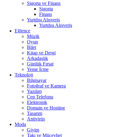
Sigorta ve Finans
Sigorta
Finans
Yurtdışı Alışveriş
Yurtdışı Alışveriş
Eğlence
Müzik
Oyun
Bilet
Kitap ve Dergi
Arkadaşlık
Günlük Fırsat
Yeme İçme
Teknoloji
Bilgisayar
Fotoğraf ve Kamera
Yazılım
Cep Telefonu
Elektronik
Domain ve Hosting
Tasarım
Antivirüs
Moda
Giyim
Takı ve Mücevher