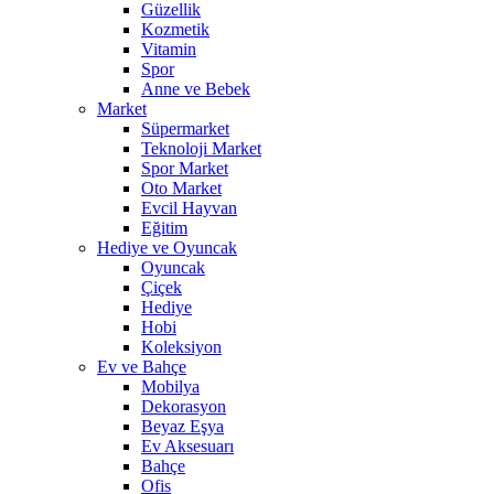
Güzellik
Kozmetik
Vitamin
Spor
Anne ve Bebek
Market
Süpermarket
Teknoloji Market
Spor Market
Oto Market
Evcil Hayvan
Eğitim
Hediye ve Oyuncak
Oyuncak
Çiçek
Hediye
Hobi
Koleksiyon
Ev ve Bahçe
Mobilya
Dekorasyon
Beyaz Eşya
Ev Aksesuarı
Bahçe
Ofis