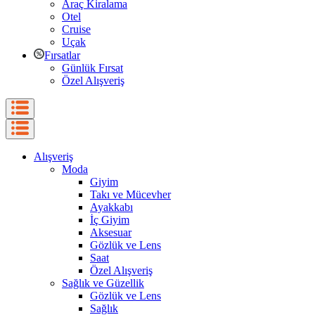
Araç Kiralama
Otel
Cruise
Uçak
Fırsatlar
Günlük Fırsat
Özel Alışveriş
Alışveriş
Moda
Giyim
Takı ve Mücevher
Ayakkabı
İç Giyim
Aksesuar
Gözlük ve Lens
Saat
Özel Alışveriş
Sağlık ve Güzellik
Gözlük ve Lens
Sağlık