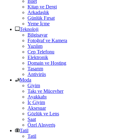
Bilet
Kitap ve Dergi
Arkadaşlık
Günlük Fırsat
Yeme İçme
Teknoloji
Bilgisayar
Fotoğraf ve Kamera
Yazılım
Cep Telefonu
Elektronik
Domain ve Hosting
Tasarım
Antivirüs
Moda
Giyim
Takı ve Mücevher
Ayakkabı
İç Giyim
Aksesuar
Gözlük ve Lens
Saat
Özel Alışveriş
Tatil
Tatil