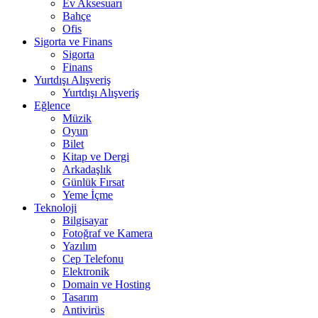
Ev Aksesuarı
Bahçe
Ofis
Sigorta ve Finans
Sigorta
Finans
Yurtdışı Alışveriş
Yurtdışı Alışveriş
Eğlence
Müzik
Oyun
Bilet
Kitap ve Dergi
Arkadaşlık
Günlük Fırsat
Yeme İçme
Teknoloji
Bilgisayar
Fotoğraf ve Kamera
Yazılım
Cep Telefonu
Elektronik
Domain ve Hosting
Tasarım
Antivirüs