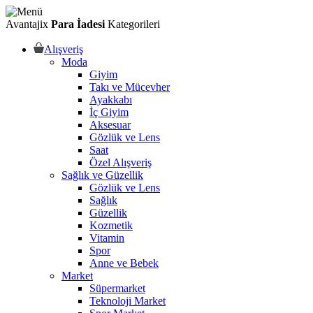
Avantajix
Para İadesi
Kategorileri
Alışveriş
Moda
Giyim
Takı ve Mücevher
Ayakkabı
İç Giyim
Aksesuar
Gözlük ve Lens
Saat
Özel Alışveriş
Sağlık ve Güzellik
Gözlük ve Lens
Sağlık
Güzellik
Kozmetik
Vitamin
Spor
Anne ve Bebek
Market
Süpermarket
Teknoloji Market