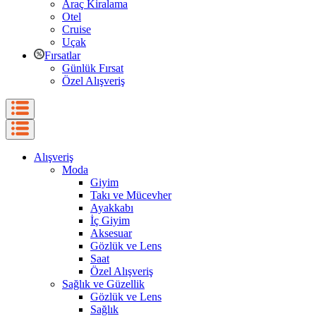
Araç Kiralama
Otel
Cruise
Uçak
Fırsatlar
Günlük Fırsat
Özel Alışveriş
Alışveriş
Moda
Giyim
Takı ve Mücevher
Ayakkabı
İç Giyim
Aksesuar
Gözlük ve Lens
Saat
Özel Alışveriş
Sağlık ve Güzellik
Gözlük ve Lens
Sağlık