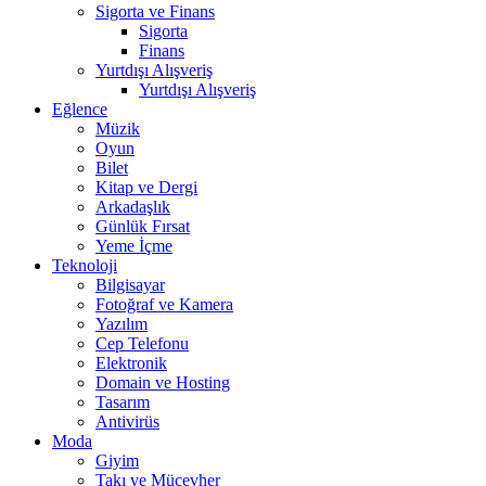
Sigorta ve Finans
Sigorta
Finans
Yurtdışı Alışveriş
Yurtdışı Alışveriş
Eğlence
Müzik
Oyun
Bilet
Kitap ve Dergi
Arkadaşlık
Günlük Fırsat
Yeme İçme
Teknoloji
Bilgisayar
Fotoğraf ve Kamera
Yazılım
Cep Telefonu
Elektronik
Domain ve Hosting
Tasarım
Antivirüs
Moda
Giyim
Takı ve Mücevher