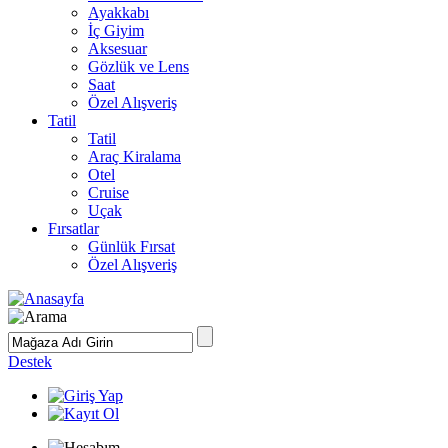
Ayakkabı
İç Giyim
Aksesuar
Gözlük ve Lens
Saat
Özel Alışveriş
Tatil
Tatil
Araç Kiralama
Otel
Cruise
Uçak
Fırsatlar
Günlük Fırsat
Özel Alışveriş
Destek