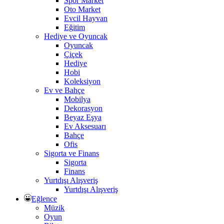
Spor Market
Oto Market
Evcil Hayvan
Eğitim
Hediye ve Oyuncak
Oyuncak
Çiçek
Hediye
Hobi
Koleksiyon
Ev ve Bahçe
Mobilya
Dekorasyon
Beyaz Eşya
Ev Aksesuarı
Bahçe
Ofis
Sigorta ve Finans
Sigorta
Finans
Yurtdışı Alışveriş
Yurtdışı Alışveriş
Eğlence
Müzik
Oyun