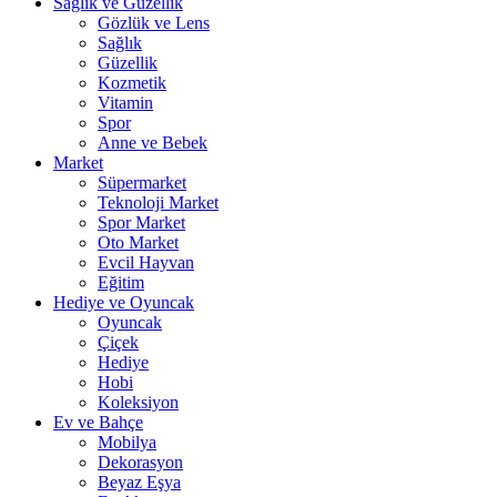
Sağlık ve Güzellik
Gözlük ve Lens
Sağlık
Güzellik
Kozmetik
Vitamin
Spor
Anne ve Bebek
Market
Süpermarket
Teknoloji Market
Spor Market
Oto Market
Evcil Hayvan
Eğitim
Hediye ve Oyuncak
Oyuncak
Çiçek
Hediye
Hobi
Koleksiyon
Ev ve Bahçe
Mobilya
Dekorasyon
Beyaz Eşya