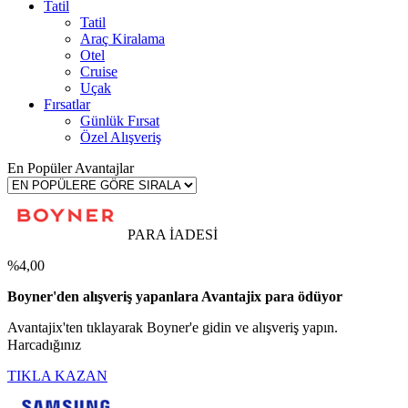
Tatil
Tatil
Araç Kiralama
Otel
Cruise
Uçak
Fırsatlar
Günlük Fırsat
Özel Alışveriş
En Popüler Avantajlar
PARA İADESİ
%4,00
Boyner'den alışveriş yapanlara Avantajix para ödüyor
Avantajix'ten tıklayarak Boyner'e gidin ve alışveriş yapın.
Harcadığınız
TIKLA KAZAN