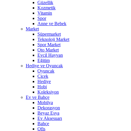
Güzellik
Kozmetik
Vitamin
Spor
Anne ve Bebek
Market
Süpermarket
Teknoloji Market
Spor Market
Oto Market
Evcil Hayvan
Eğitim
Hediye ve Oyuncak
Oyuncak
Çiçek
Hediye
Hobi
Koleksiyon
Ev ve Bahçe
Mobilya
Dekorasyon
Beyaz Eşya
Ev Aksesuarı
Bahçe
Ofis