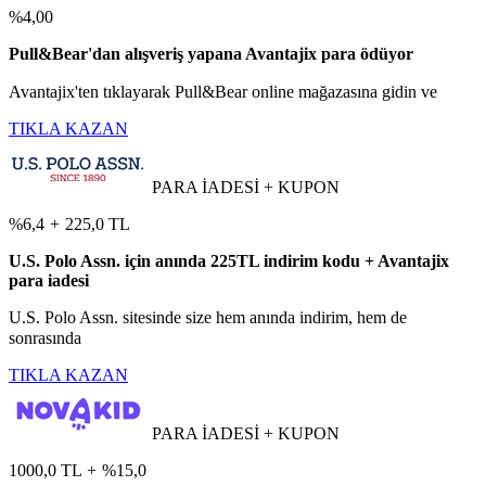
%4,00
Pull&Bear'dan alışveriş yapana Avantajix para ödüyor
Avantajix'ten tıklayarak Pull&Bear online mağazasına gidin ve
TIKLA KAZAN
PARA İADESİ + KUPON
%6,4
+
225,0 TL
U.S. Polo Assn. için anında 225TL indirim kodu + Avantajix
para iadesi
U.S. Polo Assn. sitesinde size hem anında indirim, hem de
sonrasında
TIKLA KAZAN
PARA İADESİ + KUPON
1000,0 TL
+
%15,0