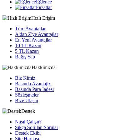
Eğlence
Fırsatlar
Hızlı Erişim
Tüm Avantajlar
A'dan Z'ye Avantajlar
En Yeni Avantajlar
10 TL Kazan
5 TL Kazan
Bağış Yap
Hakkımızda
Biz Kimiz
Basında Avantajix
Basında Para İadesi
Sözleşmeler
Bize Ulaşın
Destek
Nasıl Çalışır?
Sıkça Sorulan Sorular
Destek Ekibi
Site Haritası