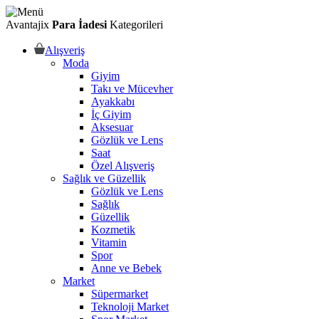
Avantajix
Para İadesi
Kategorileri
Alışveriş
Moda
Giyim
Takı ve Mücevher
Ayakkabı
İç Giyim
Aksesuar
Gözlük ve Lens
Saat
Özel Alışveriş
Sağlık ve Güzellik
Gözlük ve Lens
Sağlık
Güzellik
Kozmetik
Vitamin
Spor
Anne ve Bebek
Market
Süpermarket
Teknoloji Market