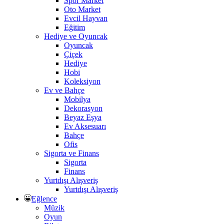
Spor Market
Oto Market
Evcil Hayvan
Eğitim
Hediye ve Oyuncak
Oyuncak
Çiçek
Hediye
Hobi
Koleksiyon
Ev ve Bahçe
Mobilya
Dekorasyon
Beyaz Eşya
Ev Aksesuarı
Bahçe
Ofis
Sigorta ve Finans
Sigorta
Finans
Yurtdışı Alışveriş
Yurtdışı Alışveriş
Eğlence
Müzik
Oyun