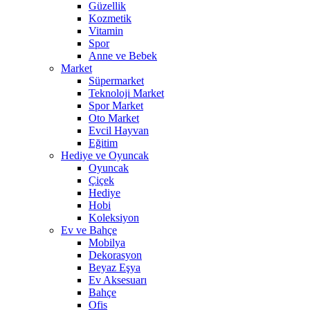
Güzellik
Kozmetik
Vitamin
Spor
Anne ve Bebek
Market
Süpermarket
Teknoloji Market
Spor Market
Oto Market
Evcil Hayvan
Eğitim
Hediye ve Oyuncak
Oyuncak
Çiçek
Hediye
Hobi
Koleksiyon
Ev ve Bahçe
Mobilya
Dekorasyon
Beyaz Eşya
Ev Aksesuarı
Bahçe
Ofis