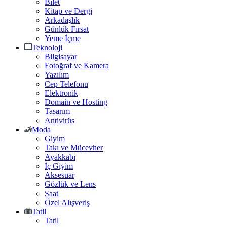
Bilet
Kitap ve Dergi
Arkadaşlık
Günlük Fırsat
Yeme İçme
Teknoloji
Bilgisayar
Fotoğraf ve Kamera
Yazılım
Cep Telefonu
Elektronik
Domain ve Hosting
Tasarım
Antivirüs
Moda
Giyim
Takı ve Mücevher
Ayakkabı
İç Giyim
Aksesuar
Gözlük ve Lens
Saat
Özel Alışveriş
Tatil
Tatil