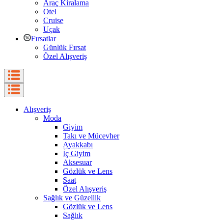
Araç Kiralama
Otel
Cruise
Uçak
Fırsatlar
Günlük Fırsat
Özel Alışveriş
Alışveriş
Moda
Giyim
Takı ve Mücevher
Ayakkabı
İç Giyim
Aksesuar
Gözlük ve Lens
Saat
Özel Alışveriş
Sağlık ve Güzellik
Gözlük ve Lens
Sağlık