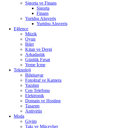
Sigorta ve Finans
Sigorta
Finans
Yurtdışı Alışveriş
Yurtdışı Alışveriş
Eğlence
Müzik
Oyun
Bilet
Kitap ve Dergi
Arkadaşlık
Günlük Fırsat
Yeme İçme
Teknoloji
Bilgisayar
Fotoğraf ve Kamera
Yazılım
Cep Telefonu
Elektronik
Domain ve Hosting
Tasarım
Antivirüs
Moda
Giyim
Takı ve Mücevher