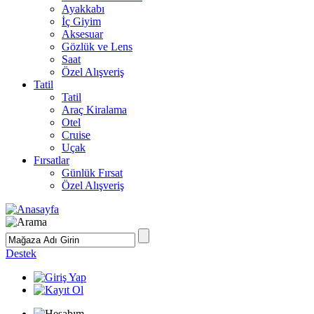
Ayakkabı
İç Giyim
Aksesuar
Gözlük ve Lens
Saat
Özel Alışveriş
Tatil
Tatil
Araç Kiralama
Otel
Cruise
Uçak
Fırsatlar
Günlük Fırsat
Özel Alışveriş
Destek