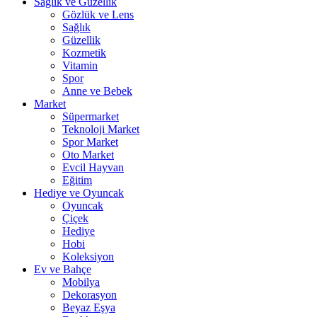
Sağlık ve Güzellik
Gözlük ve Lens
Sağlık
Güzellik
Kozmetik
Vitamin
Spor
Anne ve Bebek
Market
Süpermarket
Teknoloji Market
Spor Market
Oto Market
Evcil Hayvan
Eğitim
Hediye ve Oyuncak
Oyuncak
Çiçek
Hediye
Hobi
Koleksiyon
Ev ve Bahçe
Mobilya
Dekorasyon
Beyaz Eşya