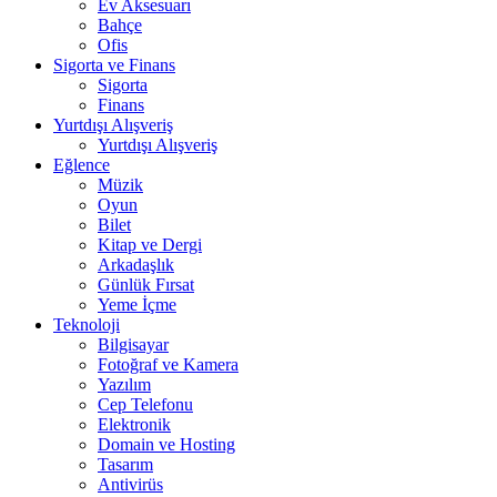
Ev Aksesuarı
Bahçe
Ofis
Sigorta ve Finans
Sigorta
Finans
Yurtdışı Alışveriş
Yurtdışı Alışveriş
Eğlence
Müzik
Oyun
Bilet
Kitap ve Dergi
Arkadaşlık
Günlük Fırsat
Yeme İçme
Teknoloji
Bilgisayar
Fotoğraf ve Kamera
Yazılım
Cep Telefonu
Elektronik
Domain ve Hosting
Tasarım
Antivirüs