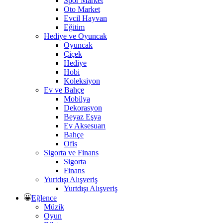
Spor Market
Oto Market
Evcil Hayvan
Eğitim
Hediye ve Oyuncak
Oyuncak
Çiçek
Hediye
Hobi
Koleksiyon
Ev ve Bahçe
Mobilya
Dekorasyon
Beyaz Eşya
Ev Aksesuarı
Bahçe
Ofis
Sigorta ve Finans
Sigorta
Finans
Yurtdışı Alışveriş
Yurtdışı Alışveriş
Eğlence
Müzik
Oyun