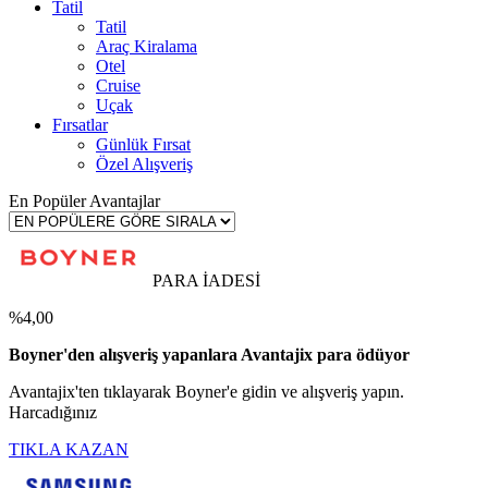
Tatil
Tatil
Araç Kiralama
Otel
Cruise
Uçak
Fırsatlar
Günlük Fırsat
Özel Alışveriş
En Popüler Avantajlar
PARA İADESİ
%4,00
Boyner'den alışveriş yapanlara Avantajix para ödüyor
Avantajix'ten tıklayarak Boyner'e gidin ve alışveriş yapın.
Harcadığınız
TIKLA KAZAN