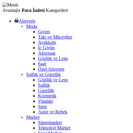
Avantajix
Para İadesi
Kategorileri
Alışveriş
Moda
Giyim
Takı ve Mücevher
Ayakkabı
İç Giyim
Aksesuar
Gözlük ve Lens
Saat
Özel Alışveriş
Sağlık ve Güzellik
Gözlük ve Lens
Sağlık
Güzellik
Kozmetik
Vitamin
Spor
Anne ve Bebek
Market
Süpermarket
Teknoloji Market