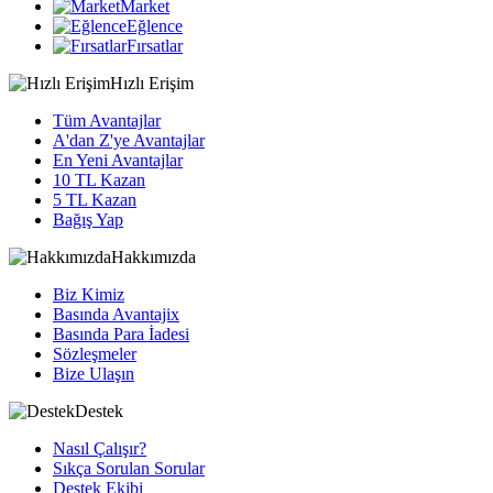
Market
Eğlence
Fırsatlar
Hızlı Erişim
Tüm Avantajlar
A'dan Z'ye Avantajlar
En Yeni Avantajlar
10 TL Kazan
5 TL Kazan
Bağış Yap
Hakkımızda
Biz Kimiz
Basında Avantajix
Basında Para İadesi
Sözleşmeler
Bize Ulaşın
Destek
Nasıl Çalışır?
Sıkça Sorulan Sorular
Destek Ekibi