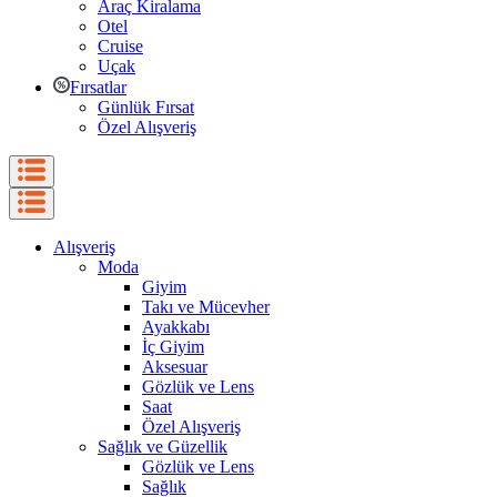
Araç Kiralama
Otel
Cruise
Uçak
Fırsatlar
Günlük Fırsat
Özel Alışveriş
Alışveriş
Moda
Giyim
Takı ve Mücevher
Ayakkabı
İç Giyim
Aksesuar
Gözlük ve Lens
Saat
Özel Alışveriş
Sağlık ve Güzellik
Gözlük ve Lens
Sağlık