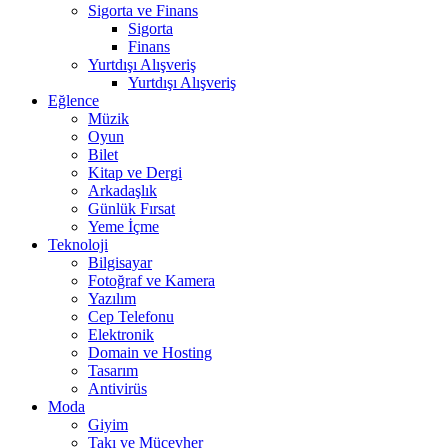
Sigorta ve Finans
Sigorta
Finans
Yurtdışı Alışveriş
Yurtdışı Alışveriş
Eğlence
Müzik
Oyun
Bilet
Kitap ve Dergi
Arkadaşlık
Günlük Fırsat
Yeme İçme
Teknoloji
Bilgisayar
Fotoğraf ve Kamera
Yazılım
Cep Telefonu
Elektronik
Domain ve Hosting
Tasarım
Antivirüs
Moda
Giyim
Takı ve Mücevher