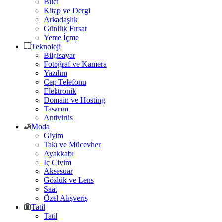
Bilet
Kitap ve Dergi
Arkadaşlık
Günlük Fırsat
Yeme İçme
Teknoloji
Bilgisayar
Fotoğraf ve Kamera
Yazılım
Cep Telefonu
Elektronik
Domain ve Hosting
Tasarım
Antivirüs
Moda
Giyim
Takı ve Mücevher
Ayakkabı
İç Giyim
Aksesuar
Gözlük ve Lens
Saat
Özel Alışveriş
Tatil
Tatil