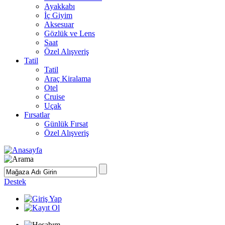
Ayakkabı
İç Giyim
Aksesuar
Gözlük ve Lens
Saat
Özel Alışveriş
Tatil
Tatil
Araç Kiralama
Otel
Cruise
Uçak
Fırsatlar
Günlük Fırsat
Özel Alışveriş
Destek