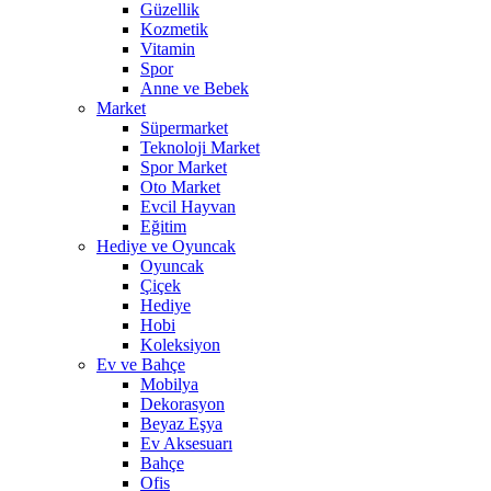
Güzellik
Kozmetik
Vitamin
Spor
Anne ve Bebek
Market
Süpermarket
Teknoloji Market
Spor Market
Oto Market
Evcil Hayvan
Eğitim
Hediye ve Oyuncak
Oyuncak
Çiçek
Hediye
Hobi
Koleksiyon
Ev ve Bahçe
Mobilya
Dekorasyon
Beyaz Eşya
Ev Aksesuarı
Bahçe
Ofis