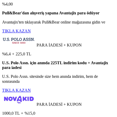
%4,00
Pull&Bear'dan alışveriş yapana Avantajix para ödüyor
Avantajix'ten tıklayarak Pull&Bear online mağazasına gidin ve
TIKLA KAZAN
PARA İADESİ + KUPON
%6,4
+
225,0 TL
U.S. Polo Assn. için anında 225TL indirim kodu + Avantajix
para iadesi
U.S. Polo Assn. sitesinde size hem anında indirim, hem de
sonrasında
TIKLA KAZAN
PARA İADESİ + KUPON
1000,0 TL
+
%15,0