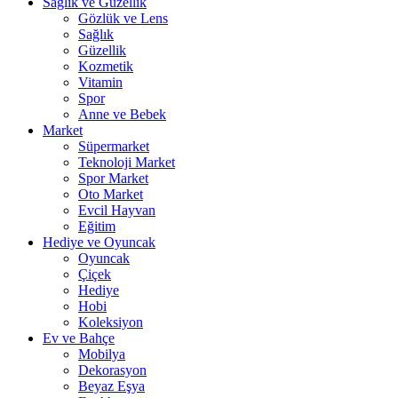
Sağlık ve Güzellik
Gözlük ve Lens
Sağlık
Güzellik
Kozmetik
Vitamin
Spor
Anne ve Bebek
Market
Süpermarket
Teknoloji Market
Spor Market
Oto Market
Evcil Hayvan
Eğitim
Hediye ve Oyuncak
Oyuncak
Çiçek
Hediye
Hobi
Koleksiyon
Ev ve Bahçe
Mobilya
Dekorasyon
Beyaz Eşya