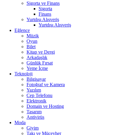
Sigorta ve Finans
Sigorta
Finans
Yurtdışı Alışveriş
Yurtdışı Alışveriş
Eğlence
Müzik
Oyun
Bilet
Kitap ve Dergi
Arkadaşlık
Günlük Fırsat
Yeme İçme
Teknoloji
Bilgisayar
Fotoğraf ve Kamera
Yazılım
Cep Telefonu
Elektronik
Domain ve Hosting
Tasarım
Antivirüs
Moda
Giyim
Takı ve Mücevher