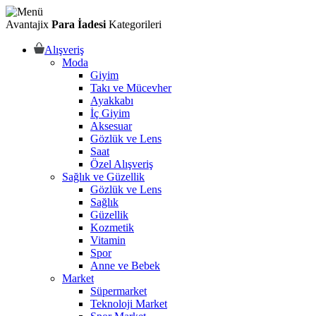
Avantajix
Para İadesi
Kategorileri
Alışveriş
Moda
Giyim
Takı ve Mücevher
Ayakkabı
İç Giyim
Aksesuar
Gözlük ve Lens
Saat
Özel Alışveriş
Sağlık ve Güzellik
Gözlük ve Lens
Sağlık
Güzellik
Kozmetik
Vitamin
Spor
Anne ve Bebek
Market
Süpermarket
Teknoloji Market