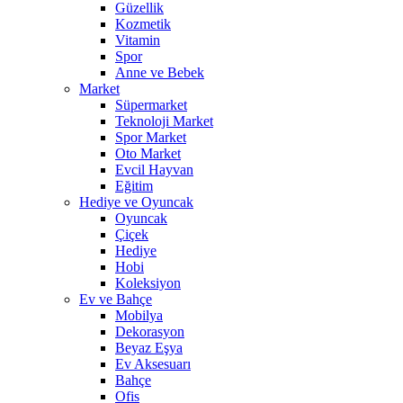
Güzellik
Kozmetik
Vitamin
Spor
Anne ve Bebek
Market
Süpermarket
Teknoloji Market
Spor Market
Oto Market
Evcil Hayvan
Eğitim
Hediye ve Oyuncak
Oyuncak
Çiçek
Hediye
Hobi
Koleksiyon
Ev ve Bahçe
Mobilya
Dekorasyon
Beyaz Eşya
Ev Aksesuarı
Bahçe
Ofis