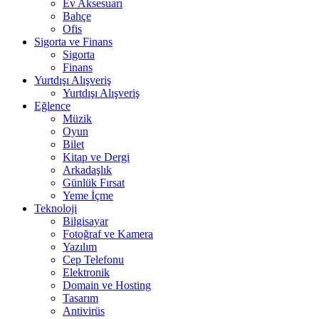
Ev Aksesuarı
Bahçe
Ofis
Sigorta ve Finans
Sigorta
Finans
Yurtdışı Alışveriş
Yurtdışı Alışveriş
Eğlence
Müzik
Oyun
Bilet
Kitap ve Dergi
Arkadaşlık
Günlük Fırsat
Yeme İçme
Teknoloji
Bilgisayar
Fotoğraf ve Kamera
Yazılım
Cep Telefonu
Elektronik
Domain ve Hosting
Tasarım
Antivirüs