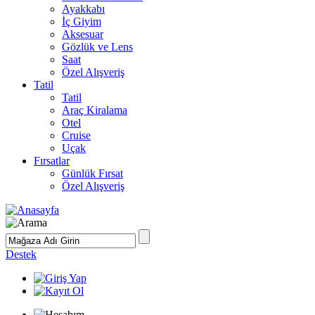
Ayakkabı
İç Giyim
Aksesuar
Gözlük ve Lens
Saat
Özel Alışveriş
Tatil
Tatil
Araç Kiralama
Otel
Cruise
Uçak
Fırsatlar
Günlük Fırsat
Özel Alışveriş
Destek