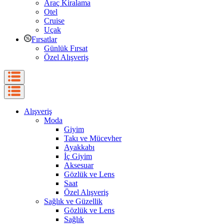
Araç Kiralama
Otel
Cruise
Uçak
Fırsatlar
Günlük Fırsat
Özel Alışveriş
Alışveriş
Moda
Giyim
Takı ve Mücevher
Ayakkabı
İç Giyim
Aksesuar
Gözlük ve Lens
Saat
Özel Alışveriş
Sağlık ve Güzellik
Gözlük ve Lens
Sağlık