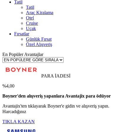
Tatil
Tatil
Araç Kiralama
Otel
Cruise
Uçak
Fırsatlar
Günlük Fırsat
Özel Alışveriş
En Popüler Avantajlar
PARA İADESİ
%4,00
Boyner'den alışveriş yapanlara Avantajix para ödüyor
Avantajix'ten tıklayarak Boyner'e gidin ve alışveriş yapın.
Harcadığınız
TIKLA KAZAN