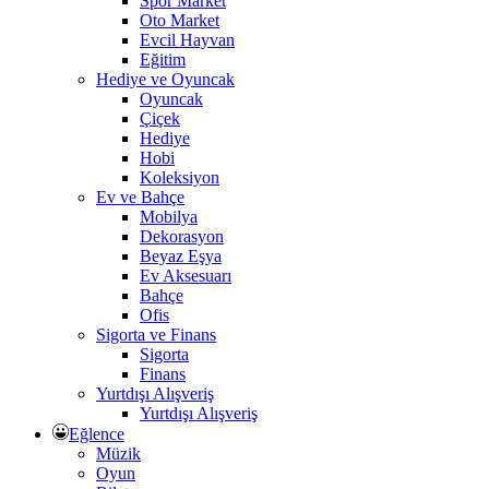
Spor Market
Oto Market
Evcil Hayvan
Eğitim
Hediye ve Oyuncak
Oyuncak
Çiçek
Hediye
Hobi
Koleksiyon
Ev ve Bahçe
Mobilya
Dekorasyon
Beyaz Eşya
Ev Aksesuarı
Bahçe
Ofis
Sigorta ve Finans
Sigorta
Finans
Yurtdışı Alışveriş
Yurtdışı Alışveriş
Eğlence
Müzik
Oyun