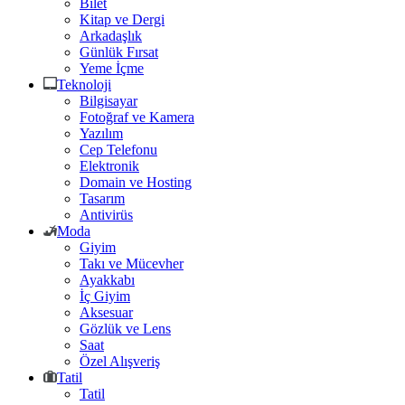
Bilet
Kitap ve Dergi
Arkadaşlık
Günlük Fırsat
Yeme İçme
Teknoloji
Bilgisayar
Fotoğraf ve Kamera
Yazılım
Cep Telefonu
Elektronik
Domain ve Hosting
Tasarım
Antivirüs
Moda
Giyim
Takı ve Mücevher
Ayakkabı
İç Giyim
Aksesuar
Gözlük ve Lens
Saat
Özel Alışveriş
Tatil
Tatil