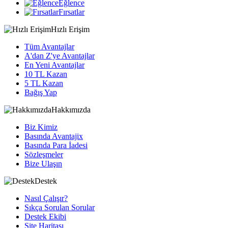
Eğlence
Fırsatlar
Hızlı Erişim
Tüm Avantajlar
A'dan Z'ye Avantajlar
En Yeni Avantajlar
10 TL Kazan
5 TL Kazan
Bağış Yap
Hakkımızda
Biz Kimiz
Basında Avantajix
Basında Para İadesi
Sözleşmeler
Bize Ulaşın
Destek
Nasıl Çalışır?
Sıkça Sorulan Sorular
Destek Ekibi
Site Haritası