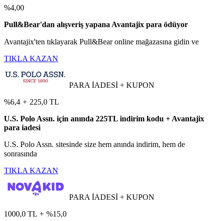
%4,00
Pull&Bear'dan alışveriş yapana Avantajix para ödüyor
Avantajix'ten tıklayarak Pull&Bear online mağazasına gidin ve
TIKLA KAZAN
PARA İADESİ + KUPON
%6,4
+
225,0 TL
U.S. Polo Assn. için anında 225TL indirim kodu + Avantajix
para iadesi
U.S. Polo Assn. sitesinde size hem anında indirim, hem de
sonrasında
TIKLA KAZAN
PARA İADESİ + KUPON
1000,0 TL
+
%15,0