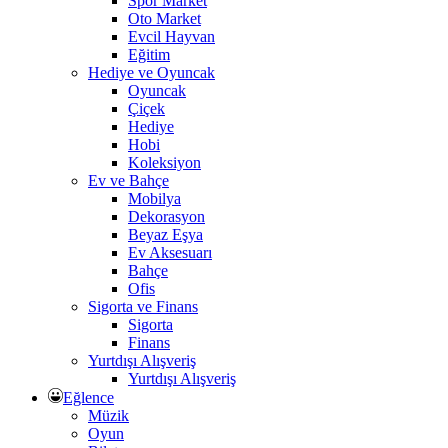
Spor Market
Oto Market
Evcil Hayvan
Eğitim
Hediye ve Oyuncak
Oyuncak
Çiçek
Hediye
Hobi
Koleksiyon
Ev ve Bahçe
Mobilya
Dekorasyon
Beyaz Eşya
Ev Aksesuarı
Bahçe
Ofis
Sigorta ve Finans
Sigorta
Finans
Yurtdışı Alışveriş
Yurtdışı Alışveriş
Eğlence
Müzik
Oyun