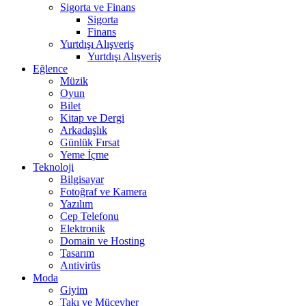
Sigorta ve Finans
Sigorta
Finans
Yurtdışı Alışveriş
Yurtdışı Alışveriş
Eğlence
Müzik
Oyun
Bilet
Kitap ve Dergi
Arkadaşlık
Günlük Fırsat
Yeme İçme
Teknoloji
Bilgisayar
Fotoğraf ve Kamera
Yazılım
Cep Telefonu
Elektronik
Domain ve Hosting
Tasarım
Antivirüs
Moda
Giyim
Takı ve Mücevher