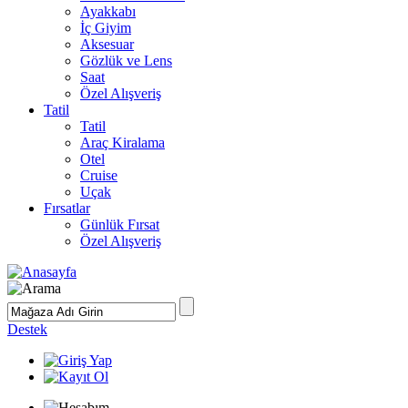
Ayakkabı
İç Giyim
Aksesuar
Gözlük ve Lens
Saat
Özel Alışveriş
Tatil
Tatil
Araç Kiralama
Otel
Cruise
Uçak
Fırsatlar
Günlük Fırsat
Özel Alışveriş
Destek