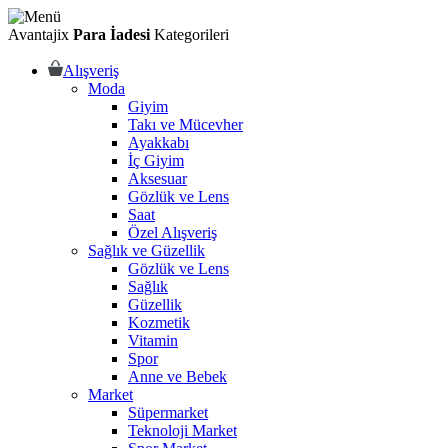
Avantajix
Para İadesi
Kategorileri
Alışveriş
Moda
Giyim
Takı ve Mücevher
Ayakkabı
İç Giyim
Aksesuar
Gözlük ve Lens
Saat
Özel Alışveriş
Sağlık ve Güzellik
Gözlük ve Lens
Sağlık
Güzellik
Kozmetik
Vitamin
Spor
Anne ve Bebek
Market
Süpermarket
Teknoloji Market