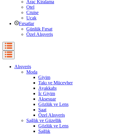
Araç Kiralama
Otel
Cruise
Uçak
Fırsatlar
Günlük Fırsat
Özel Alışveriş
Alışveriş
Moda
Giyim
Takı ve Mücevher
Ayakkabı
İç Giyim
Aksesuar
Gözlük ve Lens
Saat
Özel Alışveriş
Sağlık ve Güzellik
Gözlük ve Lens
Sağlık