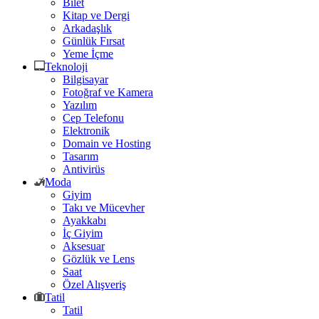
Bilet
Kitap ve Dergi
Arkadaşlık
Günlük Fırsat
Yeme İçme
Teknoloji
Bilgisayar
Fotoğraf ve Kamera
Yazılım
Cep Telefonu
Elektronik
Domain ve Hosting
Tasarım
Antivirüs
Moda
Giyim
Takı ve Mücevher
Ayakkabı
İç Giyim
Aksesuar
Gözlük ve Lens
Saat
Özel Alışveriş
Tatil
Tatil