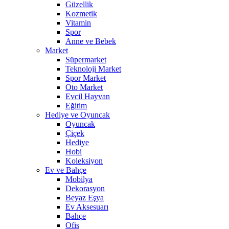
Güzellik
Kozmetik
Vitamin
Spor
Anne ve Bebek
Market
Süpermarket
Teknoloji Market
Spor Market
Oto Market
Evcil Hayvan
Eğitim
Hediye ve Oyuncak
Oyuncak
Çiçek
Hediye
Hobi
Koleksiyon
Ev ve Bahçe
Mobilya
Dekorasyon
Beyaz Eşya
Ev Aksesuarı
Bahçe
Ofis