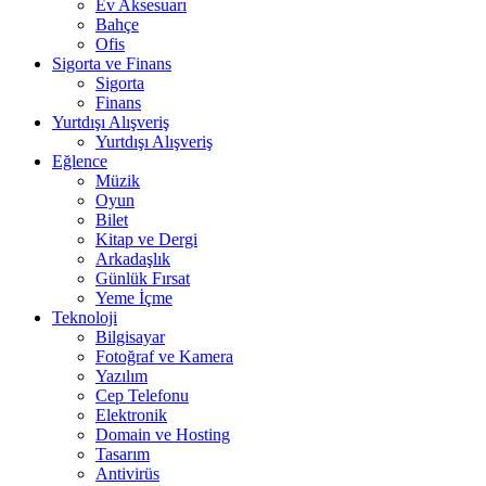
Ev Aksesuarı
Bahçe
Ofis
Sigorta ve Finans
Sigorta
Finans
Yurtdışı Alışveriş
Yurtdışı Alışveriş
Eğlence
Müzik
Oyun
Bilet
Kitap ve Dergi
Arkadaşlık
Günlük Fırsat
Yeme İçme
Teknoloji
Bilgisayar
Fotoğraf ve Kamera
Yazılım
Cep Telefonu
Elektronik
Domain ve Hosting
Tasarım
Antivirüs