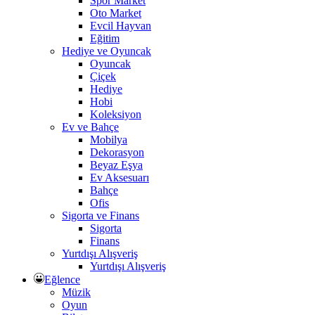
Spor Market
Oto Market
Evcil Hayvan
Eğitim
Hediye ve Oyuncak
Oyuncak
Çiçek
Hediye
Hobi
Koleksiyon
Ev ve Bahçe
Mobilya
Dekorasyon
Beyaz Eşya
Ev Aksesuarı
Bahçe
Ofis
Sigorta ve Finans
Sigorta
Finans
Yurtdışı Alışveriş
Yurtdışı Alışveriş
Eğlence
Müzik
Oyun