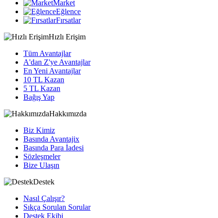
Market
Eğlence
Fırsatlar
Hızlı Erişim
Tüm Avantajlar
A'dan Z'ye Avantajlar
En Yeni Avantajlar
10 TL Kazan
5 TL Kazan
Bağış Yap
Hakkımızda
Biz Kimiz
Basında Avantajix
Basında Para İadesi
Sözleşmeler
Bize Ulaşın
Destek
Nasıl Çalışır?
Sıkça Sorulan Sorular
Destek Ekibi