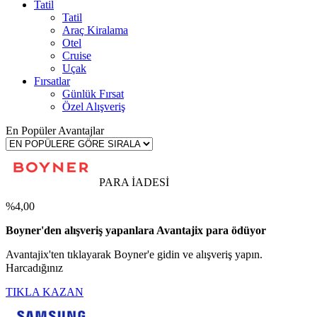
Tatil
Tatil
Araç Kiralama
Otel
Cruise
Uçak
Fırsatlar
Günlük Fırsat
Özel Alışveriş
En Popüler Avantajlar
PARA İADESİ
%4,00
Boyner'den alışveriş yapanlara Avantajix para ödüyor
Avantajix'ten tıklayarak Boyner'e gidin ve alışveriş yapın.
Harcadığınız
TIKLA KAZAN