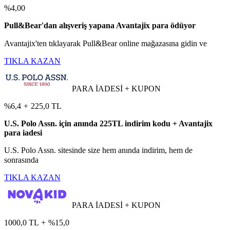
%4,00
Pull&Bear'dan alışveriş yapana Avantajix para ödüyor
Avantajix'ten tıklayarak Pull&Bear online mağazasına gidin ve
TIKLA KAZAN
PARA İADESİ + KUPON
%6,4
+
225,0 TL
U.S. Polo Assn. için anında 225TL indirim kodu + Avantajix
para iadesi
U.S. Polo Assn. sitesinde size hem anında indirim, hem de
sonrasında
TIKLA KAZAN
PARA İADESİ + KUPON
1000,0 TL
+
%15,0