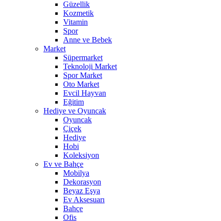
Güzellik
Kozmetik
Vitamin
Spor
Anne ve Bebek
Market
Süpermarket
Teknoloji Market
Spor Market
Oto Market
Evcil Hayvan
Eğitim
Hediye ve Oyuncak
Oyuncak
Çiçek
Hediye
Hobi
Koleksiyon
Ev ve Bahçe
Mobilya
Dekorasyon
Beyaz Eşya
Ev Aksesuarı
Bahçe
Ofis