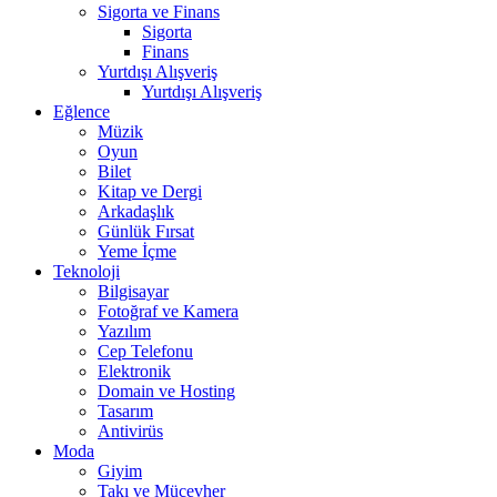
Sigorta ve Finans
Sigorta
Finans
Yurtdışı Alışveriş
Yurtdışı Alışveriş
Eğlence
Müzik
Oyun
Bilet
Kitap ve Dergi
Arkadaşlık
Günlük Fırsat
Yeme İçme
Teknoloji
Bilgisayar
Fotoğraf ve Kamera
Yazılım
Cep Telefonu
Elektronik
Domain ve Hosting
Tasarım
Antivirüs
Moda
Giyim
Takı ve Mücevher