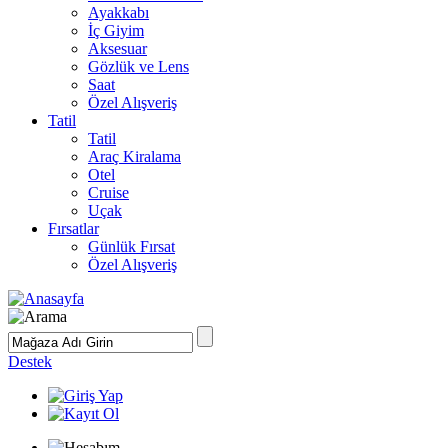
Ayakkabı
İç Giyim
Aksesuar
Gözlük ve Lens
Saat
Özel Alışveriş
Tatil
Tatil
Araç Kiralama
Otel
Cruise
Uçak
Fırsatlar
Günlük Fırsat
Özel Alışveriş
Destek