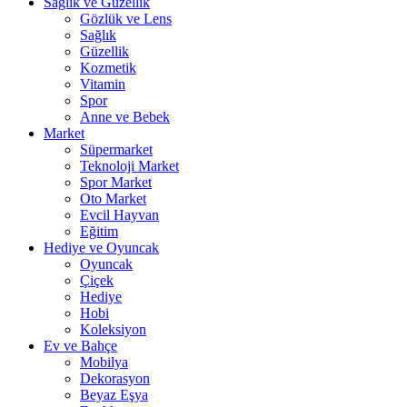
Sağlık ve Güzellik
Gözlük ve Lens
Sağlık
Güzellik
Kozmetik
Vitamin
Spor
Anne ve Bebek
Market
Süpermarket
Teknoloji Market
Spor Market
Oto Market
Evcil Hayvan
Eğitim
Hediye ve Oyuncak
Oyuncak
Çiçek
Hediye
Hobi
Koleksiyon
Ev ve Bahçe
Mobilya
Dekorasyon
Beyaz Eşya