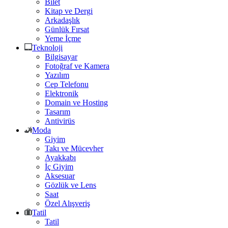
Bilet
Kitap ve Dergi
Arkadaşlık
Günlük Fırsat
Yeme İçme
Teknoloji
Bilgisayar
Fotoğraf ve Kamera
Yazılım
Cep Telefonu
Elektronik
Domain ve Hosting
Tasarım
Antivirüs
Moda
Giyim
Takı ve Mücevher
Ayakkabı
İç Giyim
Aksesuar
Gözlük ve Lens
Saat
Özel Alışveriş
Tatil
Tatil