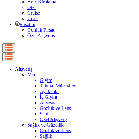
Araç Kiralama
Otel
Cruise
Uçak
Fırsatlar
Günlük Fırsat
Özel Alışveriş
Alışveriş
Moda
Giyim
Takı ve Mücevher
Ayakkabı
İç Giyim
Aksesuar
Gözlük ve Lens
Saat
Özel Alışveriş
Sağlık ve Güzellik
Gözlük ve Lens
Sağlık