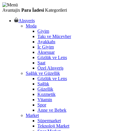
Avantajix
Para İadesi
Kategorileri
Alışveriş
Moda
Giyim
Takı ve Mücevher
Ayakkabı
İç Giyim
Aksesuar
Gözlük ve Lens
Saat
Özel Alışveriş
Sağlık ve Güzellik
Gözlük ve Lens
Sağlık
Güzellik
Kozmetik
Vitamin
Spor
Anne ve Bebek
Market
Süpermarket
Teknoloji Market