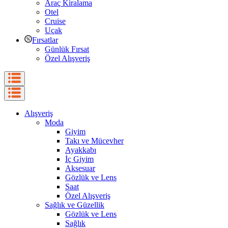
Araç Kiralama
Otel
Cruise
Uçak
Fırsatlar
Günlük Fırsat
Özel Alışveriş
Alışveriş
Moda
Giyim
Takı ve Mücevher
Ayakkabı
İç Giyim
Aksesuar
Gözlük ve Lens
Saat
Özel Alışveriş
Sağlık ve Güzellik
Gözlük ve Lens
Sağlık