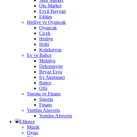
Spor Market
Oto Market
Evcil Hayvan
Eğitim
Hediye ve Oyuncak
Oyuncak
Çiçek
Hediye
Hobi
Koleksiyon
Ev ve Bahçe
Mobilya
Dekorasyon
Beyaz Eşya
Ev Aksesuarı
Bahçe
Ofis
Sigorta ve Finans
Sigorta
Finans
Yurtdışı Alışveriş
Yurtdışı Alışveriş
Eğlence
Müzik
Oyun