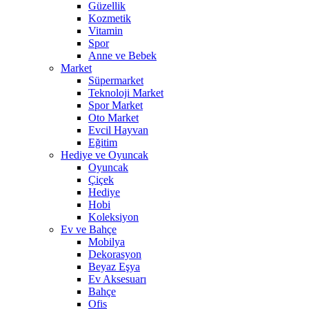
Güzellik
Kozmetik
Vitamin
Spor
Anne ve Bebek
Market
Süpermarket
Teknoloji Market
Spor Market
Oto Market
Evcil Hayvan
Eğitim
Hediye ve Oyuncak
Oyuncak
Çiçek
Hediye
Hobi
Koleksiyon
Ev ve Bahçe
Mobilya
Dekorasyon
Beyaz Eşya
Ev Aksesuarı
Bahçe
Ofis