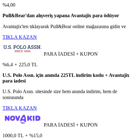
%4,00
Pull&Bear'dan alışveriş yapana Avantajix para ödüyor
Avantajix'ten tıklayarak Pull&Bear online mağazasına gidin ve
TIKLA KAZAN
PARA İADESİ + KUPON
%6,4
+
225,0 TL
U.S. Polo Assn. için anında 225TL indirim kodu + Avantajix
para iadesi
U.S. Polo Assn. sitesinde size hem anında indirim, hem de
sonrasında
TIKLA KAZAN
PARA İADESİ + KUPON
1000,0 TL
+
%15,0