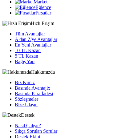
Market
Eğlence
Fırsatlar
Hızlı Erişim
Tüm Avantajlar
A'dan Z'ye Avantajlar
En Yeni Avantajlar
10 TL Kazan
5 TL Kazan
Bağış Yap
Hakkımızda
Biz Kimiz
Basında Avantajix
Basında Para İadesi
Sözleşmeler
Bize Ulaşın
Destek
Nasıl Çalışır?
Sıkça Sorulan Sorular
Destek Ekibi