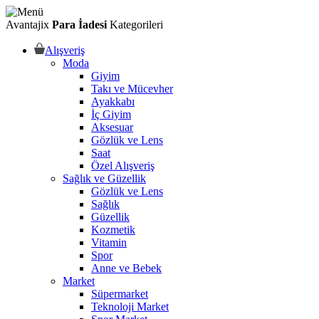
Avantajix
Para İadesi
Kategorileri
Alışveriş
Moda
Giyim
Takı ve Mücevher
Ayakkabı
İç Giyim
Aksesuar
Gözlük ve Lens
Saat
Özel Alışveriş
Sağlık ve Güzellik
Gözlük ve Lens
Sağlık
Güzellik
Kozmetik
Vitamin
Spor
Anne ve Bebek
Market
Süpermarket
Teknoloji Market