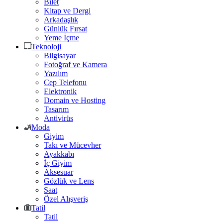
Bilet
Kitap ve Dergi
Arkadaşlık
Günlük Fırsat
Yeme İçme
Teknoloji
Bilgisayar
Fotoğraf ve Kamera
Yazılım
Cep Telefonu
Elektronik
Domain ve Hosting
Tasarım
Antivirüs
Moda
Giyim
Takı ve Mücevher
Ayakkabı
İç Giyim
Aksesuar
Gözlük ve Lens
Saat
Özel Alışveriş
Tatil
Tatil