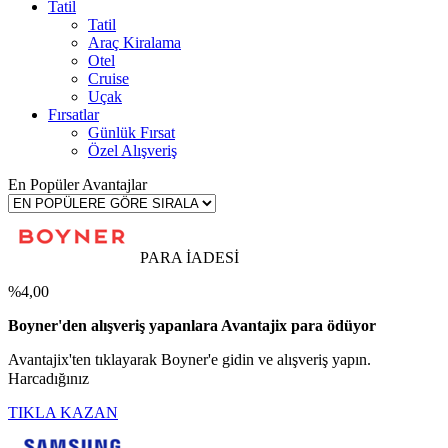
Tatil
Tatil
Araç Kiralama
Otel
Cruise
Uçak
Fırsatlar
Günlük Fırsat
Özel Alışveriş
En Popüler Avantajlar
PARA İADESİ
%4,00
Boyner'den alışveriş yapanlara Avantajix para ödüyor
Avantajix'ten tıklayarak Boyner'e gidin ve alışveriş yapın.
Harcadığınız
TIKLA KAZAN