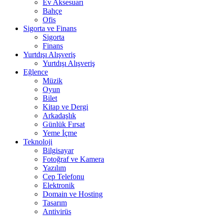
Ev Aksesuarı
Bahçe
Ofis
Sigorta ve Finans
Sigorta
Finans
Yurtdışı Alışveriş
Yurtdışı Alışveriş
Eğlence
Müzik
Oyun
Bilet
Kitap ve Dergi
Arkadaşlık
Günlük Fırsat
Yeme İçme
Teknoloji
Bilgisayar
Fotoğraf ve Kamera
Yazılım
Cep Telefonu
Elektronik
Domain ve Hosting
Tasarım
Antivirüs