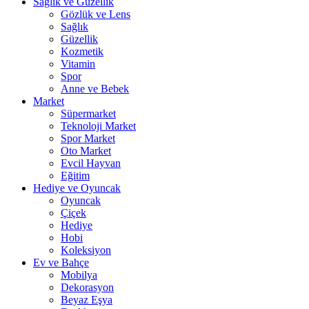
Sağlık ve Güzellik
Gözlük ve Lens
Sağlık
Güzellik
Kozmetik
Vitamin
Spor
Anne ve Bebek
Market
Süpermarket
Teknoloji Market
Spor Market
Oto Market
Evcil Hayvan
Eğitim
Hediye ve Oyuncak
Oyuncak
Çiçek
Hediye
Hobi
Koleksiyon
Ev ve Bahçe
Mobilya
Dekorasyon
Beyaz Eşya