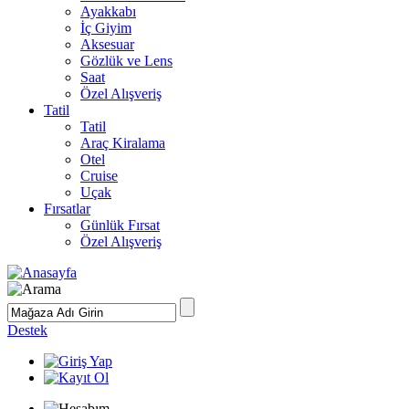
Ayakkabı
İç Giyim
Aksesuar
Gözlük ve Lens
Saat
Özel Alışveriş
Tatil
Tatil
Araç Kiralama
Otel
Cruise
Uçak
Fırsatlar
Günlük Fırsat
Özel Alışveriş
Destek