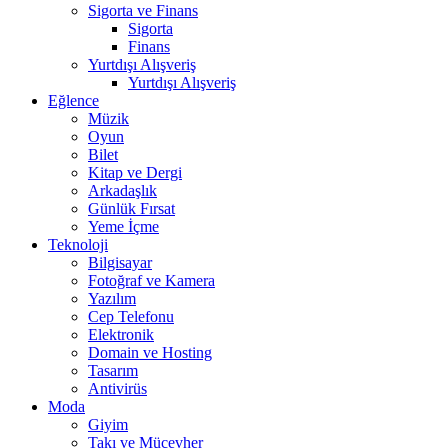
Sigorta ve Finans
Sigorta
Finans
Yurtdışı Alışveriş
Yurtdışı Alışveriş
Eğlence
Müzik
Oyun
Bilet
Kitap ve Dergi
Arkadaşlık
Günlük Fırsat
Yeme İçme
Teknoloji
Bilgisayar
Fotoğraf ve Kamera
Yazılım
Cep Telefonu
Elektronik
Domain ve Hosting
Tasarım
Antivirüs
Moda
Giyim
Takı ve Mücevher