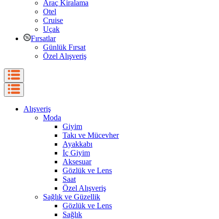
Araç Kiralama
Otel
Cruise
Uçak
Fırsatlar
Günlük Fırsat
Özel Alışveriş
Alışveriş
Moda
Giyim
Takı ve Mücevher
Ayakkabı
İç Giyim
Aksesuar
Gözlük ve Lens
Saat
Özel Alışveriş
Sağlık ve Güzellik
Gözlük ve Lens
Sağlık