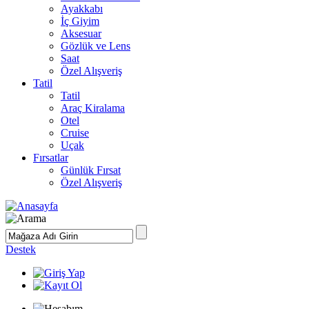
Ayakkabı
İç Giyim
Aksesuar
Gözlük ve Lens
Saat
Özel Alışveriş
Tatil
Tatil
Araç Kiralama
Otel
Cruise
Uçak
Fırsatlar
Günlük Fırsat
Özel Alışveriş
Destek