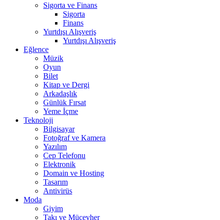
Sigorta ve Finans
Sigorta
Finans
Yurtdışı Alışveriş
Yurtdışı Alışveriş
Eğlence
Müzik
Oyun
Bilet
Kitap ve Dergi
Arkadaşlık
Günlük Fırsat
Yeme İçme
Teknoloji
Bilgisayar
Fotoğraf ve Kamera
Yazılım
Cep Telefonu
Elektronik
Domain ve Hosting
Tasarım
Antivirüs
Moda
Giyim
Takı ve Mücevher