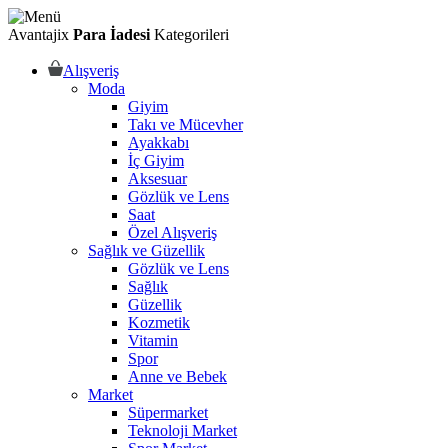
Avantajix
Para İadesi
Kategorileri
Alışveriş
Moda
Giyim
Takı ve Mücevher
Ayakkabı
İç Giyim
Aksesuar
Gözlük ve Lens
Saat
Özel Alışveriş
Sağlık ve Güzellik
Gözlük ve Lens
Sağlık
Güzellik
Kozmetik
Vitamin
Spor
Anne ve Bebek
Market
Süpermarket
Teknoloji Market