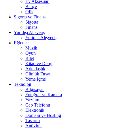
Ev Aksesuarı
Bahçe
Ofis
Sigorta ve Finans
Sigorta
Finans
Yurtdışı Alışveriş
Yurtdışı Alışveriş
Eğlence
Müzik
Oyun
Bilet
Kitap ve Dergi
Arkadaşlık
Günlük Fırsat
Yeme İçme
Teknoloji
Bilgisayar
Fotoğraf ve Kamera
Yazılım
Cep Telefonu
Elektronik
Domain ve Hosting
Tasarım
Antivirüs