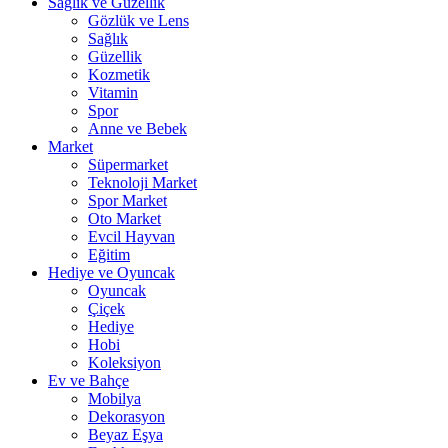
Sağlık ve Güzellik
Gözlük ve Lens
Sağlık
Güzellik
Kozmetik
Vitamin
Spor
Anne ve Bebek
Market
Süpermarket
Teknoloji Market
Spor Market
Oto Market
Evcil Hayvan
Eğitim
Hediye ve Oyuncak
Oyuncak
Çiçek
Hediye
Hobi
Koleksiyon
Ev ve Bahçe
Mobilya
Dekorasyon
Beyaz Eşya