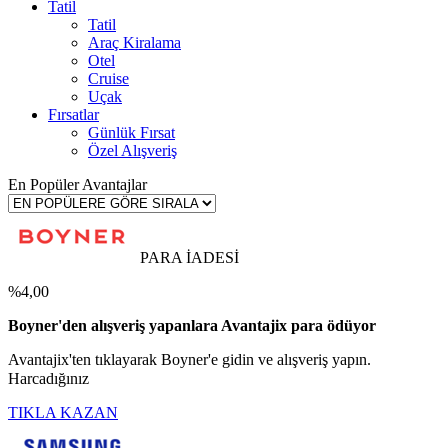
Tatil
Tatil
Araç Kiralama
Otel
Cruise
Uçak
Fırsatlar
Günlük Fırsat
Özel Alışveriş
En Popüler Avantajlar
PARA İADESİ
%4,00
Boyner'den alışveriş yapanlara Avantajix para ödüyor
Avantajix'ten tıklayarak Boyner'e gidin ve alışveriş yapın.
Harcadığınız
TIKLA KAZAN