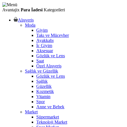
Avantajix
Para İadesi
Kategorileri
Alışveriş
Moda
Giyim
Takı ve Mücevher
Ayakkabı
İç Giyim
Aksesuar
Gözlük ve Lens
Saat
Özel Alışveriş
Sağlık ve Güzellik
Gözlük ve Lens
Sağlık
Güzellik
Kozmetik
Vitamin
Spor
Anne ve Bebek
Market
Süpermarket
Teknoloji Market