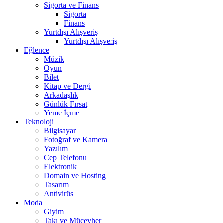
Sigorta ve Finans
Sigorta
Finans
Yurtdışı Alışveriş
Yurtdışı Alışveriş
Eğlence
Müzik
Oyun
Bilet
Kitap ve Dergi
Arkadaşlık
Günlük Fırsat
Yeme İçme
Teknoloji
Bilgisayar
Fotoğraf ve Kamera
Yazılım
Cep Telefonu
Elektronik
Domain ve Hosting
Tasarım
Antivirüs
Moda
Giyim
Takı ve Mücevher