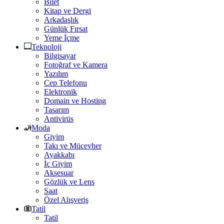
Bilet
Kitap ve Dergi
Arkadaşlık
Günlük Fırsat
Yeme İçme
Teknoloji
Bilgisayar
Fotoğraf ve Kamera
Yazılım
Cep Telefonu
Elektronik
Domain ve Hosting
Tasarım
Antivirüs
Moda
Giyim
Takı ve Mücevher
Ayakkabı
İç Giyim
Aksesuar
Gözlük ve Lens
Saat
Özel Alışveriş
Tatil
Tatil