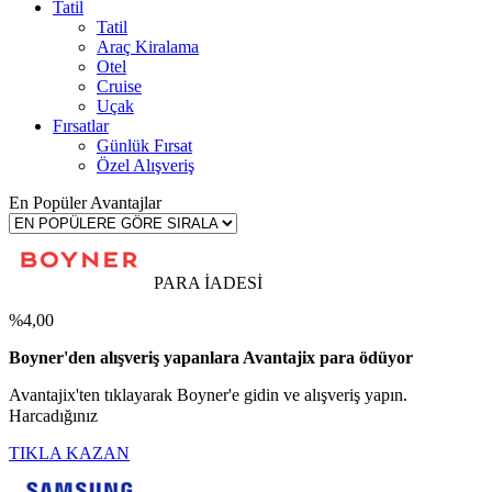
Tatil
Tatil
Araç Kiralama
Otel
Cruise
Uçak
Fırsatlar
Günlük Fırsat
Özel Alışveriş
En Popüler Avantajlar
PARA İADESİ
%4,00
Boyner'den alışveriş yapanlara Avantajix para ödüyor
Avantajix'ten tıklayarak Boyner'e gidin ve alışveriş yapın.
Harcadığınız
TIKLA KAZAN