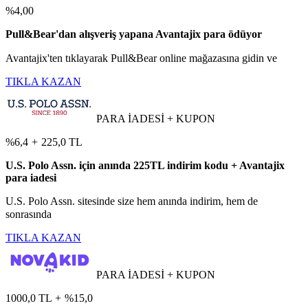
%4,00
Pull&Bear'dan alışveriş yapana Avantajix para ödüyor
Avantajix'ten tıklayarak Pull&Bear online mağazasına gidin ve
TIKLA KAZAN
PARA İADESİ + KUPON
%6,4
+
225,0 TL
U.S. Polo Assn. için anında 225TL indirim kodu + Avantajix
para iadesi
U.S. Polo Assn. sitesinde size hem anında indirim, hem de
sonrasında
TIKLA KAZAN
PARA İADESİ + KUPON
1000,0 TL
+
%15,0