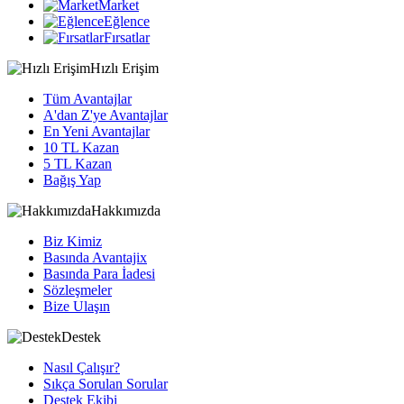
Market
Eğlence
Fırsatlar
Hızlı Erişim
Tüm Avantajlar
A'dan Z'ye Avantajlar
En Yeni Avantajlar
10 TL Kazan
5 TL Kazan
Bağış Yap
Hakkımızda
Biz Kimiz
Basında Avantajix
Basında Para İadesi
Sözleşmeler
Bize Ulaşın
Destek
Nasıl Çalışır?
Sıkça Sorulan Sorular
Destek Ekibi