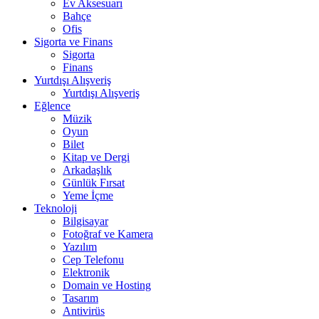
Ev Aksesuarı
Bahçe
Ofis
Sigorta ve Finans
Sigorta
Finans
Yurtdışı Alışveriş
Yurtdışı Alışveriş
Eğlence
Müzik
Oyun
Bilet
Kitap ve Dergi
Arkadaşlık
Günlük Fırsat
Yeme İçme
Teknoloji
Bilgisayar
Fotoğraf ve Kamera
Yazılım
Cep Telefonu
Elektronik
Domain ve Hosting
Tasarım
Antivirüs