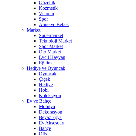
Güzellik
Kozmetik
Vitamin
Spor
Anne ve Bebek
Market
Süpermarket
Teknoloji Market
Spor Market
Oto Market
Evcil Hayvan
Eğitim
Hediye ve Oyuncak
Oyuncak
Çiçek
Hediye
Hobi
Koleksiyon
Ev ve Bahçe
Mobilya
Dekorasyon
Beyaz Eşya
Ev Aksesuarı
Bahçe
Ofis