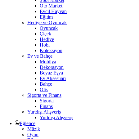
Spor Market
Oto Market
Evcil Hayvan
Eğitim
Hediye ve Oyuncak
Oyuncak
Çiçek
Hediye
Hobi
Koleksiyon
Ev ve Bahçe
Mobilya
Dekorasyon
Beyaz Eşya
Ev Aksesuarı
Bahçe
Ofis
Sigorta ve Finans
Sigorta
Finans
Yurtdışı Alışveriş
Yurtdışı Alışveriş
Eğlence
Müzik
Oyun