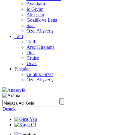
Ayakkabı
İç Giyim
Aksesuar
Gözlük ve Lens
Saat
Özel Alışveriş
Tatil
Tatil
Araç Kiralama
Otel
Cruise
Uçak
Fırsatlar
Günlük Fırsat
Özel Alışveriş
Destek