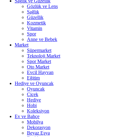
Sağlık ve Güzellik
Gözlük ve Lens
Sağlık
Güzellik
Kozmetik
Vitamin
Spor
Anne ve Bebek
Market
Süpermarket
Teknoloji Market
Spor Market
Oto Market
Evcil Hayvan
Eğitim
Hediye ve Oyuncak
Oyuncak
Çiçek
Hediye
Hobi
Koleksiyon
Ev ve Bahçe
Mobilya
Dekorasyon
Beyaz Eşya