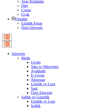
Araç Kiralama
Otel
Cruise
Uçak
Fırsatlar
Günlük Fırsat
Özel Alışveriş
Alışveriş
Moda
Giyim
Takı ve Mücevher
Ayakkabı
İç Giyim
Aksesuar
Gözlük ve Lens
Saat
Özel Alışveriş
Sağlık ve Güzellik
Gözlük ve Lens
Sağlık