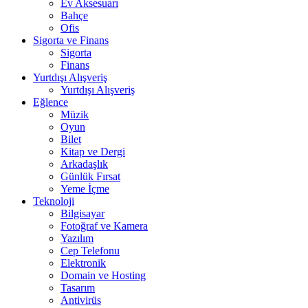
Ev Aksesuarı
Bahçe
Ofis
Sigorta ve Finans
Sigorta
Finans
Yurtdışı Alışveriş
Yurtdışı Alışveriş
Eğlence
Müzik
Oyun
Bilet
Kitap ve Dergi
Arkadaşlık
Günlük Fırsat
Yeme İçme
Teknoloji
Bilgisayar
Fotoğraf ve Kamera
Yazılım
Cep Telefonu
Elektronik
Domain ve Hosting
Tasarım
Antivirüs