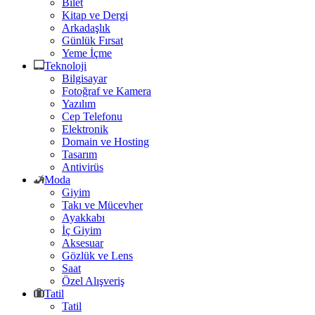
Bilet
Kitap ve Dergi
Arkadaşlık
Günlük Fırsat
Yeme İçme
Teknoloji
Bilgisayar
Fotoğraf ve Kamera
Yazılım
Cep Telefonu
Elektronik
Domain ve Hosting
Tasarım
Antivirüs
Moda
Giyim
Takı ve Mücevher
Ayakkabı
İç Giyim
Aksesuar
Gözlük ve Lens
Saat
Özel Alışveriş
Tatil
Tatil