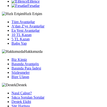
Eğlence
Fırsatlar
Hızlı Erişim
Tüm Avantajlar
A'dan Z'ye Avantajlar
En Yeni Avantajlar
10 TL Kazan
5 TL Kazan
Bağış Yap
Hakkımızda
Biz Kimiz
Basında Avantajix
Basında Para İadesi
Sözleşmeler
Bize Ulaşın
Destek
Nasıl Çalışır?
Sıkça Sorulan Sorular
Destek Ekibi
Site Haritası