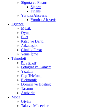
Sigorta ve Finans
Sigorta
Finans
Yurtdışı Alışveriş
Yurtdışı Alışveriş
Eğlence
Müzik
Oyun
Bilet
Kitap ve Dergi
Arkadaşlık
Günlük Fırsat
Yeme İçme
Teknoloji
Bilgisayar
Fotoğraf ve Kamera
Yazılım
Cep Telefonu
Elektronik
Domain ve Hosting
Tasarım
Antivirüs
Moda
Giyim
Takı ve Mücevher