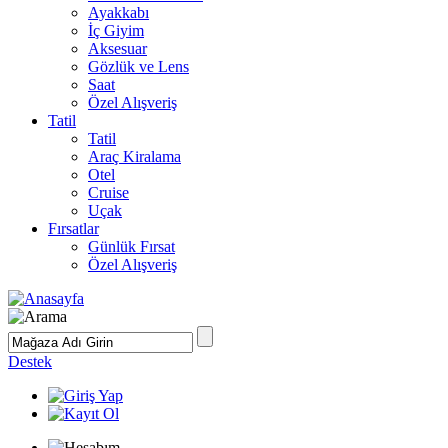
Ayakkabı
İç Giyim
Aksesuar
Gözlük ve Lens
Saat
Özel Alışveriş
Tatil
Tatil
Araç Kiralama
Otel
Cruise
Uçak
Fırsatlar
Günlük Fırsat
Özel Alışveriş
Destek