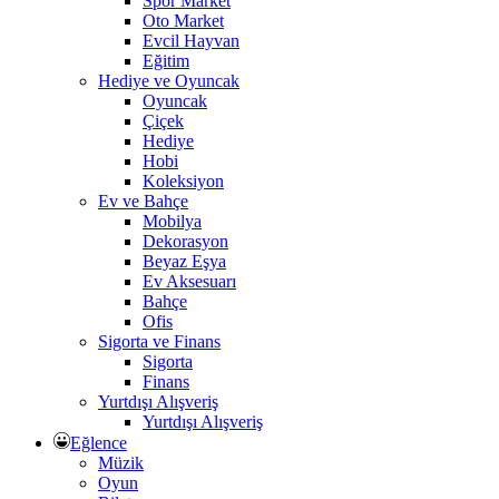
Spor Market
Oto Market
Evcil Hayvan
Eğitim
Hediye ve Oyuncak
Oyuncak
Çiçek
Hediye
Hobi
Koleksiyon
Ev ve Bahçe
Mobilya
Dekorasyon
Beyaz Eşya
Ev Aksesuarı
Bahçe
Ofis
Sigorta ve Finans
Sigorta
Finans
Yurtdışı Alışveriş
Yurtdışı Alışveriş
Eğlence
Müzik
Oyun