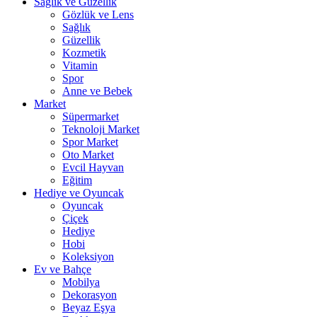
Sağlık ve Güzellik
Gözlük ve Lens
Sağlık
Güzellik
Kozmetik
Vitamin
Spor
Anne ve Bebek
Market
Süpermarket
Teknoloji Market
Spor Market
Oto Market
Evcil Hayvan
Eğitim
Hediye ve Oyuncak
Oyuncak
Çiçek
Hediye
Hobi
Koleksiyon
Ev ve Bahçe
Mobilya
Dekorasyon
Beyaz Eşya