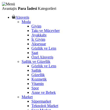
Avantajix
Para İadesi
Kategorileri
Alışveriş
Moda
Giyim
Takı ve Mücevher
Ayakkabı
İç Giyim
Aksesuar
Gözlük ve Lens
Saat
Özel Alışveriş
Sağlık ve Güzellik
Gözlük ve Lens
Sağlık
Güzellik
Kozmetik
Vitamin
Spor
Anne ve Bebek
Market
Süpermarket
Teknoloji Market