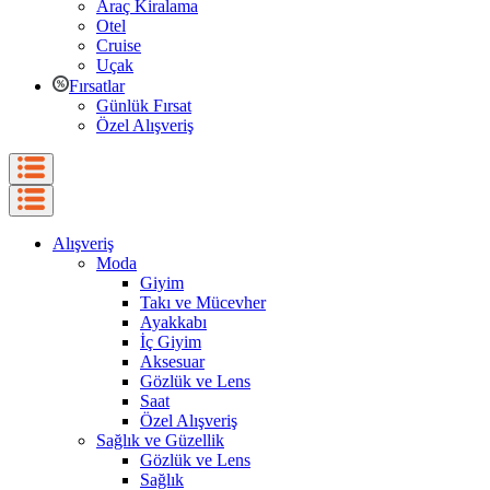
Araç Kiralama
Otel
Cruise
Uçak
Fırsatlar
Günlük Fırsat
Özel Alışveriş
Alışveriş
Moda
Giyim
Takı ve Mücevher
Ayakkabı
İç Giyim
Aksesuar
Gözlük ve Lens
Saat
Özel Alışveriş
Sağlık ve Güzellik
Gözlük ve Lens
Sağlık