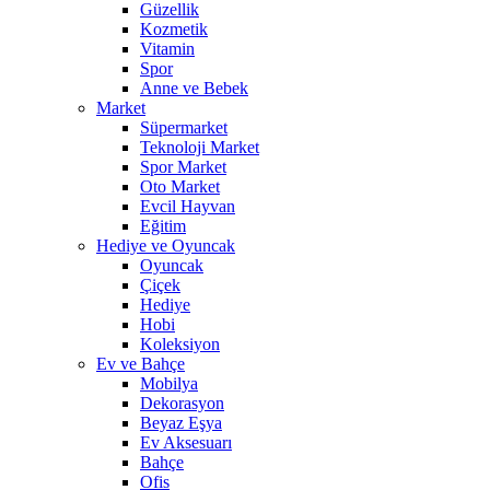
Güzellik
Kozmetik
Vitamin
Spor
Anne ve Bebek
Market
Süpermarket
Teknoloji Market
Spor Market
Oto Market
Evcil Hayvan
Eğitim
Hediye ve Oyuncak
Oyuncak
Çiçek
Hediye
Hobi
Koleksiyon
Ev ve Bahçe
Mobilya
Dekorasyon
Beyaz Eşya
Ev Aksesuarı
Bahçe
Ofis