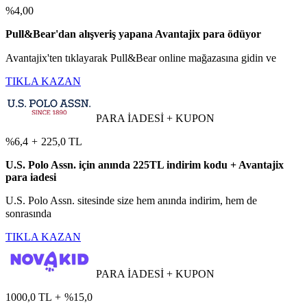
%4,00
Pull&Bear'dan alışveriş yapana Avantajix para ödüyor
Avantajix'ten tıklayarak Pull&Bear online mağazasına gidin ve
TIKLA KAZAN
PARA İADESİ + KUPON
%6,4
+
225,0 TL
U.S. Polo Assn. için anında 225TL indirim kodu + Avantajix
para iadesi
U.S. Polo Assn. sitesinde size hem anında indirim, hem de
sonrasında
TIKLA KAZAN
PARA İADESİ + KUPON
1000,0 TL
+
%15,0