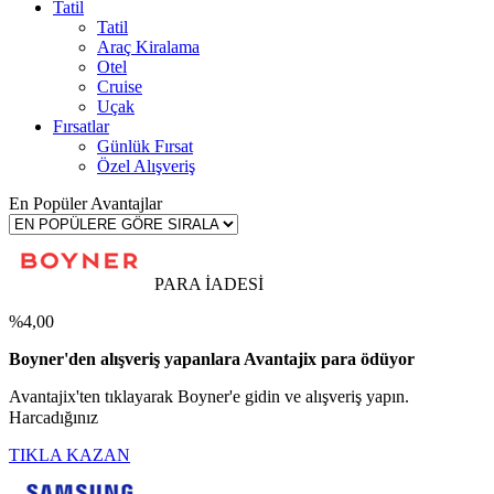
Tatil
Tatil
Araç Kiralama
Otel
Cruise
Uçak
Fırsatlar
Günlük Fırsat
Özel Alışveriş
En Popüler Avantajlar
PARA İADESİ
%4,00
Boyner'den alışveriş yapanlara Avantajix para ödüyor
Avantajix'ten tıklayarak Boyner'e gidin ve alışveriş yapın.
Harcadığınız
TIKLA KAZAN