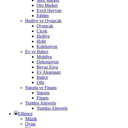
Spor Market
Oto Market
Evcil Hayvan
Eğitim
Hediye ve Oyuncak
Oyuncak
Çiçek
Hediye
Hobi
Koleksiyon
Ev ve Bahçe
Mobilya
Dekorasyon
Beyaz Eşya
Ev Aksesuarı
Bahçe
Ofis
Sigorta ve Finans
Sigorta
Finans
Yurtdışı Alışveriş
Yurtdışı Alışveriş
Eğlence
Müzik
Oyun