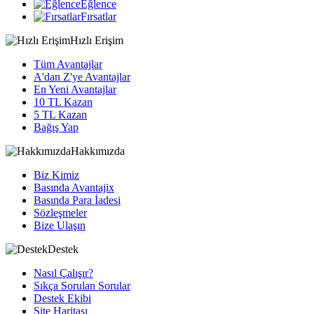
Eğlence
Fırsatlar
Hızlı Erişim
Tüm Avantajlar
A'dan Z'ye Avantajlar
En Yeni Avantajlar
10 TL Kazan
5 TL Kazan
Bağış Yap
Hakkımızda
Biz Kimiz
Basında Avantajix
Basında Para İadesi
Sözleşmeler
Bize Ulaşın
Destek
Nasıl Çalışır?
Sıkça Sorulan Sorular
Destek Ekibi
Site Haritası