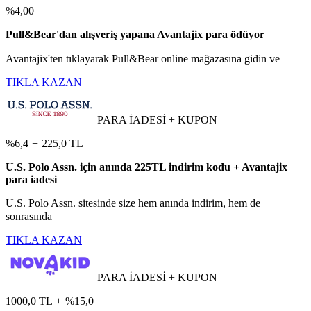
%4,00
Pull&Bear'dan alışveriş yapana Avantajix para ödüyor
Avantajix'ten tıklayarak Pull&Bear online mağazasına gidin ve
TIKLA KAZAN
PARA İADESİ + KUPON
%6,4
+
225,0 TL
U.S. Polo Assn. için anında 225TL indirim kodu + Avantajix
para iadesi
U.S. Polo Assn. sitesinde size hem anında indirim, hem de
sonrasında
TIKLA KAZAN
PARA İADESİ + KUPON
1000,0 TL
+
%15,0