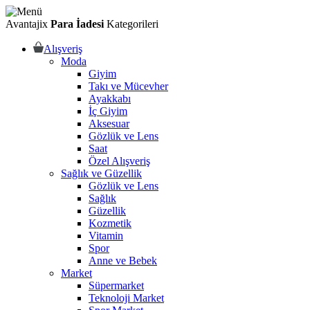
Avantajix
Para İadesi
Kategorileri
Alışveriş
Moda
Giyim
Takı ve Mücevher
Ayakkabı
İç Giyim
Aksesuar
Gözlük ve Lens
Saat
Özel Alışveriş
Sağlık ve Güzellik
Gözlük ve Lens
Sağlık
Güzellik
Kozmetik
Vitamin
Spor
Anne ve Bebek
Market
Süpermarket
Teknoloji Market