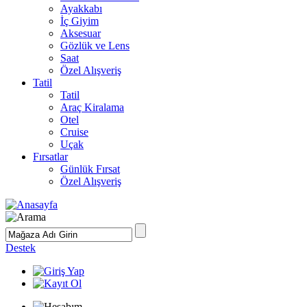
Ayakkabı
İç Giyim
Aksesuar
Gözlük ve Lens
Saat
Özel Alışveriş
Tatil
Tatil
Araç Kiralama
Otel
Cruise
Uçak
Fırsatlar
Günlük Fırsat
Özel Alışveriş
Destek