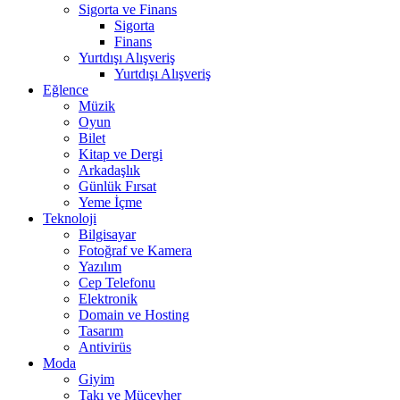
Sigorta ve Finans
Sigorta
Finans
Yurtdışı Alışveriş
Yurtdışı Alışveriş
Eğlence
Müzik
Oyun
Bilet
Kitap ve Dergi
Arkadaşlık
Günlük Fırsat
Yeme İçme
Teknoloji
Bilgisayar
Fotoğraf ve Kamera
Yazılım
Cep Telefonu
Elektronik
Domain ve Hosting
Tasarım
Antivirüs
Moda
Giyim
Takı ve Mücevher