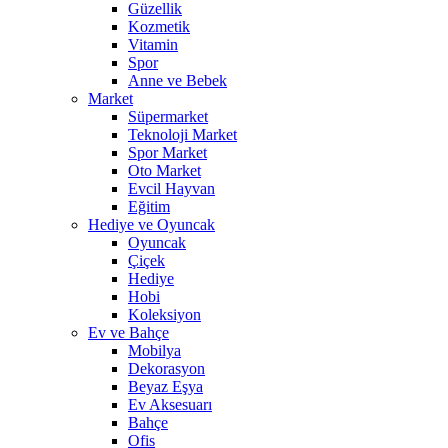
Güzellik
Kozmetik
Vitamin
Spor
Anne ve Bebek
Market
Süpermarket
Teknoloji Market
Spor Market
Oto Market
Evcil Hayvan
Eğitim
Hediye ve Oyuncak
Oyuncak
Çiçek
Hediye
Hobi
Koleksiyon
Ev ve Bahçe
Mobilya
Dekorasyon
Beyaz Eşya
Ev Aksesuarı
Bahçe
Ofis