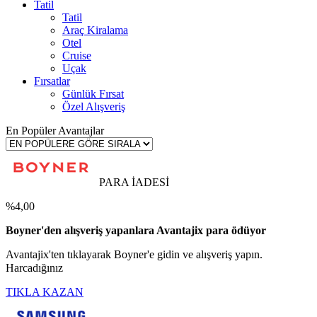
Tatil
Tatil
Araç Kiralama
Otel
Cruise
Uçak
Fırsatlar
Günlük Fırsat
Özel Alışveriş
En Popüler Avantajlar
PARA İADESİ
%4,00
Boyner'den alışveriş yapanlara Avantajix para ödüyor
Avantajix'ten tıklayarak Boyner'e gidin ve alışveriş yapın.
Harcadığınız
TIKLA KAZAN