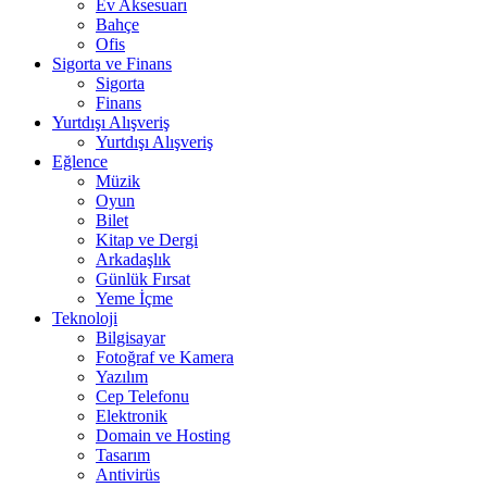
Ev Aksesuarı
Bahçe
Ofis
Sigorta ve Finans
Sigorta
Finans
Yurtdışı Alışveriş
Yurtdışı Alışveriş
Eğlence
Müzik
Oyun
Bilet
Kitap ve Dergi
Arkadaşlık
Günlük Fırsat
Yeme İçme
Teknoloji
Bilgisayar
Fotoğraf ve Kamera
Yazılım
Cep Telefonu
Elektronik
Domain ve Hosting
Tasarım
Antivirüs