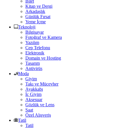
Bilet
Kitap ve Dergi
Arkadaşlık
Günlük Fırsat
Yeme İçme
Teknoloji
Bilgisayar
Fotoğraf ve Kamera
Yazılım
Cep Telefonu
Elektronik
Domain ve Hosting
Tasarım
Antivirüs
Moda
Giyim
Takı ve Mücevher
Ayakkabı
İç Giyim
Aksesuar
Gözlük ve Lens
Saat
Özel Alışveriş
Tatil
Tatil