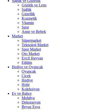
Sağlık ve Güzellik
Gözlük ve Lens
Sağlık
Güzellik
Kozmetik
Vitamin
Spor
Anne ve Bebek
Market
Süpermarket
Teknoloji Market
Spor Market
Oto Market
Evcil Hayvan
Eğitim
Hediye ve Oyuncak
Oyuncak
Çiçek
Hediye
Hobi
Koleksiyon
Ev ve Bahçe
Mobilya
Dekorasyon
Beyaz Eşya