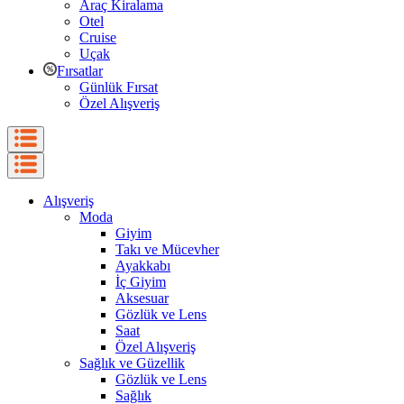
Araç Kiralama
Otel
Cruise
Uçak
Fırsatlar
Günlük Fırsat
Özel Alışveriş
Alışveriş
Moda
Giyim
Takı ve Mücevher
Ayakkabı
İç Giyim
Aksesuar
Gözlük ve Lens
Saat
Özel Alışveriş
Sağlık ve Güzellik
Gözlük ve Lens
Sağlık