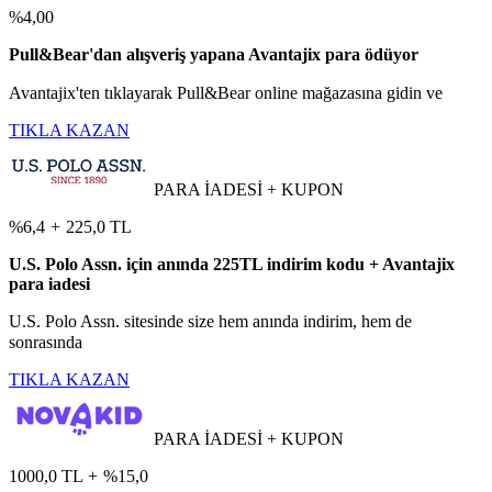
%4,00
Pull&Bear'dan alışveriş yapana Avantajix para ödüyor
Avantajix'ten tıklayarak Pull&Bear online mağazasına gidin ve
TIKLA KAZAN
PARA İADESİ + KUPON
%6,4
+
225,0 TL
U.S. Polo Assn. için anında 225TL indirim kodu + Avantajix
para iadesi
U.S. Polo Assn. sitesinde size hem anında indirim, hem de
sonrasında
TIKLA KAZAN
PARA İADESİ + KUPON
1000,0 TL
+
%15,0