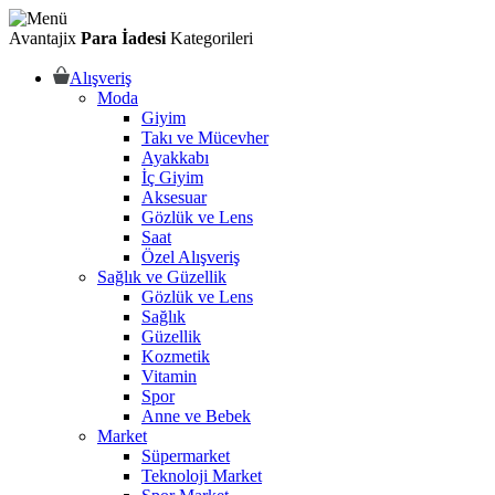
Avantajix
Para İadesi
Kategorileri
Alışveriş
Moda
Giyim
Takı ve Mücevher
Ayakkabı
İç Giyim
Aksesuar
Gözlük ve Lens
Saat
Özel Alışveriş
Sağlık ve Güzellik
Gözlük ve Lens
Sağlık
Güzellik
Kozmetik
Vitamin
Spor
Anne ve Bebek
Market
Süpermarket
Teknoloji Market