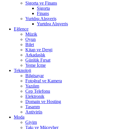
Sigorta ve Finans
Sigorta
Finans
Yurtdışı Alışveriş
Yurtdışı Alışveriş
Eğlence
Müzik
Oyun
Bilet
Kitap ve Dergi
Arkadaşlık
Günlük Fırsat
Yeme İçme
Teknoloji
Bilgisayar
Fotoğraf ve Kamera
Yazılım
Cep Telefonu
Elektronik
Domain ve Hosting
Tasarım
Antivirüs
Moda
Giyim
Takı ve Mücevher