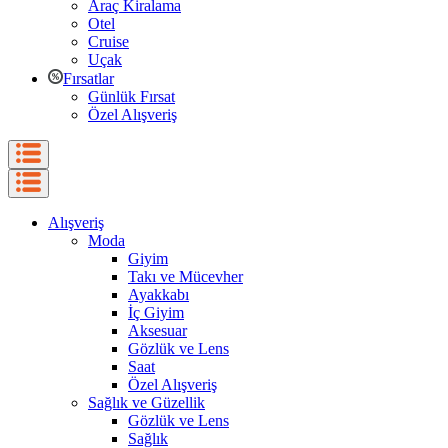
Araç Kiralama
Otel
Cruise
Uçak
Fırsatlar
Günlük Fırsat
Özel Alışveriş
Alışveriş
Moda
Giyim
Takı ve Mücevher
Ayakkabı
İç Giyim
Aksesuar
Gözlük ve Lens
Saat
Özel Alışveriş
Sağlık ve Güzellik
Gözlük ve Lens
Sağlık