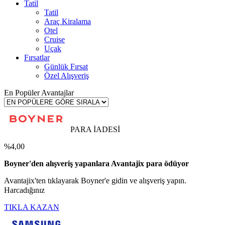
Tatil
Tatil
Araç Kiralama
Otel
Cruise
Uçak
Fırsatlar
Günlük Fırsat
Özel Alışveriş
En Popüler Avantajlar
PARA İADESİ
%4,00
Boyner'den alışveriş yapanlara Avantajix para ödüyor
Avantajix'ten tıklayarak Boyner'e gidin ve alışveriş yapın.
Harcadığınız
TIKLA KAZAN