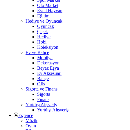
Spor Market
Oto Market
Evcil Hayvan
Eğitim
Hediye ve Oyuncak
Oyuncak
Çiçek
Hediye
Hobi
Koleksiyon
Ev ve Bahçe
Mobilya
Dekorasyon
Beyaz Eşya
Ev Aksesuarı
Bahçe
Ofis
Sigorta ve Finans
Sigorta
Finans
Yurtdışı Alışveriş
Yurtdışı Alışveriş
Eğlence
Müzik
Oyun