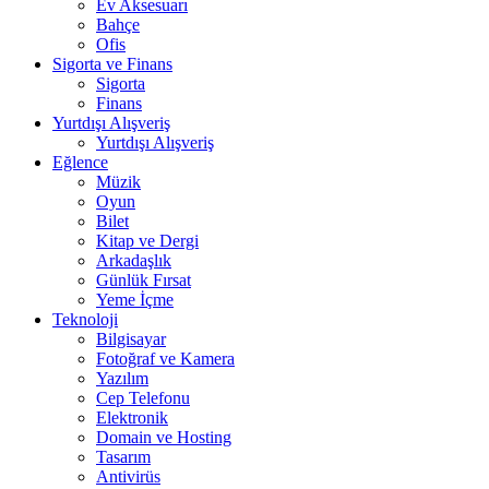
Ev Aksesuarı
Bahçe
Ofis
Sigorta ve Finans
Sigorta
Finans
Yurtdışı Alışveriş
Yurtdışı Alışveriş
Eğlence
Müzik
Oyun
Bilet
Kitap ve Dergi
Arkadaşlık
Günlük Fırsat
Yeme İçme
Teknoloji
Bilgisayar
Fotoğraf ve Kamera
Yazılım
Cep Telefonu
Elektronik
Domain ve Hosting
Tasarım
Antivirüs