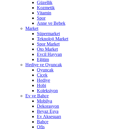
Güzellik
Kozmetik
Vitamin
Spor
Anne ve Bebek
Market
Süpermarket
Teknoloji Market
Spor Market
Oto Market
Evcil Hayvan
Eğitim
Hediye ve Oyuncak
Oyuncak
Çiçek
Hediye
Hobi
Koleksiyon
Ev ve Bahçe
Mobilya
Dekorasyon
Beyaz Eşya
Ev Aksesuarı
Bahçe
Ofis