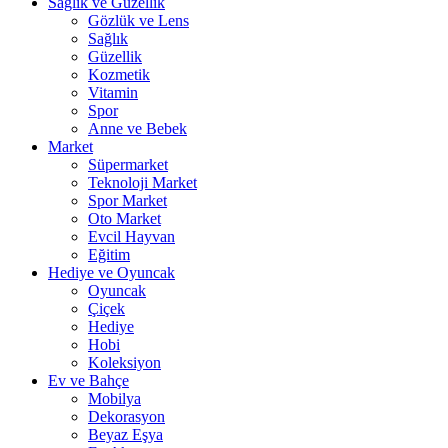
Sağlık ve Güzellik
Gözlük ve Lens
Sağlık
Güzellik
Kozmetik
Vitamin
Spor
Anne ve Bebek
Market
Süpermarket
Teknoloji Market
Spor Market
Oto Market
Evcil Hayvan
Eğitim
Hediye ve Oyuncak
Oyuncak
Çiçek
Hediye
Hobi
Koleksiyon
Ev ve Bahçe
Mobilya
Dekorasyon
Beyaz Eşya