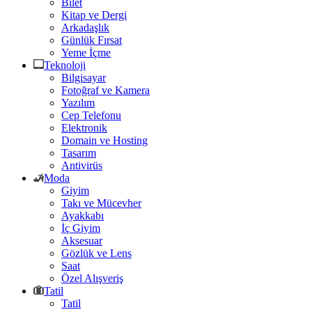
Bilet
Kitap ve Dergi
Arkadaşlık
Günlük Fırsat
Yeme İçme
Teknoloji
Bilgisayar
Fotoğraf ve Kamera
Yazılım
Cep Telefonu
Elektronik
Domain ve Hosting
Tasarım
Antivirüs
Moda
Giyim
Takı ve Mücevher
Ayakkabı
İç Giyim
Aksesuar
Gözlük ve Lens
Saat
Özel Alışveriş
Tatil
Tatil