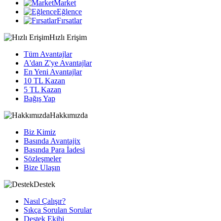
Market
Eğlence
Fırsatlar
Hızlı Erişim
Tüm Avantajlar
A'dan Z'ye Avantajlar
En Yeni Avantajlar
10 TL Kazan
5 TL Kazan
Bağış Yap
Hakkımızda
Biz Kimiz
Basında Avantajix
Basında Para İadesi
Sözleşmeler
Bize Ulaşın
Destek
Nasıl Çalışır?
Sıkça Sorulan Sorular
Destek Ekibi