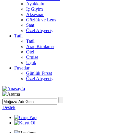
Ayakkabı
İç Giyim
Aksesuar
Gözlük ve Lens
Saat
Özel Alışveriş
Tatil
Tatil
Araç Kiralama
Otel
Cruise
Uçak
Fırsatlar
Günlük Fırsat
Özel Alışveriş
Destek