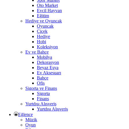
Spor Market
Oto Market
Evcil Hayvan
Eğitim
Hediye ve Oyuncak
Oyuncak
Çiçek
Hediye
Hobi
Koleksiyon
Ev ve Bahçe
Mobilya
Dekorasyon
Beyaz Eşya
Ev Aksesuarı
Bahçe
Ofis
Sigorta ve Finans
Sigorta
Finans
Yurtdışı Alışveriş
Yurtdışı Alışveriş
Eğlence
Müzik
Oyun