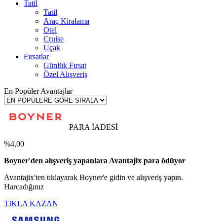
Tatil
Tatil
Araç Kiralama
Otel
Cruise
Uçak
Fırsatlar
Günlük Fırsat
Özel Alışveriş
En Popüler Avantajlar
PARA İADESİ
%4,00
Boyner'den alışveriş yapanlara Avantajix para ödüyor
Avantajix'ten tıklayarak Boyner'e gidin ve alışveriş yapın.
Harcadığınız
TIKLA KAZAN