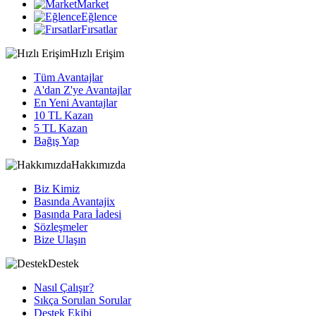
Market
Eğlence
Fırsatlar
Hızlı Erişim
Tüm Avantajlar
A'dan Z'ye Avantajlar
En Yeni Avantajlar
10 TL Kazan
5 TL Kazan
Bağış Yap
Hakkımızda
Biz Kimiz
Basında Avantajix
Basında Para İadesi
Sözleşmeler
Bize Ulaşın
Destek
Nasıl Çalışır?
Sıkça Sorulan Sorular
Destek Ekibi