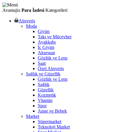
Avantajix
Para İadesi
Kategorileri
Alışveriş
Moda
Giyim
Takı ve Mücevher
Ayakkabı
İç Giyim
Aksesuar
Gözlük ve Lens
Saat
Özel Alışveriş
Sağlık ve Güzellik
Gözlük ve Lens
Sağlık
Güzellik
Kozmetik
Vitamin
Spor
Anne ve Bebek
Market
Süpermarket
Teknoloji Market