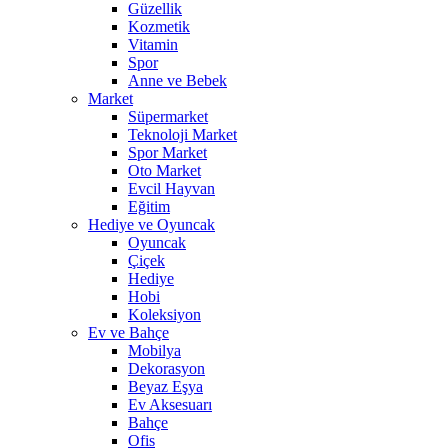
Güzellik
Kozmetik
Vitamin
Spor
Anne ve Bebek
Market
Süpermarket
Teknoloji Market
Spor Market
Oto Market
Evcil Hayvan
Eğitim
Hediye ve Oyuncak
Oyuncak
Çiçek
Hediye
Hobi
Koleksiyon
Ev ve Bahçe
Mobilya
Dekorasyon
Beyaz Eşya
Ev Aksesuarı
Bahçe
Ofis