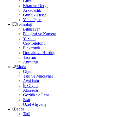
Bilet
Kitap ve Dergi
Arkadaşlık
Günlük Fırsat
Yeme İçme
Teknoloji
Bilgisayar
Fotoğraf ve Kamera
Yazılım
Cep Telefonu
Elektronik
Domain ve Hosting
Tasarım
Antivirüs
Moda
Giyim
Takı ve Mücevher
Ayakkabı
İç Giyim
Aksesuar
Gözlük ve Lens
Saat
Özel Alışveriş
Tatil
Tatil