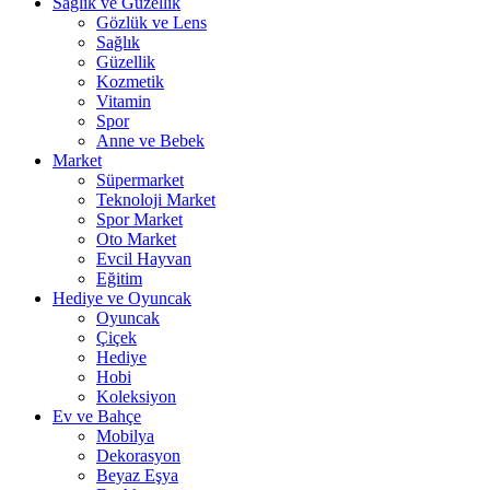
Sağlık ve Güzellik
Gözlük ve Lens
Sağlık
Güzellik
Kozmetik
Vitamin
Spor
Anne ve Bebek
Market
Süpermarket
Teknoloji Market
Spor Market
Oto Market
Evcil Hayvan
Eğitim
Hediye ve Oyuncak
Oyuncak
Çiçek
Hediye
Hobi
Koleksiyon
Ev ve Bahçe
Mobilya
Dekorasyon
Beyaz Eşya