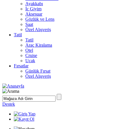
Ayakkabı
İç Giyim
Aksesuar
Gözlük ve Lens
Saat
Özel Alışveriş
Tatil
Tatil
Araç Kiralama
Otel
Cruise
Uçak
Fırsatlar
Günlük Fırsat
Özel Alışveriş
Destek