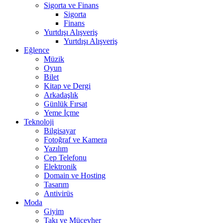
Sigorta ve Finans
Sigorta
Finans
Yurtdışı Alışveriş
Yurtdışı Alışveriş
Eğlence
Müzik
Oyun
Bilet
Kitap ve Dergi
Arkadaşlık
Günlük Fırsat
Yeme İçme
Teknoloji
Bilgisayar
Fotoğraf ve Kamera
Yazılım
Cep Telefonu
Elektronik
Domain ve Hosting
Tasarım
Antivirüs
Moda
Giyim
Takı ve Mücevher