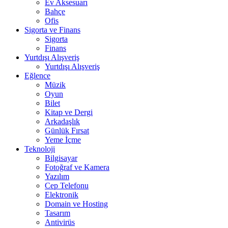
Ev Aksesuarı
Bahçe
Ofis
Sigorta ve Finans
Sigorta
Finans
Yurtdışı Alışveriş
Yurtdışı Alışveriş
Eğlence
Müzik
Oyun
Bilet
Kitap ve Dergi
Arkadaşlık
Günlük Fırsat
Yeme İçme
Teknoloji
Bilgisayar
Fotoğraf ve Kamera
Yazılım
Cep Telefonu
Elektronik
Domain ve Hosting
Tasarım
Antivirüs