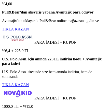
%4,00
Pull&Bear'dan alışveriş yapana Avantajix para ödüyor
Avantajix'ten tıklayarak Pull&Bear online mağazasına gidin ve
TIKLA KAZAN
PARA İADESİ + KUPON
%6,4
+
225,0 TL
U.S. Polo Assn. için anında 225TL indirim kodu + Avantajix
para iadesi
U.S. Polo Assn. sitesinde size hem anında indirim, hem de
sonrasında
TIKLA KAZAN
PARA İADESİ + KUPON
1000,0 TL
+
%15,0