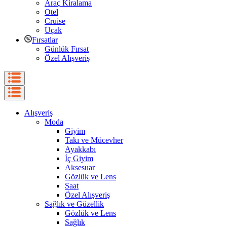
Araç Kiralama
Otel
Cruise
Uçak
Fırsatlar
Günlük Fırsat
Özel Alışveriş
Alışveriş
Moda
Giyim
Takı ve Mücevher
Ayakkabı
İç Giyim
Aksesuar
Gözlük ve Lens
Saat
Özel Alışveriş
Sağlık ve Güzellik
Gözlük ve Lens
Sağlık