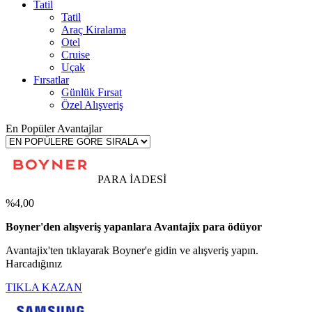
Tatil
Tatil
Araç Kiralama
Otel
Cruise
Uçak
Fırsatlar
Günlük Fırsat
Özel Alışveriş
En Popüler Avantajlar
PARA İADESİ
%4,00
Boyner'den alışveriş yapanlara Avantajix para ödüyor
Avantajix'ten tıklayarak Boyner'e gidin ve alışveriş yapın.
Harcadığınız
TIKLA KAZAN