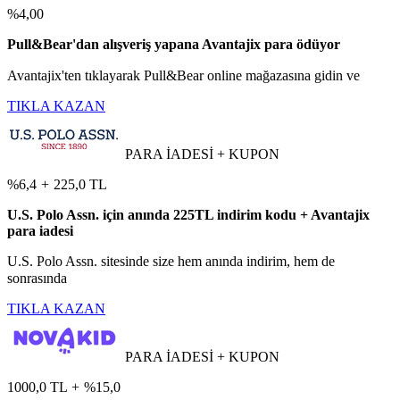
%4,00
Pull&Bear'dan alışveriş yapana Avantajix para ödüyor
Avantajix'ten tıklayarak Pull&Bear online mağazasına gidin ve
TIKLA KAZAN
PARA İADESİ + KUPON
%6,4
+
225,0 TL
U.S. Polo Assn. için anında 225TL indirim kodu + Avantajix
para iadesi
U.S. Polo Assn. sitesinde size hem anında indirim, hem de
sonrasında
TIKLA KAZAN
PARA İADESİ + KUPON
1000,0 TL
+
%15,0