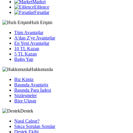
Market
Eğlence
Fırsatlar
Hızlı Erişim
Tüm Avantajlar
A'dan Z'ye Avantajlar
En Yeni Avantajlar
10 TL Kazan
5 TL Kazan
Bağış Yap
Hakkımızda
Biz Kimiz
Basında Avantajix
Basında Para İadesi
Sözleşmeler
Bize Ulaşın
Destek
Nasıl Çalışır?
Sıkça Sorulan Sorular
Destek Ekibi