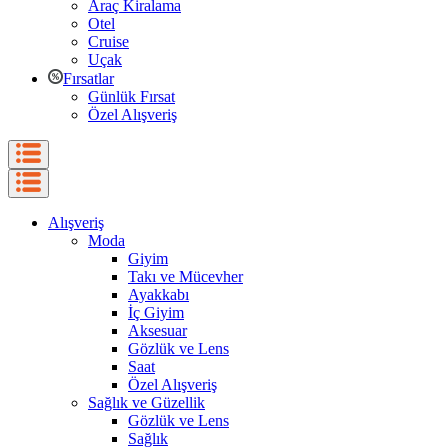
Araç Kiralama
Otel
Cruise
Uçak
Fırsatlar
Günlük Fırsat
Özel Alışveriş
Alışveriş
Moda
Giyim
Takı ve Mücevher
Ayakkabı
İç Giyim
Aksesuar
Gözlük ve Lens
Saat
Özel Alışveriş
Sağlık ve Güzellik
Gözlük ve Lens
Sağlık