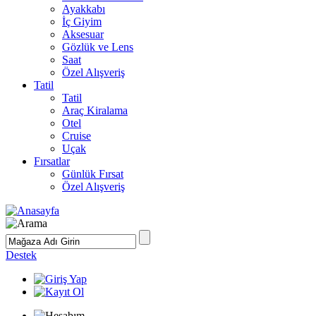
Ayakkabı
İç Giyim
Aksesuar
Gözlük ve Lens
Saat
Özel Alışveriş
Tatil
Tatil
Araç Kiralama
Otel
Cruise
Uçak
Fırsatlar
Günlük Fırsat
Özel Alışveriş
Destek