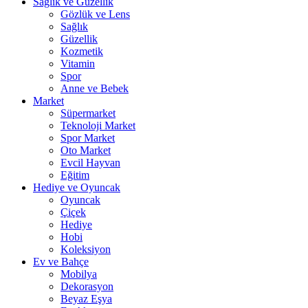
Sağlık ve Güzellik
Gözlük ve Lens
Sağlık
Güzellik
Kozmetik
Vitamin
Spor
Anne ve Bebek
Market
Süpermarket
Teknoloji Market
Spor Market
Oto Market
Evcil Hayvan
Eğitim
Hediye ve Oyuncak
Oyuncak
Çiçek
Hediye
Hobi
Koleksiyon
Ev ve Bahçe
Mobilya
Dekorasyon
Beyaz Eşya