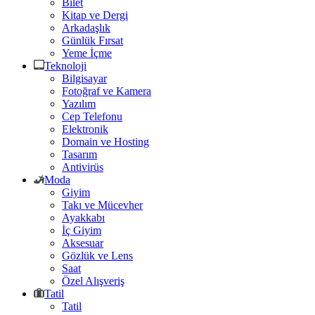
Bilet
Kitap ve Dergi
Arkadaşlık
Günlük Fırsat
Yeme İçme
Teknoloji
Bilgisayar
Fotoğraf ve Kamera
Yazılım
Cep Telefonu
Elektronik
Domain ve Hosting
Tasarım
Antivirüs
Moda
Giyim
Takı ve Mücevher
Ayakkabı
İç Giyim
Aksesuar
Gözlük ve Lens
Saat
Özel Alışveriş
Tatil
Tatil