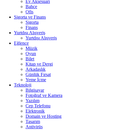
Ev Aksesuarı
Bahçe
Ofis
Sigorta ve Finans
Sigorta
Finans
Yurtdışı Alışveriş
Yurtdışı Alışveriş
Eğlence
Müzik
Oyun
Bilet
Kitap ve Dergi
Arkadaşlık
Günlük Fırsat
Yeme İçme
Teknoloji
Bilgisayar
Fotoğraf ve Kamera
Yazılım
Cep Telefonu
Elektronik
Domain ve Hosting
Tasarım
Antivirüs