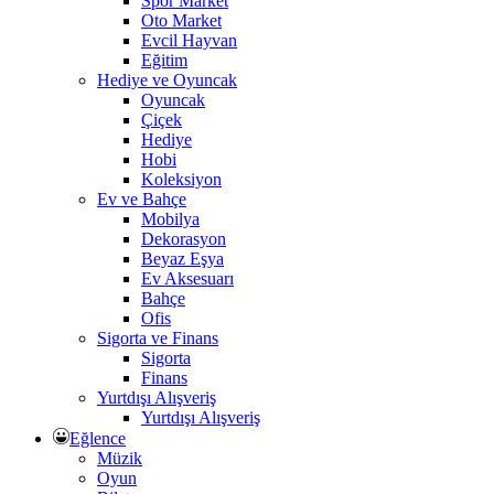
Spor Market
Oto Market
Evcil Hayvan
Eğitim
Hediye ve Oyuncak
Oyuncak
Çiçek
Hediye
Hobi
Koleksiyon
Ev ve Bahçe
Mobilya
Dekorasyon
Beyaz Eşya
Ev Aksesuarı
Bahçe
Ofis
Sigorta ve Finans
Sigorta
Finans
Yurtdışı Alışveriş
Yurtdışı Alışveriş
Eğlence
Müzik
Oyun