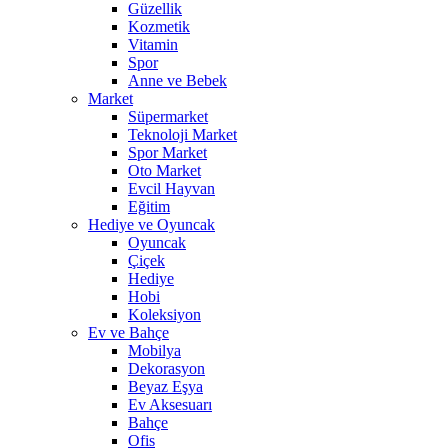
Güzellik
Kozmetik
Vitamin
Spor
Anne ve Bebek
Market
Süpermarket
Teknoloji Market
Spor Market
Oto Market
Evcil Hayvan
Eğitim
Hediye ve Oyuncak
Oyuncak
Çiçek
Hediye
Hobi
Koleksiyon
Ev ve Bahçe
Mobilya
Dekorasyon
Beyaz Eşya
Ev Aksesuarı
Bahçe
Ofis