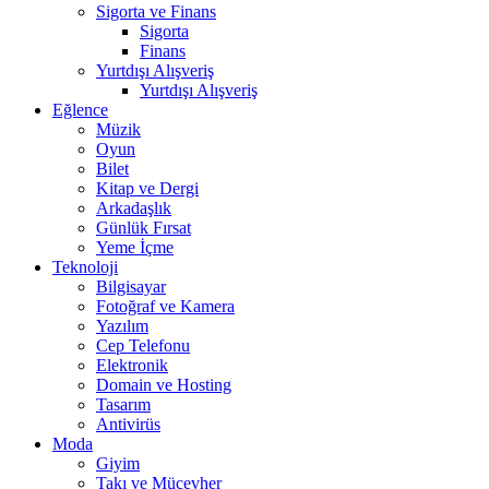
Sigorta ve Finans
Sigorta
Finans
Yurtdışı Alışveriş
Yurtdışı Alışveriş
Eğlence
Müzik
Oyun
Bilet
Kitap ve Dergi
Arkadaşlık
Günlük Fırsat
Yeme İçme
Teknoloji
Bilgisayar
Fotoğraf ve Kamera
Yazılım
Cep Telefonu
Elektronik
Domain ve Hosting
Tasarım
Antivirüs
Moda
Giyim
Takı ve Mücevher