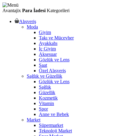
Avantajix
Para İadesi
Kategorileri
Alışveriş
Moda
Giyim
Takı ve Mücevher
Ayakkabı
İç Giyim
Aksesuar
Gözlük ve Lens
Saat
Özel Alışveriş
Sağlık ve Güzellik
Gözlük ve Lens
Sağlık
Güzellik
Kozmetik
Vitamin
Spor
Anne ve Bebek
Market
Süpermarket
Teknoloji Market