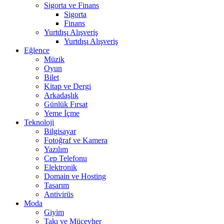
Sigorta ve Finans
Sigorta
Finans
Yurtdışı Alışveriş
Yurtdışı Alışveriş
Eğlence
Müzik
Oyun
Bilet
Kitap ve Dergi
Arkadaşlık
Günlük Fırsat
Yeme İçme
Teknoloji
Bilgisayar
Fotoğraf ve Kamera
Yazılım
Cep Telefonu
Elektronik
Domain ve Hosting
Tasarım
Antivirüs
Moda
Giyim
Takı ve Mücevher