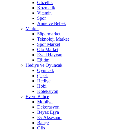
Güzellik
Kozmetik
Vitamin
Spor
Anne ve Bebek
Market
Süpermarket
Teknoloji Market
Spor Market
Oto Market
Evcil Hayvan
Eğitim
Hediye ve Oyuncak
Oyuncak
Çiçek
Hediye
Hobi
Koleksiyon
Ev ve Bahçe
Mobilya
Dekorasyon
Beyaz Eşya
Ev Aksesuarı
Bahçe
Ofis