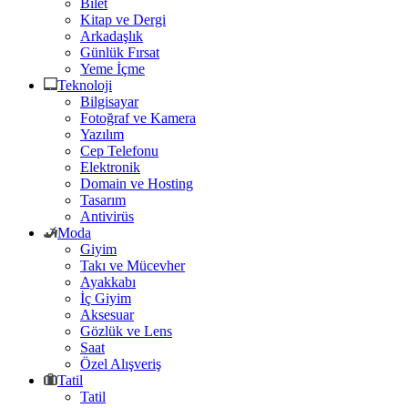
Bilet
Kitap ve Dergi
Arkadaşlık
Günlük Fırsat
Yeme İçme
Teknoloji
Bilgisayar
Fotoğraf ve Kamera
Yazılım
Cep Telefonu
Elektronik
Domain ve Hosting
Tasarım
Antivirüs
Moda
Giyim
Takı ve Mücevher
Ayakkabı
İç Giyim
Aksesuar
Gözlük ve Lens
Saat
Özel Alışveriş
Tatil
Tatil