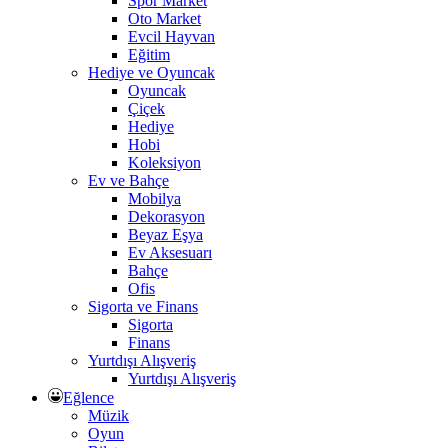
Spor Market
Oto Market
Evcil Hayvan
Eğitim
Hediye ve Oyuncak
Oyuncak
Çiçek
Hediye
Hobi
Koleksiyon
Ev ve Bahçe
Mobilya
Dekorasyon
Beyaz Eşya
Ev Aksesuarı
Bahçe
Ofis
Sigorta ve Finans
Sigorta
Finans
Yurtdışı Alışveriş
Yurtdışı Alışveriş
Eğlence
Müzik
Oyun