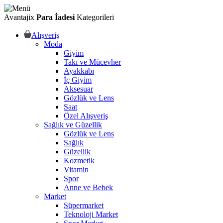
Avantajix
Para İadesi
Kategorileri
Alışveriş
Moda
Giyim
Takı ve Mücevher
Ayakkabı
İç Giyim
Aksesuar
Gözlük ve Lens
Saat
Özel Alışveriş
Sağlık ve Güzellik
Gözlük ve Lens
Sağlık
Güzellik
Kozmetik
Vitamin
Spor
Anne ve Bebek
Market
Süpermarket
Teknoloji Market