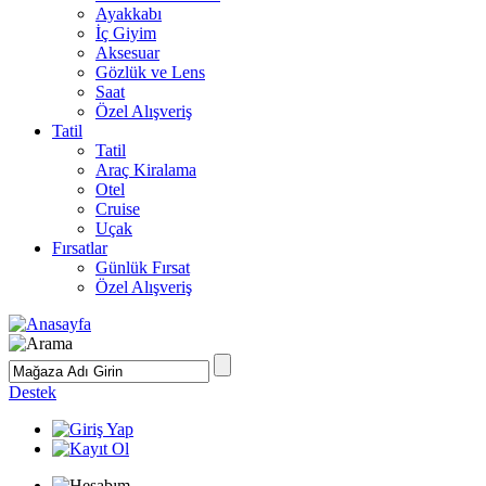
Ayakkabı
İç Giyim
Aksesuar
Gözlük ve Lens
Saat
Özel Alışveriş
Tatil
Tatil
Araç Kiralama
Otel
Cruise
Uçak
Fırsatlar
Günlük Fırsat
Özel Alışveriş
Destek