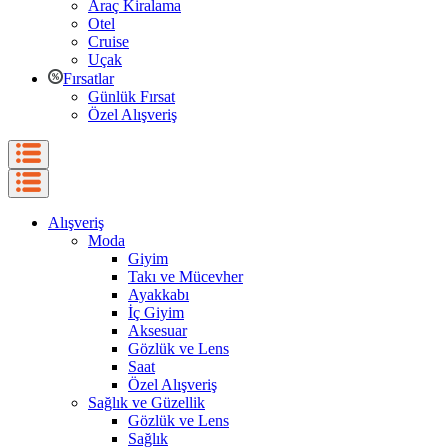
Araç Kiralama
Otel
Cruise
Uçak
Fırsatlar
Günlük Fırsat
Özel Alışveriş
Alışveriş
Moda
Giyim
Takı ve Mücevher
Ayakkabı
İç Giyim
Aksesuar
Gözlük ve Lens
Saat
Özel Alışveriş
Sağlık ve Güzellik
Gözlük ve Lens
Sağlık