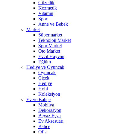
Güzellik
Kozmetik
Vitamin
Spor
Anne ve Bebek
Market
Süpermarket
Teknoloji Market
Spor Market
Oto Market
Evcil Hayvan
Eğitim
Hediye ve Oyuncak
Oyuncak
Çiçek
Hediye
Hobi
Koleksiyon
Ev ve Bahçe
Mobilya
Dekorasyon
Beyaz Eşya
Ev Aksesuarı
Bahçe
Ofis