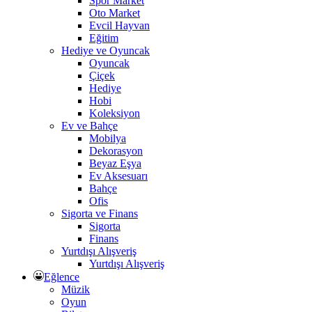
Spor Market
Oto Market
Evcil Hayvan
Eğitim
Hediye ve Oyuncak
Oyuncak
Çiçek
Hediye
Hobi
Koleksiyon
Ev ve Bahçe
Mobilya
Dekorasyon
Beyaz Eşya
Ev Aksesuarı
Bahçe
Ofis
Sigorta ve Finans
Sigorta
Finans
Yurtdışı Alışveriş
Yurtdışı Alışveriş
Eğlence
Müzik
Oyun