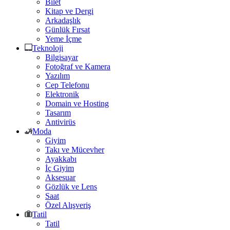
Bilet
Kitap ve Dergi
Arkadaşlık
Günlük Fırsat
Yeme İçme
Teknoloji
Bilgisayar
Fotoğraf ve Kamera
Yazılım
Cep Telefonu
Elektronik
Domain ve Hosting
Tasarım
Antivirüs
Moda
Giyim
Takı ve Mücevher
Ayakkabı
İç Giyim
Aksesuar
Gözlük ve Lens
Saat
Özel Alışveriş
Tatil
Tatil