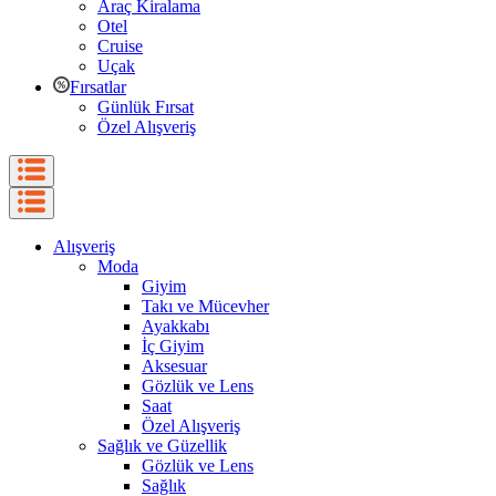
Araç Kiralama
Otel
Cruise
Uçak
Fırsatlar
Günlük Fırsat
Özel Alışveriş
Alışveriş
Moda
Giyim
Takı ve Mücevher
Ayakkabı
İç Giyim
Aksesuar
Gözlük ve Lens
Saat
Özel Alışveriş
Sağlık ve Güzellik
Gözlük ve Lens
Sağlık