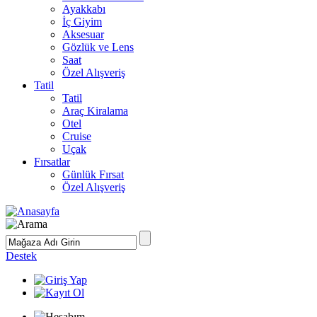
Ayakkabı
İç Giyim
Aksesuar
Gözlük ve Lens
Saat
Özel Alışveriş
Tatil
Tatil
Araç Kiralama
Otel
Cruise
Uçak
Fırsatlar
Günlük Fırsat
Özel Alışveriş
Destek