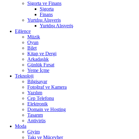
Sigorta ve Finans
Sigorta
Finans
Yurtdışı Alışveriş
Yurtdışı Alışveriş
Eğlence
Müzik
Oyun
Bilet
Kitap ve Dergi
Arkadaşlık
Günlük Fırsat
Yeme İçme
Teknoloji
Bilgisayar
Fotoğraf ve Kamera
Yazılım
Cep Telefonu
Elektronik
Domain ve Hosting
Tasarım
Antivirüs
Moda
Giyim
Takı ve Mücevher