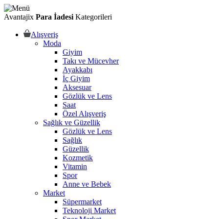
Avantajix
Para İadesi
Kategorileri
Alışveriş
Moda
Giyim
Takı ve Mücevher
Ayakkabı
İç Giyim
Aksesuar
Gözlük ve Lens
Saat
Özel Alışveriş
Sağlık ve Güzellik
Gözlük ve Lens
Sağlık
Güzellik
Kozmetik
Vitamin
Spor
Anne ve Bebek
Market
Süpermarket
Teknoloji Market