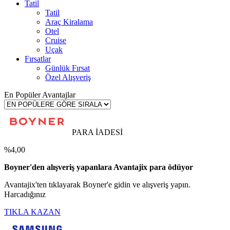
Tatil
Tatil
Araç Kiralama
Otel
Cruise
Uçak
Fırsatlar
Günlük Fırsat
Özel Alışveriş
En Popüler Avantajlar
PARA İADESİ
%4,00
Boyner'den alışveriş yapanlara Avantajix para ödüyor
Avantajix'ten tıklayarak Boyner'e gidin ve alışveriş yapın.
Harcadığınız
TIKLA KAZAN