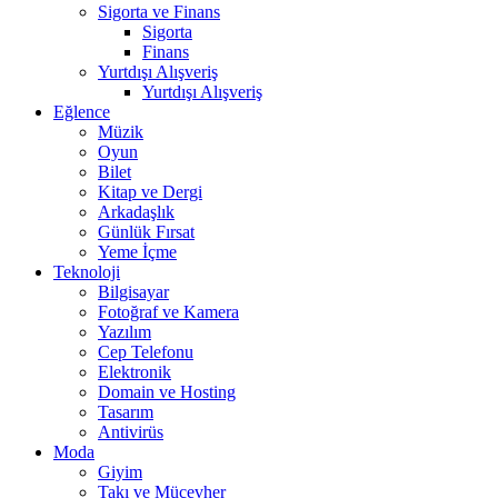
Sigorta ve Finans
Sigorta
Finans
Yurtdışı Alışveriş
Yurtdışı Alışveriş
Eğlence
Müzik
Oyun
Bilet
Kitap ve Dergi
Arkadaşlık
Günlük Fırsat
Yeme İçme
Teknoloji
Bilgisayar
Fotoğraf ve Kamera
Yazılım
Cep Telefonu
Elektronik
Domain ve Hosting
Tasarım
Antivirüs
Moda
Giyim
Takı ve Mücevher