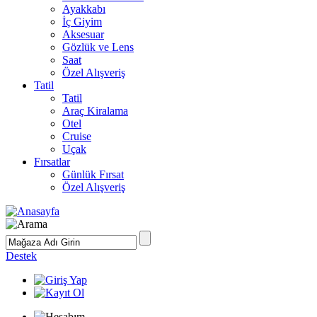
Ayakkabı
İç Giyim
Aksesuar
Gözlük ve Lens
Saat
Özel Alışveriş
Tatil
Tatil
Araç Kiralama
Otel
Cruise
Uçak
Fırsatlar
Günlük Fırsat
Özel Alışveriş
Destek