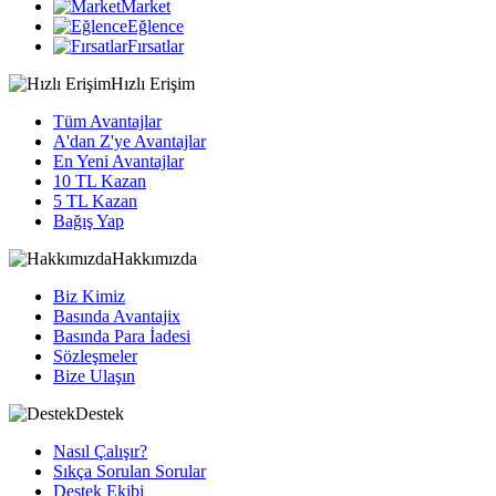
Market
Eğlence
Fırsatlar
Hızlı Erişim
Tüm Avantajlar
A'dan Z'ye Avantajlar
En Yeni Avantajlar
10 TL Kazan
5 TL Kazan
Bağış Yap
Hakkımızda
Biz Kimiz
Basında Avantajix
Basında Para İadesi
Sözleşmeler
Bize Ulaşın
Destek
Nasıl Çalışır?
Sıkça Sorulan Sorular
Destek Ekibi