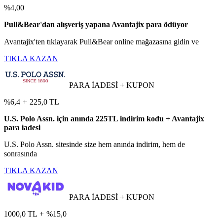
%4,00
Pull&Bear'dan alışveriş yapana Avantajix para ödüyor
Avantajix'ten tıklayarak Pull&Bear online mağazasına gidin ve
TIKLA KAZAN
PARA İADESİ + KUPON
%6,4
+
225,0 TL
U.S. Polo Assn. için anında 225TL indirim kodu + Avantajix
para iadesi
U.S. Polo Assn. sitesinde size hem anında indirim, hem de
sonrasında
TIKLA KAZAN
PARA İADESİ + KUPON
1000,0 TL
+
%15,0