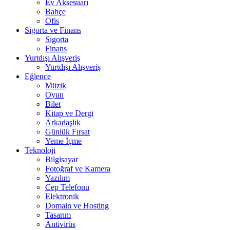
Ev Aksesuarı
Bahçe
Ofis
Sigorta ve Finans
Sigorta
Finans
Yurtdışı Alışveriş
Yurtdışı Alışveriş
Eğlence
Müzik
Oyun
Bilet
Kitap ve Dergi
Arkadaşlık
Günlük Fırsat
Yeme İçme
Teknoloji
Bilgisayar
Fotoğraf ve Kamera
Yazılım
Cep Telefonu
Elektronik
Domain ve Hosting
Tasarım
Antivirüs