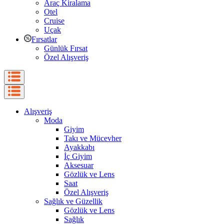
Araç Kiralama
Otel
Cruise
Uçak
Fırsatlar
Günlük Fırsat
Özel Alışveriş
Alışveriş
Moda
Giyim
Takı ve Mücevher
Ayakkabı
İç Giyim
Aksesuar
Gözlük ve Lens
Saat
Özel Alışveriş
Sağlık ve Güzellik
Gözlük ve Lens
Sağlık