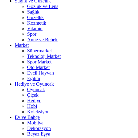
Sağlık ve Güzellik
Gözlük ve Lens
Sağlık
Güzellik
Kozmetik
Vitamin
Spor
Anne ve Bebek
Market
Süpermarket
Teknoloji Market
Spor Market
Oto Market
Evcil Hayvan
Eğitim
Hediye ve Oyuncak
Oyuncak
Çiçek
Hediye
Hobi
Koleksiyon
Ev ve Bahçe
Mobilya
Dekorasyon
Beyaz Eşya