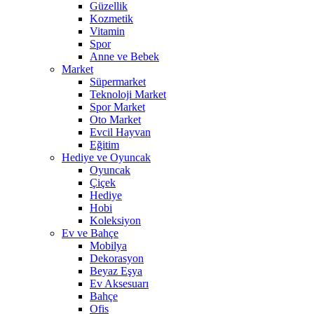
Güzellik
Kozmetik
Vitamin
Spor
Anne ve Bebek
Market
Süpermarket
Teknoloji Market
Spor Market
Oto Market
Evcil Hayvan
Eğitim
Hediye ve Oyuncak
Oyuncak
Çiçek
Hediye
Hobi
Koleksiyon
Ev ve Bahçe
Mobilya
Dekorasyon
Beyaz Eşya
Ev Aksesuarı
Bahçe
Ofis