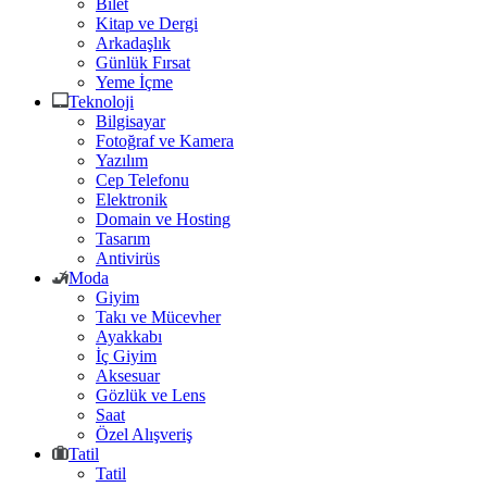
Bilet
Kitap ve Dergi
Arkadaşlık
Günlük Fırsat
Yeme İçme
Teknoloji
Bilgisayar
Fotoğraf ve Kamera
Yazılım
Cep Telefonu
Elektronik
Domain ve Hosting
Tasarım
Antivirüs
Moda
Giyim
Takı ve Mücevher
Ayakkabı
İç Giyim
Aksesuar
Gözlük ve Lens
Saat
Özel Alışveriş
Tatil
Tatil