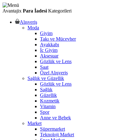
Avantajix
Para İadesi
Kategorileri
Alışveriş
Moda
Giyim
Takı ve Mücevher
Ayakkabı
İç Giyim
Aksesuar
Gözlük ve Lens
Saat
Özel Alışveriş
Sağlık ve Güzellik
Gözlük ve Lens
Sağlık
Güzellik
Kozmetik
Vitamin
Spor
Anne ve Bebek
Market
Süpermarket
Teknoloji Market