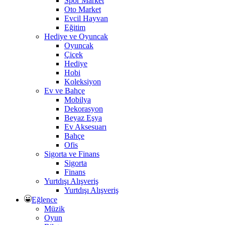
Spor Market
Oto Market
Evcil Hayvan
Eğitim
Hediye ve Oyuncak
Oyuncak
Çiçek
Hediye
Hobi
Koleksiyon
Ev ve Bahçe
Mobilya
Dekorasyon
Beyaz Eşya
Ev Aksesuarı
Bahçe
Ofis
Sigorta ve Finans
Sigorta
Finans
Yurtdışı Alışveriş
Yurtdışı Alışveriş
Eğlence
Müzik
Oyun