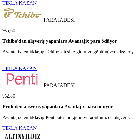
TIKLA KAZAN
PARA İADESİ
%5,60
Tchibo'dan alışveriş yapanlara Avantajix para ödüyor
Avantajix'ten tıklayıp Tchibo sitesine gidin ve gönlünüzce alışveriş
TIKLA KAZAN
PARA İADESİ
%2,80
Penti'den alışveriş yapanlara Avantajix para ödüyor
Avantajix'ten tıklayıp Penti sitesine gidin ve gönlünüzce alışveriş
TIKLA KAZAN