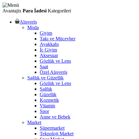
Avantajix
Para İadesi
Kategorileri
Alışveriş
Moda
Giyim
Takı ve Mücevher
Ayakkabı
İç Giyim
Aksesuar
Gözlük ve Lens
Saat
Özel Alışveriş
Sağlık ve Güzellik
Gözlük ve Lens
Sağlık
Güzellik
Kozmetik
Vitamin
Spor
Anne ve Bebek
Market
Süpermarket
Teknoloji Market