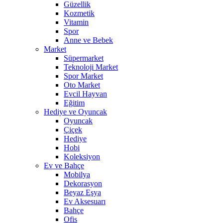
Güzellik
Kozmetik
Vitamin
Spor
Anne ve Bebek
Market
Süpermarket
Teknoloji Market
Spor Market
Oto Market
Evcil Hayvan
Eğitim
Hediye ve Oyuncak
Oyuncak
Çiçek
Hediye
Hobi
Koleksiyon
Ev ve Bahçe
Mobilya
Dekorasyon
Beyaz Eşya
Ev Aksesuarı
Bahçe
Ofis