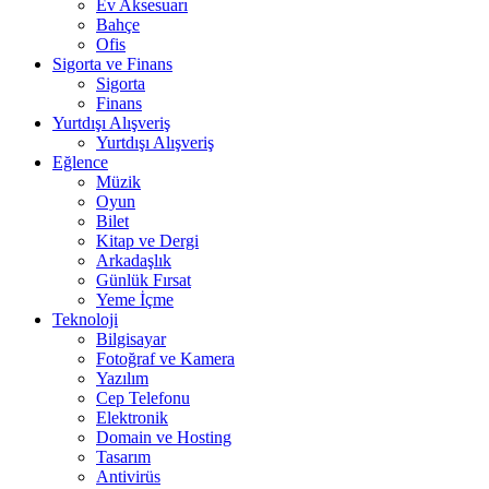
Ev Aksesuarı
Bahçe
Ofis
Sigorta ve Finans
Sigorta
Finans
Yurtdışı Alışveriş
Yurtdışı Alışveriş
Eğlence
Müzik
Oyun
Bilet
Kitap ve Dergi
Arkadaşlık
Günlük Fırsat
Yeme İçme
Teknoloji
Bilgisayar
Fotoğraf ve Kamera
Yazılım
Cep Telefonu
Elektronik
Domain ve Hosting
Tasarım
Antivirüs