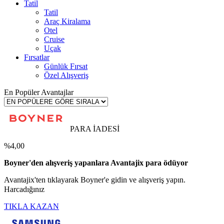
Tatil
Tatil
Araç Kiralama
Otel
Cruise
Uçak
Fırsatlar
Günlük Fırsat
Özel Alışveriş
En Popüler Avantajlar
PARA İADESİ
%4,00
Boyner'den alışveriş yapanlara Avantajix para ödüyor
Avantajix'ten tıklayarak Boyner'e gidin ve alışveriş yapın.
Harcadığınız
TIKLA KAZAN