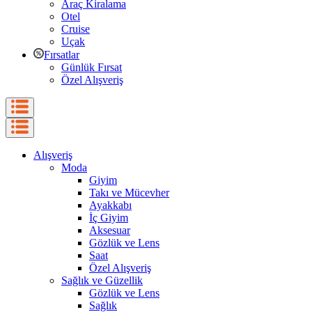
Araç Kiralama
Otel
Cruise
Uçak
Fırsatlar
Günlük Fırsat
Özel Alışveriş
Alışveriş
Moda
Giyim
Takı ve Mücevher
Ayakkabı
İç Giyim
Aksesuar
Gözlük ve Lens
Saat
Özel Alışveriş
Sağlık ve Güzellik
Gözlük ve Lens
Sağlık