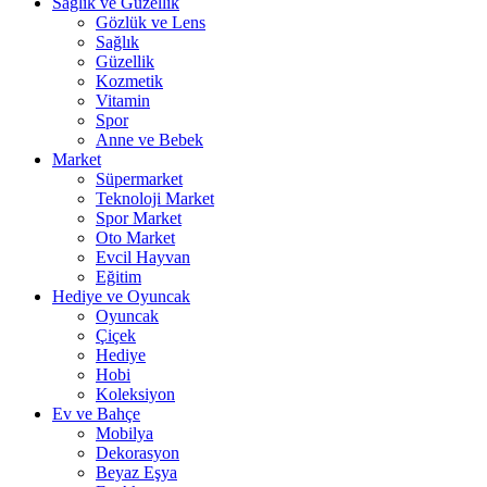
Sağlık ve Güzellik
Gözlük ve Lens
Sağlık
Güzellik
Kozmetik
Vitamin
Spor
Anne ve Bebek
Market
Süpermarket
Teknoloji Market
Spor Market
Oto Market
Evcil Hayvan
Eğitim
Hediye ve Oyuncak
Oyuncak
Çiçek
Hediye
Hobi
Koleksiyon
Ev ve Bahçe
Mobilya
Dekorasyon
Beyaz Eşya