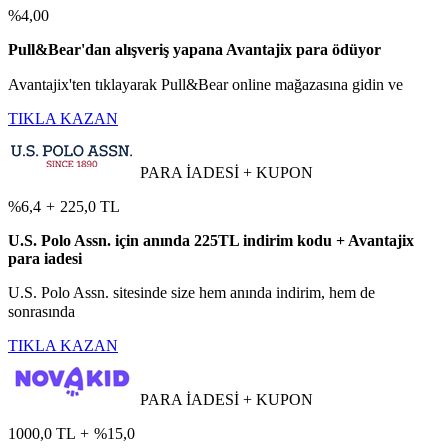
%4,00
Pull&Bear'dan alışveriş yapana Avantajix para ödüyor
Avantajix'ten tıklayarak Pull&Bear online mağazasına gidin ve
TIKLA KAZAN
PARA İADESİ + KUPON
%6,4
+
225,0 TL
U.S. Polo Assn. için anında 225TL indirim kodu + Avantajix
para iadesi
U.S. Polo Assn. sitesinde size hem anında indirim, hem de
sonrasında
TIKLA KAZAN
PARA İADESİ + KUPON
1000,0 TL
+
%15,0