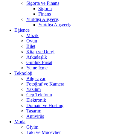
Sigorta ve Finans
Sigorta
Finans
Yurtdışı Alışveriş
Yurtdışı Alışveriş
Eğlence
Müzik
Oyun
Bilet
Kitap ve Dergi
Arkadaşlık
Günlük Fırsat
Yeme İçme
Teknoloji
Bilgisayar
Fotoğraf ve Kamera
Yazılım
Cep Telefonu
Elektronik
Domain ve Hosting
Tasarım
Antivirüs
Moda
Giyim
Takı ve Mücevher