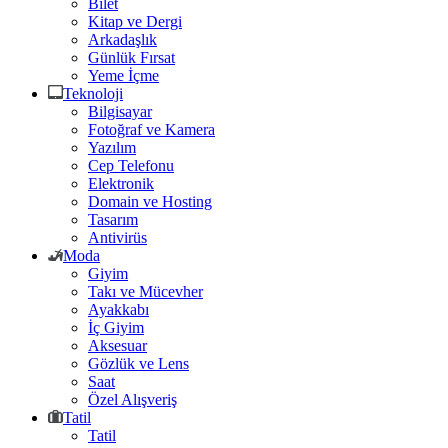
Bilet
Kitap ve Dergi
Arkadaşlık
Günlük Fırsat
Yeme İçme
Teknoloji
Bilgisayar
Fotoğraf ve Kamera
Yazılım
Cep Telefonu
Elektronik
Domain ve Hosting
Tasarım
Antivirüs
Moda
Giyim
Takı ve Mücevher
Ayakkabı
İç Giyim
Aksesuar
Gözlük ve Lens
Saat
Özel Alışveriş
Tatil
Tatil