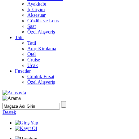
Ayakkabı
İç Giyim
Aksesuar
Gözlük ve Lens
Saat
Özel Alışveriş
Tatil
Tatil
Araç Kiralama
Otel
Cruise
Uçak
Fırsatlar
Günlük Fırsat
Özel Alışveriş
Destek