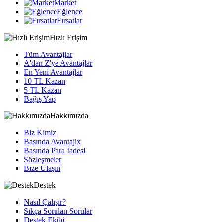
Market
Eğlence
Fırsatlar
Hızlı Erişim
Tüm Avantajlar
A'dan Z'ye Avantajlar
En Yeni Avantajlar
10 TL Kazan
5 TL Kazan
Bağış Yap
Hakkımızda
Biz Kimiz
Basında Avantajix
Basında Para İadesi
Sözleşmeler
Bize Ulaşın
Destek
Nasıl Çalışır?
Sıkça Sorulan Sorular
Destek Ekibi