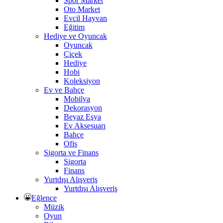
Spor Market
Oto Market
Evcil Hayvan
Eğitim
Hediye ve Oyuncak
Oyuncak
Çiçek
Hediye
Hobi
Koleksiyon
Ev ve Bahçe
Mobilya
Dekorasyon
Beyaz Eşya
Ev Aksesuarı
Bahçe
Ofis
Sigorta ve Finans
Sigorta
Finans
Yurtdışı Alışveriş
Yurtdışı Alışveriş
Eğlence
Müzik
Oyun