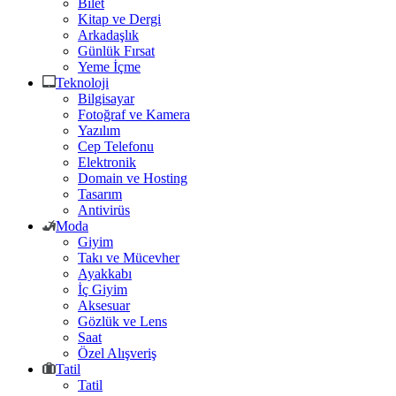
Bilet
Kitap ve Dergi
Arkadaşlık
Günlük Fırsat
Yeme İçme
Teknoloji
Bilgisayar
Fotoğraf ve Kamera
Yazılım
Cep Telefonu
Elektronik
Domain ve Hosting
Tasarım
Antivirüs
Moda
Giyim
Takı ve Mücevher
Ayakkabı
İç Giyim
Aksesuar
Gözlük ve Lens
Saat
Özel Alışveriş
Tatil
Tatil