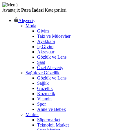
Avantajix
Para İadesi
Kategorileri
Alışveriş
Moda
Giyim
Takı ve Mücevher
Ayakkabı
İç Giyim
Aksesuar
Gözlük ve Lens
Saat
Özel Alışveriş
Sağlık ve Güzellik
Gözlük ve Lens
Sağlık
Güzellik
Kozmetik
Vitamin
Spor
Anne ve Bebek
Market
Süpermarket
Teknoloji Market