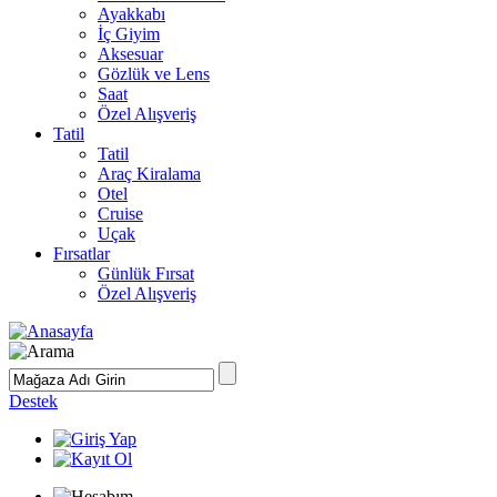
Ayakkabı
İç Giyim
Aksesuar
Gözlük ve Lens
Saat
Özel Alışveriş
Tatil
Tatil
Araç Kiralama
Otel
Cruise
Uçak
Fırsatlar
Günlük Fırsat
Özel Alışveriş
Destek