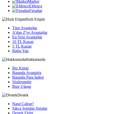
Market
Eğlence
Fırsatlar
Hızlı Erişim
Tüm Avantajlar
A'dan Z'ye Avantajlar
En Yeni Avantajlar
10 TL Kazan
5 TL Kazan
Bağış Yap
Hakkımızda
Biz Kimiz
Basında Avantajix
Basında Para İadesi
Sözleşmeler
Bize Ulaşın
Destek
Nasıl Çalışır?
Sıkça Sorulan Sorular
Destek Ekibi