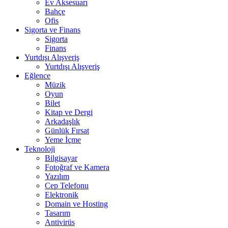
Ev Aksesuarı
Bahçe
Ofis
Sigorta ve Finans
Sigorta
Finans
Yurtdışı Alışveriş
Yurtdışı Alışveriş
Eğlence
Müzik
Oyun
Bilet
Kitap ve Dergi
Arkadaşlık
Günlük Fırsat
Yeme İçme
Teknoloji
Bilgisayar
Fotoğraf ve Kamera
Yazılım
Cep Telefonu
Elektronik
Domain ve Hosting
Tasarım
Antivirüs