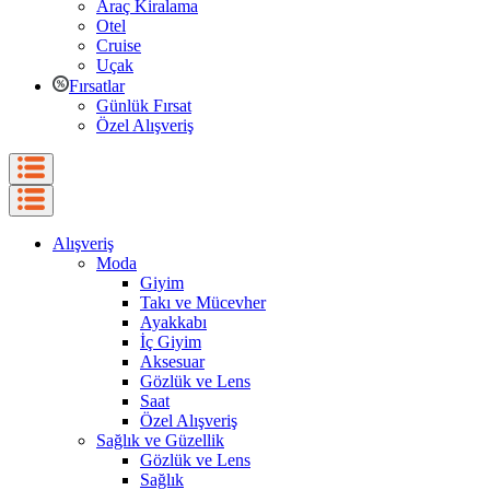
Araç Kiralama
Otel
Cruise
Uçak
Fırsatlar
Günlük Fırsat
Özel Alışveriş
Alışveriş
Moda
Giyim
Takı ve Mücevher
Ayakkabı
İç Giyim
Aksesuar
Gözlük ve Lens
Saat
Özel Alışveriş
Sağlık ve Güzellik
Gözlük ve Lens
Sağlık