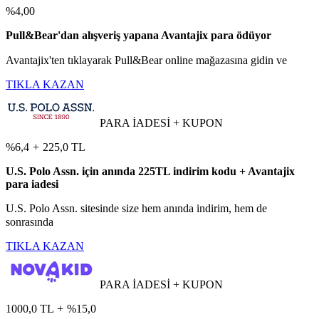
%4,00
Pull&Bear'dan alışveriş yapana Avantajix para ödüyor
Avantajix'ten tıklayarak Pull&Bear online mağazasına gidin ve
TIKLA KAZAN
PARA İADESİ + KUPON
%6,4
+
225,0 TL
U.S. Polo Assn. için anında 225TL indirim kodu + Avantajix
para iadesi
U.S. Polo Assn. sitesinde size hem anında indirim, hem de
sonrasında
TIKLA KAZAN
PARA İADESİ + KUPON
1000,0 TL
+
%15,0