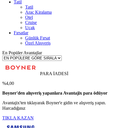
Tatil
Tatil
Araç Kiralama
Otel
Cruise
Uçak
Fırsatlar
Günlük Fırsat
Özel Alışveriş
En Popüler Avantajlar
PARA İADESİ
%4,00
Boyner'den alışveriş yapanlara Avantajix para ödüyor
Avantajix'ten tıklayarak Boyner'e gidin ve alışveriş yapın.
Harcadığınız
TIKLA KAZAN