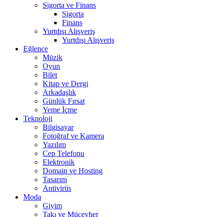
Sigorta ve Finans
Sigorta
Finans
Yurtdışı Alışveriş
Yurtdışı Alışveriş
Eğlence
Müzik
Oyun
Bilet
Kitap ve Dergi
Arkadaşlık
Günlük Fırsat
Yeme İçme
Teknoloji
Bilgisayar
Fotoğraf ve Kamera
Yazılım
Cep Telefonu
Elektronik
Domain ve Hosting
Tasarım
Antivirüs
Moda
Giyim
Takı ve Mücevher