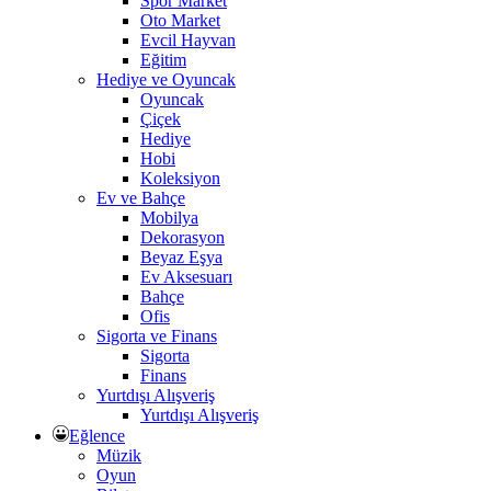
Spor Market
Oto Market
Evcil Hayvan
Eğitim
Hediye ve Oyuncak
Oyuncak
Çiçek
Hediye
Hobi
Koleksiyon
Ev ve Bahçe
Mobilya
Dekorasyon
Beyaz Eşya
Ev Aksesuarı
Bahçe
Ofis
Sigorta ve Finans
Sigorta
Finans
Yurtdışı Alışveriş
Yurtdışı Alışveriş
Eğlence
Müzik
Oyun