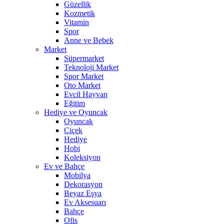
Güzellik
Kozmetik
Vitamin
Spor
Anne ve Bebek
Market
Süpermarket
Teknoloji Market
Spor Market
Oto Market
Evcil Hayvan
Eğitim
Hediye ve Oyuncak
Oyuncak
Çiçek
Hediye
Hobi
Koleksiyon
Ev ve Bahçe
Mobilya
Dekorasyon
Beyaz Eşya
Ev Aksesuarı
Bahçe
Ofis