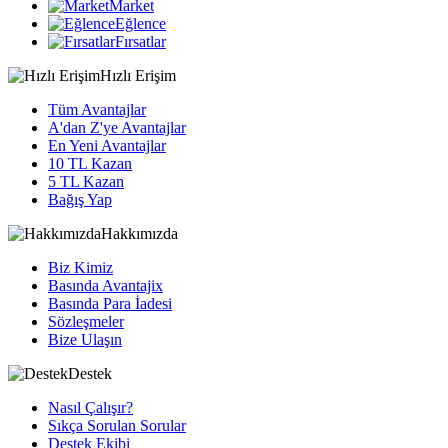
Market
Eğlence
Fırsatlar
Hızlı Erişim
Tüm Avantajlar
A'dan Z'ye Avantajlar
En Yeni Avantajlar
10 TL Kazan
5 TL Kazan
Bağış Yap
Hakkımızda
Biz Kimiz
Basında Avantajix
Basında Para İadesi
Sözleşmeler
Bize Ulaşın
Destek
Nasıl Çalışır?
Sıkça Sorulan Sorular
Destek Ekibi