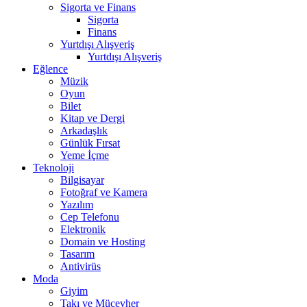
Sigorta ve Finans
Sigorta
Finans
Yurtdışı Alışveriş
Yurtdışı Alışveriş
Eğlence
Müzik
Oyun
Bilet
Kitap ve Dergi
Arkadaşlık
Günlük Fırsat
Yeme İçme
Teknoloji
Bilgisayar
Fotoğraf ve Kamera
Yazılım
Cep Telefonu
Elektronik
Domain ve Hosting
Tasarım
Antivirüs
Moda
Giyim
Takı ve Mücevher