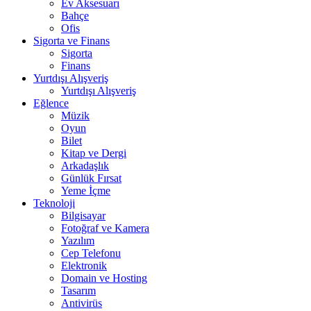
Ev Aksesuarı
Bahçe
Ofis
Sigorta ve Finans
Sigorta
Finans
Yurtdışı Alışveriş
Yurtdışı Alışveriş
Eğlence
Müzik
Oyun
Bilet
Kitap ve Dergi
Arkadaşlık
Günlük Fırsat
Yeme İçme
Teknoloji
Bilgisayar
Fotoğraf ve Kamera
Yazılım
Cep Telefonu
Elektronik
Domain ve Hosting
Tasarım
Antivirüs