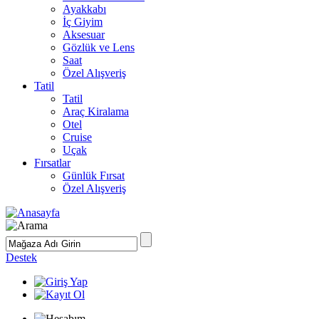
Ayakkabı
İç Giyim
Aksesuar
Gözlük ve Lens
Saat
Özel Alışveriş
Tatil
Tatil
Araç Kiralama
Otel
Cruise
Uçak
Fırsatlar
Günlük Fırsat
Özel Alışveriş
Destek