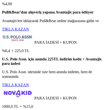
%4,00
Pull&Bear'dan alışveriş yapana Avantajix para ödüyor
Avantajix'ten tıklayarak Pull&Bear online mağazasına gidin ve
TIKLA KAZAN
PARA İADESİ + KUPON
%6,4
+
225,0 TL
U.S. Polo Assn. için anında 225TL indirim kodu + Avantajix
para iadesi
U.S. Polo Assn. sitesinde size hem anında indirim, hem de
sonrasında
TIKLA KAZAN
PARA İADESİ + KUPON
1000,0 TL
+
%15,0