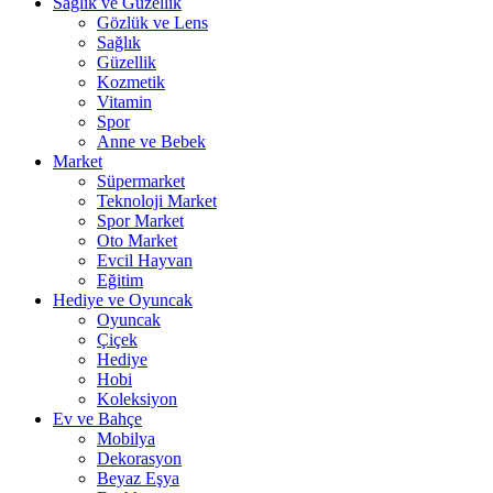
Sağlık ve Güzellik
Gözlük ve Lens
Sağlık
Güzellik
Kozmetik
Vitamin
Spor
Anne ve Bebek
Market
Süpermarket
Teknoloji Market
Spor Market
Oto Market
Evcil Hayvan
Eğitim
Hediye ve Oyuncak
Oyuncak
Çiçek
Hediye
Hobi
Koleksiyon
Ev ve Bahçe
Mobilya
Dekorasyon
Beyaz Eşya