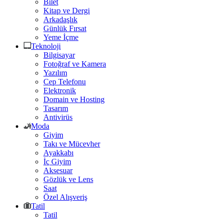
Bilet
Kitap ve Dergi
Arkadaşlık
Günlük Fırsat
Yeme İçme
Teknoloji
Bilgisayar
Fotoğraf ve Kamera
Yazılım
Cep Telefonu
Elektronik
Domain ve Hosting
Tasarım
Antivirüs
Moda
Giyim
Takı ve Mücevher
Ayakkabı
İç Giyim
Aksesuar
Gözlük ve Lens
Saat
Özel Alışveriş
Tatil
Tatil