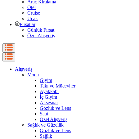
Araç Kiralama
Otel
Cruise
Uçak
Fırsatlar
Günlük Fırsat
Özel Alışveriş
Alışveriş
Moda
Giyim
Takı ve Mücevher
Ayakkabı
İç Giyim
Aksesuar
Gözlük ve Lens
Saat
Özel Alışveriş
Sağlık ve Güzellik
Gözlük ve Lens
Sağlık