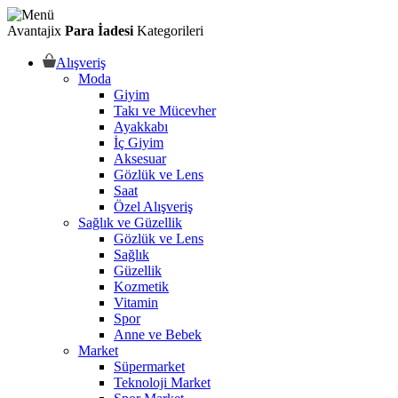
Avantajix
Para İadesi
Kategorileri
Alışveriş
Moda
Giyim
Takı ve Mücevher
Ayakkabı
İç Giyim
Aksesuar
Gözlük ve Lens
Saat
Özel Alışveriş
Sağlık ve Güzellik
Gözlük ve Lens
Sağlık
Güzellik
Kozmetik
Vitamin
Spor
Anne ve Bebek
Market
Süpermarket
Teknoloji Market