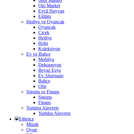
Spor Market
Oto Market
Evcil Hayvan
Eğitim
Hediye ve Oyuncak
Oyuncak
Çiçek
Hediye
Hobi
Koleksiyon
Ev ve Bahçe
Mobilya
Dekorasyon
Beyaz Eşya
Ev Aksesuarı
Bahçe
Ofis
Sigorta ve Finans
Sigorta
Finans
Yurtdışı Alışveriş
Yurtdışı Alışveriş
Eğlence
Müzik
Oyun