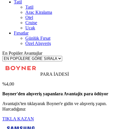
Tatil
Tatil
Araç Kiralama
Otel
Cruise
Uçak
Fırsatlar
Günlük Fırsat
Özel Alışveriş
En Popüler Avantajlar
PARA İADESİ
%4,00
Boyner'den alışveriş yapanlara Avantajix para ödüyor
Avantajix'ten tıklayarak Boyner'e gidin ve alışveriş yapın.
Harcadığınız
TIKLA KAZAN