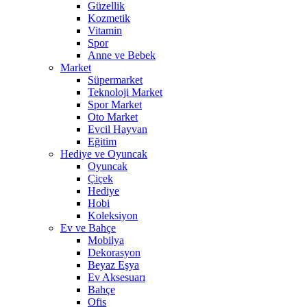
Güzellik
Kozmetik
Vitamin
Spor
Anne ve Bebek
Market
Süpermarket
Teknoloji Market
Spor Market
Oto Market
Evcil Hayvan
Eğitim
Hediye ve Oyuncak
Oyuncak
Çiçek
Hediye
Hobi
Koleksiyon
Ev ve Bahçe
Mobilya
Dekorasyon
Beyaz Eşya
Ev Aksesuarı
Bahçe
Ofis