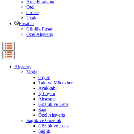
Araç Kiralama
Otel
Cruise
Uçak
Fırsatlar
Günlük Fırsat
Özel Alışveriş
Alışveriş
Moda
Giyim
Takı ve Mücevher
Ayakkabı
İç Giyim
Aksesuar
Gözlük ve Lens
Saat
Özel Alışveriş
Sağlık ve Güzellik
Gözlük ve Lens
Sağlık