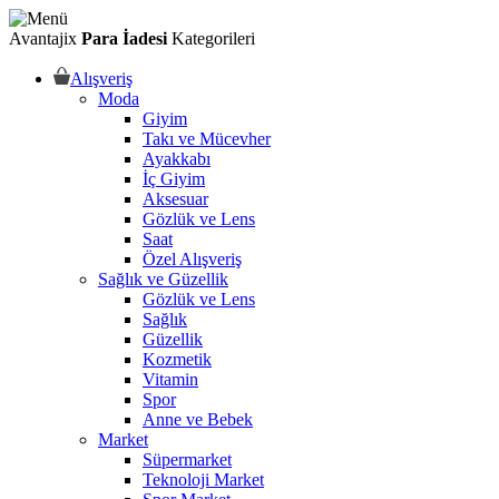
Avantajix
Para İadesi
Kategorileri
Alışveriş
Moda
Giyim
Takı ve Mücevher
Ayakkabı
İç Giyim
Aksesuar
Gözlük ve Lens
Saat
Özel Alışveriş
Sağlık ve Güzellik
Gözlük ve Lens
Sağlık
Güzellik
Kozmetik
Vitamin
Spor
Anne ve Bebek
Market
Süpermarket
Teknoloji Market