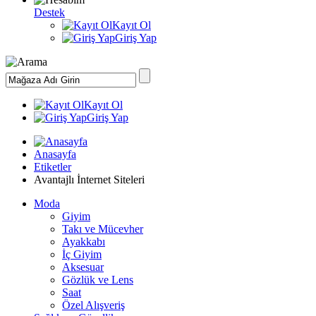
Destek
Kayıt Ol
Giriş Yap
Kayıt Ol
Giriş Yap
Anasayfa
Etiketler
Avantajlı İnternet Siteleri
Moda
Giyim
Takı ve Mücevher
Ayakkabı
İç Giyim
Aksesuar
Gözlük ve Lens
Saat
Özel Alışveriş