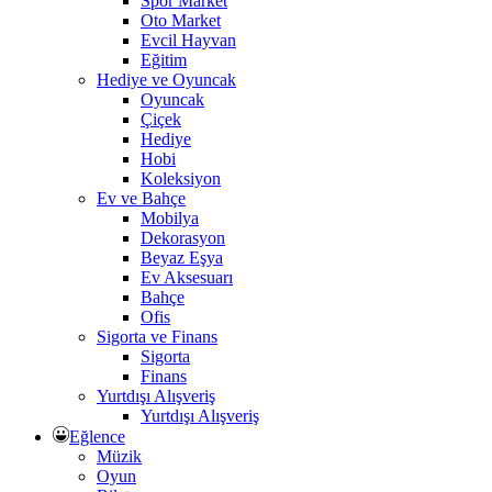
Spor Market
Oto Market
Evcil Hayvan
Eğitim
Hediye ve Oyuncak
Oyuncak
Çiçek
Hediye
Hobi
Koleksiyon
Ev ve Bahçe
Mobilya
Dekorasyon
Beyaz Eşya
Ev Aksesuarı
Bahçe
Ofis
Sigorta ve Finans
Sigorta
Finans
Yurtdışı Alışveriş
Yurtdışı Alışveriş
Eğlence
Müzik
Oyun