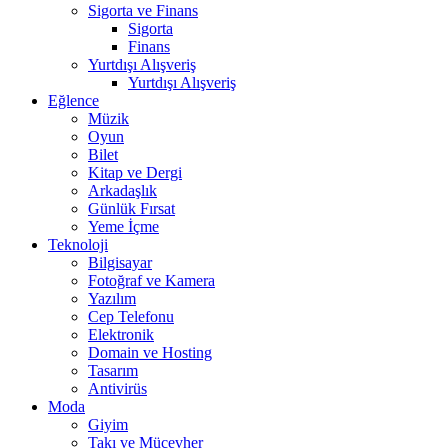
Sigorta ve Finans
Sigorta
Finans
Yurtdışı Alışveriş
Yurtdışı Alışveriş
Eğlence
Müzik
Oyun
Bilet
Kitap ve Dergi
Arkadaşlık
Günlük Fırsat
Yeme İçme
Teknoloji
Bilgisayar
Fotoğraf ve Kamera
Yazılım
Cep Telefonu
Elektronik
Domain ve Hosting
Tasarım
Antivirüs
Moda
Giyim
Takı ve Mücevher