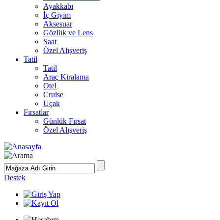
Ayakkabı
İç Giyim
Aksesuar
Gözlük ve Lens
Saat
Özel Alışveriş
Tatil
Tatil
Araç Kiralama
Otel
Cruise
Uçak
Fırsatlar
Günlük Fırsat
Özel Alışveriş
Destek