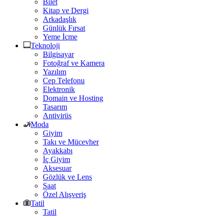
Bilet
Kitap ve Dergi
Arkadaşlık
Günlük Fırsat
Yeme İçme
Teknoloji
Bilgisayar
Fotoğraf ve Kamera
Yazılım
Cep Telefonu
Elektronik
Domain ve Hosting
Tasarım
Antivirüs
Moda
Giyim
Takı ve Mücevher
Ayakkabı
İç Giyim
Aksesuar
Gözlük ve Lens
Saat
Özel Alışveriş
Tatil
Tatil