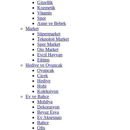
Güzellik
Kozmetik
Vitamin
Spor
Anne ve Bebek
Market
Süpermarket
Teknoloji Market
Spor Market
Oto Market
Evcil Hayvan
Eğitim
Hediye ve Oyuncak
Oyuncak
Çiçek
Hediye
Hobi
Koleksiyon
Ev ve Bahçe
Mobilya
Dekorasyon
Beyaz Eşya
Ev Aksesuarı
Bahçe
Ofis