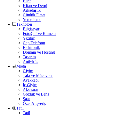
Bilet
Kitap ve Dergi
Arkadaşlık
Günlük Fırsat
Yeme İçme
Teknoloji
Bilgisayar
Fotoğraf ve Kamera
Yazılım
Cep Telefonu
Elektronik
Domain ve Hosting
Tasarım
Antivirüs
Moda
Giyim
Takı ve Mücevher
Ayakkabı
İç Giyim
Aksesuar
Gözlük ve Lens
Saat
Özel Alışveriş
Tatil
Tatil