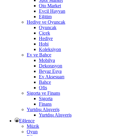
Spor Market
Oto Market
Evcil Hayvan
Eğitim
Hediye ve Oyuncak
Oyuncak
Çiçek
Hediye
Hobi
Koleksiyon
Ev ve Bahçe
Mobilya
Dekorasyon
Beyaz Eşya
Ev Aksesuarı
Bahçe
Ofis
Sigorta ve Finans
Sigorta
Finans
Yurtdışı Alışveriş
Yurtdışı Alışveriş
Eğlence
Müzik
Oyun