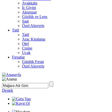
Ayakkabı
İç Giyim
Aksesuar
Gözlük ve Lens
Saat
Özel Alışveriş
Tatil
Tatil
Araç Kiralama
Otel
Cruise
Uçak
Fırsatlar
Günlük Fırsat
Özel Alışveriş
Destek