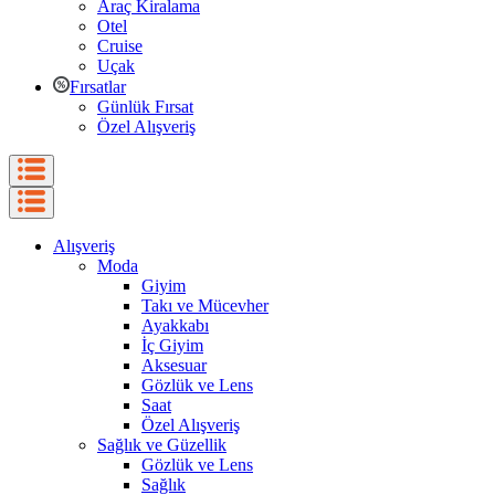
Araç Kiralama
Otel
Cruise
Uçak
Fırsatlar
Günlük Fırsat
Özel Alışveriş
Alışveriş
Moda
Giyim
Takı ve Mücevher
Ayakkabı
İç Giyim
Aksesuar
Gözlük ve Lens
Saat
Özel Alışveriş
Sağlık ve Güzellik
Gözlük ve Lens
Sağlık