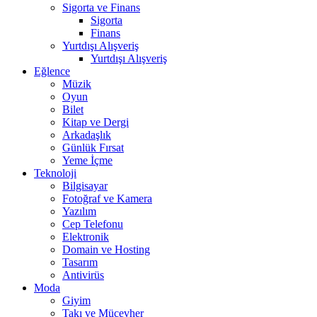
Sigorta ve Finans
Sigorta
Finans
Yurtdışı Alışveriş
Yurtdışı Alışveriş
Eğlence
Müzik
Oyun
Bilet
Kitap ve Dergi
Arkadaşlık
Günlük Fırsat
Yeme İçme
Teknoloji
Bilgisayar
Fotoğraf ve Kamera
Yazılım
Cep Telefonu
Elektronik
Domain ve Hosting
Tasarım
Antivirüs
Moda
Giyim
Takı ve Mücevher