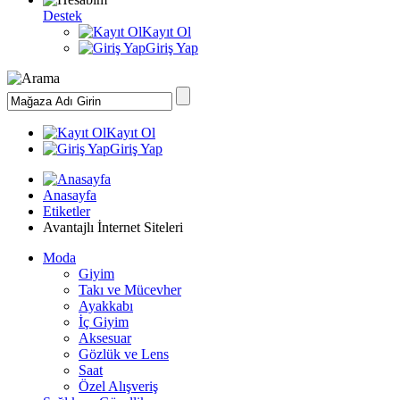
Destek
Kayıt Ol
Giriş Yap
Kayıt Ol
Giriş Yap
Anasayfa
Etiketler
Avantajlı İnternet Siteleri
Moda
Giyim
Takı ve Mücevher
Ayakkabı
İç Giyim
Aksesuar
Gözlük ve Lens
Saat
Özel Alışveriş