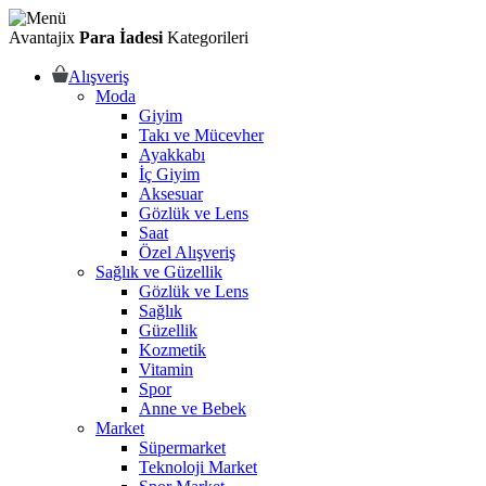
Avantajix
Para İadesi
Kategorileri
Alışveriş
Moda
Giyim
Takı ve Mücevher
Ayakkabı
İç Giyim
Aksesuar
Gözlük ve Lens
Saat
Özel Alışveriş
Sağlık ve Güzellik
Gözlük ve Lens
Sağlık
Güzellik
Kozmetik
Vitamin
Spor
Anne ve Bebek
Market
Süpermarket
Teknoloji Market