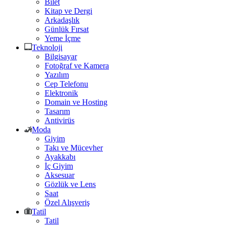
Bilet
Kitap ve Dergi
Arkadaşlık
Günlük Fırsat
Yeme İçme
Teknoloji
Bilgisayar
Fotoğraf ve Kamera
Yazılım
Cep Telefonu
Elektronik
Domain ve Hosting
Tasarım
Antivirüs
Moda
Giyim
Takı ve Mücevher
Ayakkabı
İç Giyim
Aksesuar
Gözlük ve Lens
Saat
Özel Alışveriş
Tatil
Tatil