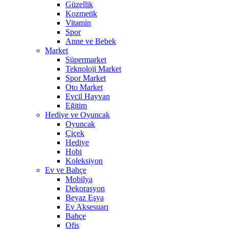
Güzellik
Kozmetik
Vitamin
Spor
Anne ve Bebek
Market
Süpermarket
Teknoloji Market
Spor Market
Oto Market
Evcil Hayvan
Eğitim
Hediye ve Oyuncak
Oyuncak
Çiçek
Hediye
Hobi
Koleksiyon
Ev ve Bahçe
Mobilya
Dekorasyon
Beyaz Eşya
Ev Aksesuarı
Bahçe
Ofis