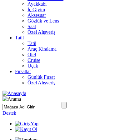
Ayakkabı
İç Giyim
Aksesuar
Gözlük ve Lens
Saat
Özel Alışveriş
Tatil
Tatil
Araç Kiralama
Otel
Cruise
Uçak
Fırsatlar
Günlük Fırsat
Özel Alışveriş
Destek