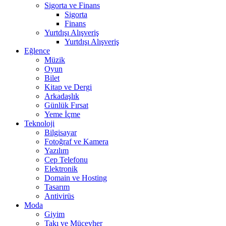
Sigorta ve Finans
Sigorta
Finans
Yurtdışı Alışveriş
Yurtdışı Alışveriş
Eğlence
Müzik
Oyun
Bilet
Kitap ve Dergi
Arkadaşlık
Günlük Fırsat
Yeme İçme
Teknoloji
Bilgisayar
Fotoğraf ve Kamera
Yazılım
Cep Telefonu
Elektronik
Domain ve Hosting
Tasarım
Antivirüs
Moda
Giyim
Takı ve Mücevher