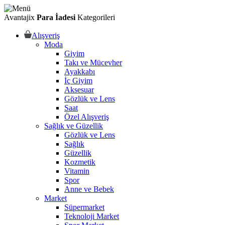
Avantajix
Para İadesi
Kategorileri
Alışveriş
Moda
Giyim
Takı ve Mücevher
Ayakkabı
İç Giyim
Aksesuar
Gözlük ve Lens
Saat
Özel Alışveriş
Sağlık ve Güzellik
Gözlük ve Lens
Sağlık
Güzellik
Kozmetik
Vitamin
Spor
Anne ve Bebek
Market
Süpermarket
Teknoloji Market