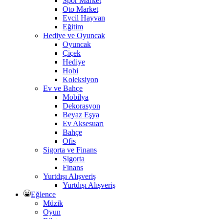
Spor Market
Oto Market
Evcil Hayvan
Eğitim
Hediye ve Oyuncak
Oyuncak
Çiçek
Hediye
Hobi
Koleksiyon
Ev ve Bahçe
Mobilya
Dekorasyon
Beyaz Eşya
Ev Aksesuarı
Bahçe
Ofis
Sigorta ve Finans
Sigorta
Finans
Yurtdışı Alışveriş
Yurtdışı Alışveriş
Eğlence
Müzik
Oyun