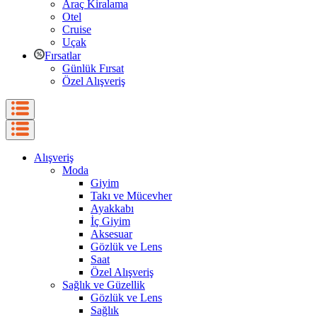
Araç Kiralama
Otel
Cruise
Uçak
Fırsatlar
Günlük Fırsat
Özel Alışveriş
Alışveriş
Moda
Giyim
Takı ve Mücevher
Ayakkabı
İç Giyim
Aksesuar
Gözlük ve Lens
Saat
Özel Alışveriş
Sağlık ve Güzellik
Gözlük ve Lens
Sağlık