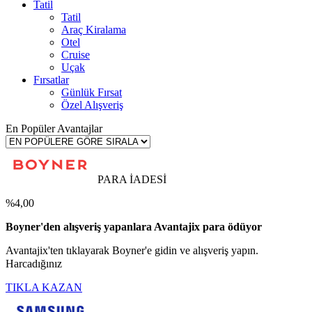
Tatil
Tatil
Araç Kiralama
Otel
Cruise
Uçak
Fırsatlar
Günlük Fırsat
Özel Alışveriş
En Popüler Avantajlar
PARA İADESİ
%4,00
Boyner'den alışveriş yapanlara Avantajix para ödüyor
Avantajix'ten tıklayarak Boyner'e gidin ve alışveriş yapın.
Harcadığınız
TIKLA KAZAN