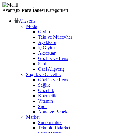
Avantajix
Para İadesi
Kategorileri
Alışveriş
Moda
Giyim
Takı ve Mücevher
Ayakkabı
İç Giyim
Aksesuar
Gözlük ve Lens
Saat
Özel Alışveriş
Sağlık ve Güzellik
Gözlük ve Lens
Sağlık
Güzellik
Kozmetik
Vitamin
Spor
Anne ve Bebek
Market
Süpermarket
Teknoloji Market