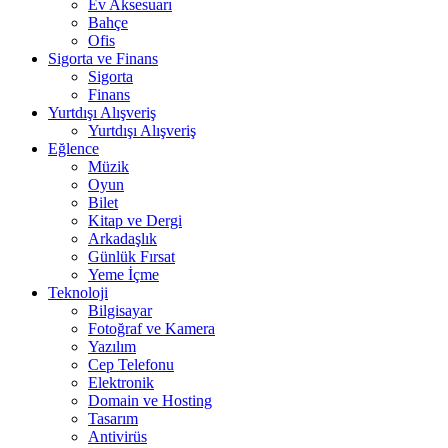
Ev Aksesuarı
Bahçe
Ofis
Sigorta ve Finans
Sigorta
Finans
Yurtdışı Alışveriş
Yurtdışı Alışveriş
Eğlence
Müzik
Oyun
Bilet
Kitap ve Dergi
Arkadaşlık
Günlük Fırsat
Yeme İçme
Teknoloji
Bilgisayar
Fotoğraf ve Kamera
Yazılım
Cep Telefonu
Elektronik
Domain ve Hosting
Tasarım
Antivirüs