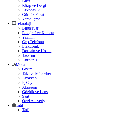
Bilet
Kitap ve Dergi
Arkadaşlık
Günlük Fırsat
Yeme İçme
Teknoloji
Bilgisayar
Fotoğraf ve Kamera
Yazılım
Cep Telefonu
Elektronik
Domain ve Hosting
Tasarım
Antivirüs
Moda
Giyim
Takı ve Mücevher
Ayakkabı
İç Giyim
Aksesuar
Gözlük ve Lens
Saat
Özel Alışveriş
Tatil
Tatil