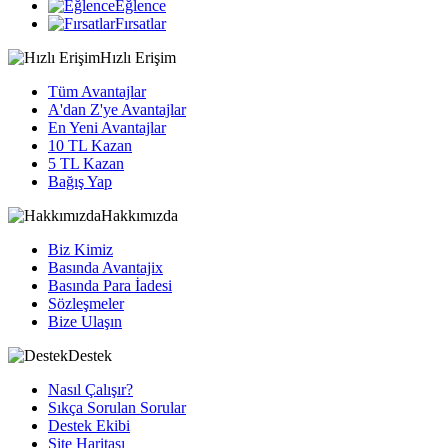
Eğlence
Fırsatlar
Hızlı Erişim
Tüm Avantajlar
A'dan Z'ye Avantajlar
En Yeni Avantajlar
10 TL Kazan
5 TL Kazan
Bağış Yap
Hakkımızda
Biz Kimiz
Basında Avantajix
Basında Para İadesi
Sözleşmeler
Bize Ulaşın
Destek
Nasıl Çalışır?
Sıkça Sorulan Sorular
Destek Ekibi
Site Haritası