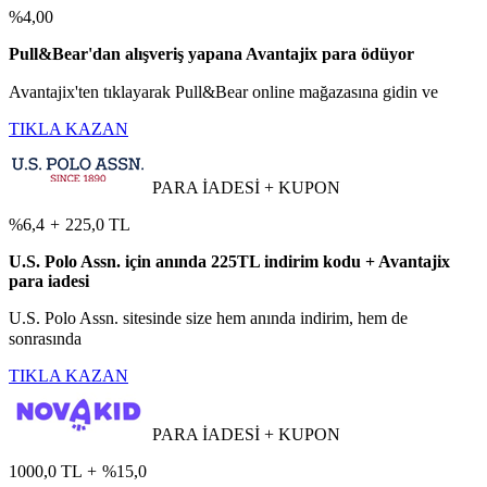
%4,00
Pull&Bear'dan alışveriş yapana Avantajix para ödüyor
Avantajix'ten tıklayarak Pull&Bear online mağazasına gidin ve
TIKLA KAZAN
PARA İADESİ + KUPON
%6,4
+
225,0 TL
U.S. Polo Assn. için anında 225TL indirim kodu + Avantajix
para iadesi
U.S. Polo Assn. sitesinde size hem anında indirim, hem de
sonrasında
TIKLA KAZAN
PARA İADESİ + KUPON
1000,0 TL
+
%15,0