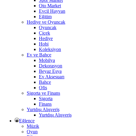
Spor Market
Oto Market
Evcil Hayvan
Eğitim
Hediye ve Oyuncak
Oyuncak
Çiçek
Hediye
Hobi
Koleksiyon
Ev ve Bahçe
Mobilya
Dekorasyon
Beyaz Eşya
Ev Aksesuarı
Bahçe
Ofis
Sigorta ve Finans
Sigorta
Finans
Yurtdışı Alışveriş
Yurtdışı Alışveriş
Eğlence
Müzik
Oyun