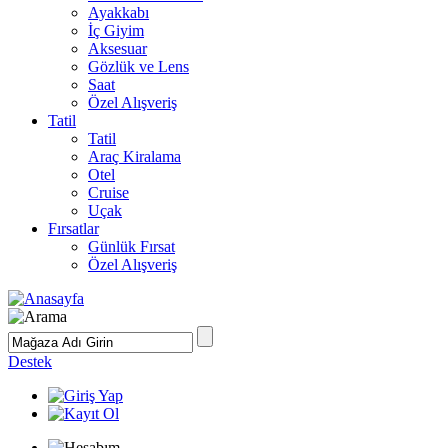
Ayakkabı
İç Giyim
Aksesuar
Gözlük ve Lens
Saat
Özel Alışveriş
Tatil
Tatil
Araç Kiralama
Otel
Cruise
Uçak
Fırsatlar
Günlük Fırsat
Özel Alışveriş
Destek