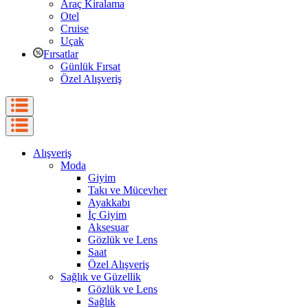
Araç Kiralama
Otel
Cruise
Uçak
Fırsatlar
Günlük Fırsat
Özel Alışveriş
Alışveriş
Moda
Giyim
Takı ve Mücevher
Ayakkabı
İç Giyim
Aksesuar
Gözlük ve Lens
Saat
Özel Alışveriş
Sağlık ve Güzellik
Gözlük ve Lens
Sağlık