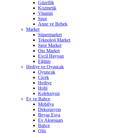
Güzellik
Kozmetik
Vitamin
Spor
Anne ve Bebek
Market
Süpermarket
Teknoloji Market
Spor Market
Oto Market
Evcil Hayvan
Eğitim
Hediye ve Oyuncak
Oyuncak
Çiçek
Hediye
Hobi
Koleksiyon
Ev ve Bahçe
Mobilya
Dekorasyon
Beyaz Eşya
Ev Aksesuarı
Bahçe
Ofis