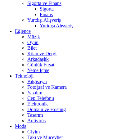
Sigorta ve Finans
Sigorta
Finans
Yurtdışı Alışveriş
Yurtdışı Alışveriş
Eğlence
Müzik
Oyun
Bilet
Kitap ve Dergi
Arkadaşlık
Günlük Fırsat
Yeme İçme
Teknoloji
Bilgisayar
Fotoğraf ve Kamera
Yazılım
Cep Telefonu
Elektronik
Domain ve Hosting
Tasarım
Antivirüs
Moda
Giyim
Takı ve Mücevher