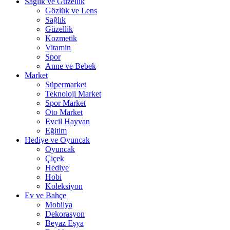
Sağlık ve Güzellik
Gözlük ve Lens
Sağlık
Güzellik
Kozmetik
Vitamin
Spor
Anne ve Bebek
Market
Süpermarket
Teknoloji Market
Spor Market
Oto Market
Evcil Hayvan
Eğitim
Hediye ve Oyuncak
Oyuncak
Çiçek
Hediye
Hobi
Koleksiyon
Ev ve Bahçe
Mobilya
Dekorasyon
Beyaz Eşya