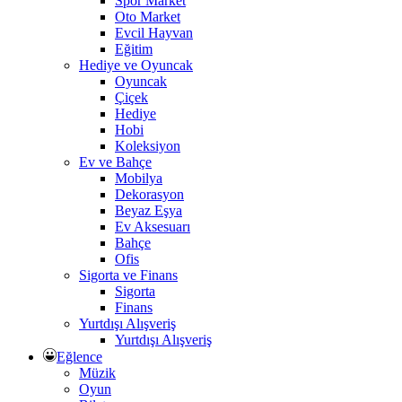
Spor Market
Oto Market
Evcil Hayvan
Eğitim
Hediye ve Oyuncak
Oyuncak
Çiçek
Hediye
Hobi
Koleksiyon
Ev ve Bahçe
Mobilya
Dekorasyon
Beyaz Eşya
Ev Aksesuarı
Bahçe
Ofis
Sigorta ve Finans
Sigorta
Finans
Yurtdışı Alışveriş
Yurtdışı Alışveriş
Eğlence
Müzik
Oyun