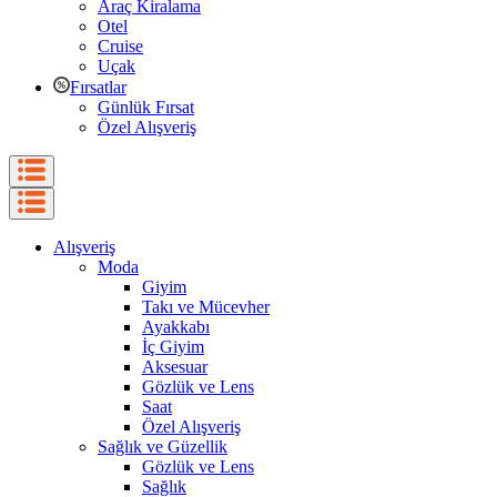
Araç Kiralama
Otel
Cruise
Uçak
Fırsatlar
Günlük Fırsat
Özel Alışveriş
Alışveriş
Moda
Giyim
Takı ve Mücevher
Ayakkabı
İç Giyim
Aksesuar
Gözlük ve Lens
Saat
Özel Alışveriş
Sağlık ve Güzellik
Gözlük ve Lens
Sağlık