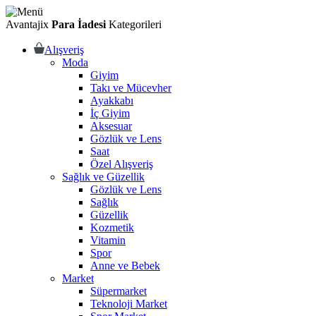
Avantajix
Para İadesi
Kategorileri
Alışveriş
Moda
Giyim
Takı ve Mücevher
Ayakkabı
İç Giyim
Aksesuar
Gözlük ve Lens
Saat
Özel Alışveriş
Sağlık ve Güzellik
Gözlük ve Lens
Sağlık
Güzellik
Kozmetik
Vitamin
Spor
Anne ve Bebek
Market
Süpermarket
Teknoloji Market