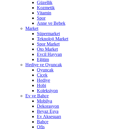
Güzellik
Kozmetik
Vitamin
Spor
Anne ve Bebek
Market
Süpermarket
Teknoloji Market
Spor Market
Oto Market
Evcil Hayvan
Eğitim
Hediye ve Oyuncak
Oyuncak
Çiçek
Hediye
Hobi
Koleksiyon
Ev ve Bahçe
Mobilya
Dekorasyon
Beyaz Eşya
Ev Aksesuarı
Bahçe
Ofis