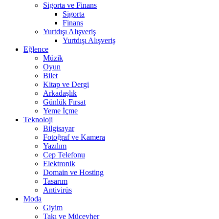
Sigorta ve Finans
Sigorta
Finans
Yurtdışı Alışveriş
Yurtdışı Alışveriş
Eğlence
Müzik
Oyun
Bilet
Kitap ve Dergi
Arkadaşlık
Günlük Fırsat
Yeme İçme
Teknoloji
Bilgisayar
Fotoğraf ve Kamera
Yazılım
Cep Telefonu
Elektronik
Domain ve Hosting
Tasarım
Antivirüs
Moda
Giyim
Takı ve Mücevher