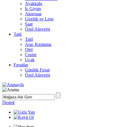
Ayakkabı
İç Giyim
Aksesuar
Gözlük ve Lens
Saat
Özel Alışveriş
Tatil
Tatil
Araç Kiralama
Otel
Cruise
Uçak
Fırsatlar
Günlük Fırsat
Özel Alışveriş
Destek