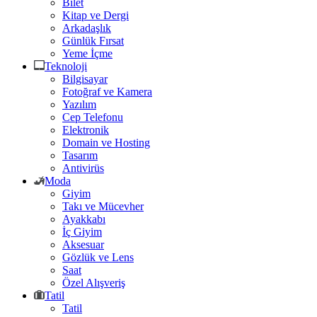
Bilet
Kitap ve Dergi
Arkadaşlık
Günlük Fırsat
Yeme İçme
Teknoloji
Bilgisayar
Fotoğraf ve Kamera
Yazılım
Cep Telefonu
Elektronik
Domain ve Hosting
Tasarım
Antivirüs
Moda
Giyim
Takı ve Mücevher
Ayakkabı
İç Giyim
Aksesuar
Gözlük ve Lens
Saat
Özel Alışveriş
Tatil
Tatil