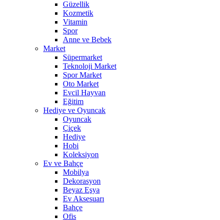
Güzellik
Kozmetik
Vitamin
Spor
Anne ve Bebek
Market
Süpermarket
Teknoloji Market
Spor Market
Oto Market
Evcil Hayvan
Eğitim
Hediye ve Oyuncak
Oyuncak
Çiçek
Hediye
Hobi
Koleksiyon
Ev ve Bahçe
Mobilya
Dekorasyon
Beyaz Eşya
Ev Aksesuarı
Bahçe
Ofis