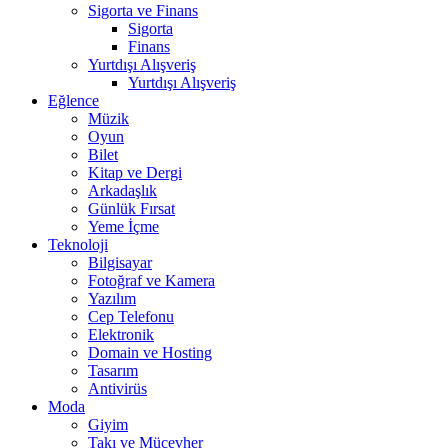
Sigorta ve Finans
Sigorta
Finans
Yurtdışı Alışveriş
Yurtdışı Alışveriş
Eğlence
Müzik
Oyun
Bilet
Kitap ve Dergi
Arkadaşlık
Günlük Fırsat
Yeme İçme
Teknoloji
Bilgisayar
Fotoğraf ve Kamera
Yazılım
Cep Telefonu
Elektronik
Domain ve Hosting
Tasarım
Antivirüs
Moda
Giyim
Takı ve Mücevher