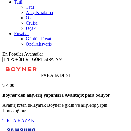
Tatil
Tatil
Araç Kiralama
Otel
Cruise
Uçak
Fırsatlar
Günlük Fırsat
Özel Alışveriş
En Popüler Avantajlar
PARA İADESİ
%4,00
Boyner'den alışveriş yapanlara Avantajix para ödüyor
Avantajix'ten tıklayarak Boyner'e gidin ve alışveriş yapın.
Harcadığınız
TIKLA KAZAN