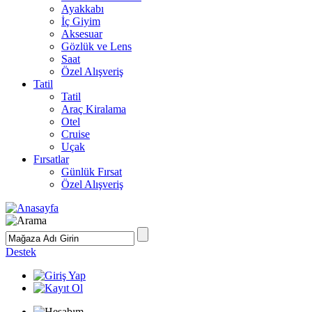
Ayakkabı
İç Giyim
Aksesuar
Gözlük ve Lens
Saat
Özel Alışveriş
Tatil
Tatil
Araç Kiralama
Otel
Cruise
Uçak
Fırsatlar
Günlük Fırsat
Özel Alışveriş
Destek