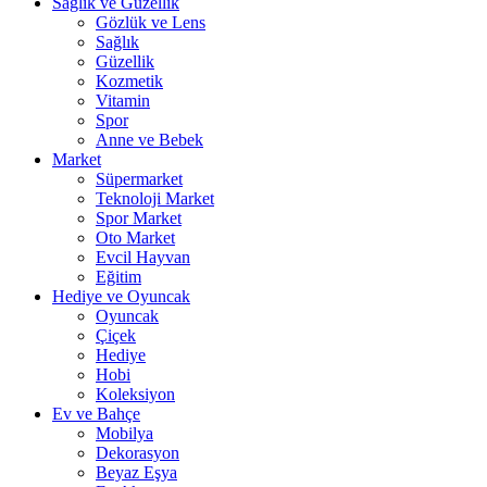
Sağlık ve Güzellik
Gözlük ve Lens
Sağlık
Güzellik
Kozmetik
Vitamin
Spor
Anne ve Bebek
Market
Süpermarket
Teknoloji Market
Spor Market
Oto Market
Evcil Hayvan
Eğitim
Hediye ve Oyuncak
Oyuncak
Çiçek
Hediye
Hobi
Koleksiyon
Ev ve Bahçe
Mobilya
Dekorasyon
Beyaz Eşya