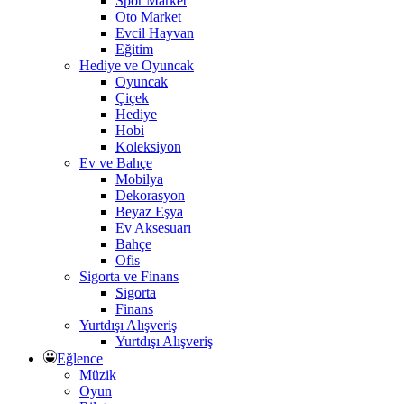
Spor Market
Oto Market
Evcil Hayvan
Eğitim
Hediye ve Oyuncak
Oyuncak
Çiçek
Hediye
Hobi
Koleksiyon
Ev ve Bahçe
Mobilya
Dekorasyon
Beyaz Eşya
Ev Aksesuarı
Bahçe
Ofis
Sigorta ve Finans
Sigorta
Finans
Yurtdışı Alışveriş
Yurtdışı Alışveriş
Eğlence
Müzik
Oyun