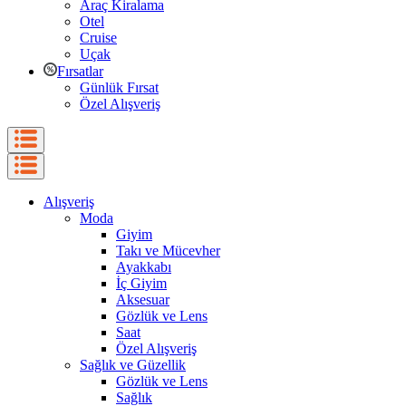
Araç Kiralama
Otel
Cruise
Uçak
Fırsatlar
Günlük Fırsat
Özel Alışveriş
Alışveriş
Moda
Giyim
Takı ve Mücevher
Ayakkabı
İç Giyim
Aksesuar
Gözlük ve Lens
Saat
Özel Alışveriş
Sağlık ve Güzellik
Gözlük ve Lens
Sağlık