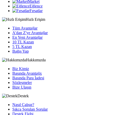
Market
Eğlence
Fırsatlar
Hızlı Erişim
Tüm Avantajlar
A'dan Z'ye Avantajlar
En Yeni Avantajlar
10 TL Kazan
5 TL Kazan
Bağış Yap
Hakkımızda
Biz Kimiz
Basında Avantajix
Basında Para İadesi
Sözleşmeler
Bize Ulaşın
Destek
Nasıl Çalışır?
Sıkça Sorulan Sorular
Destek Ekibi