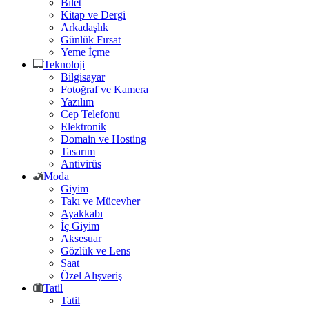
Bilet
Kitap ve Dergi
Arkadaşlık
Günlük Fırsat
Yeme İçme
Teknoloji
Bilgisayar
Fotoğraf ve Kamera
Yazılım
Cep Telefonu
Elektronik
Domain ve Hosting
Tasarım
Antivirüs
Moda
Giyim
Takı ve Mücevher
Ayakkabı
İç Giyim
Aksesuar
Gözlük ve Lens
Saat
Özel Alışveriş
Tatil
Tatil