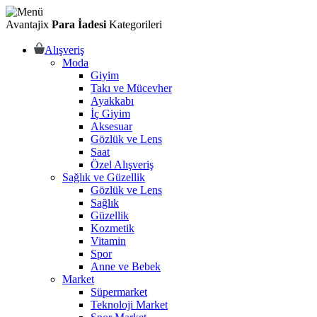
Avantajix
Para İadesi
Kategorileri
Alışveriş
Moda
Giyim
Takı ve Mücevher
Ayakkabı
İç Giyim
Aksesuar
Gözlük ve Lens
Saat
Özel Alışveriş
Sağlık ve Güzellik
Gözlük ve Lens
Sağlık
Güzellik
Kozmetik
Vitamin
Spor
Anne ve Bebek
Market
Süpermarket
Teknoloji Market