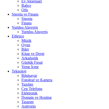
Ev Aksesuarı
Bahçe
Ofis
Sigorta ve Finans
Sigorta
Finans
Yurtdışı Alışveriş
Yurtdışı Alışveriş
Eğlence
Müzik
Oyun
Bilet
Kitap ve Dergi
Arkadaşlık
Günlük Fırsat
Yeme İçme
Teknoloji
Bilgisayar
Fotoğraf ve Kamera
Yazılım
Cep Telefonu
Elektronik
Domain ve Hosting
Tasarım
Antivirüs