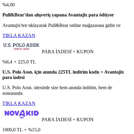
%4,00
Pull&Bear'dan alışveriş yapana Avantajix para ödüyor
Avantajix'ten tıklayarak Pull&Bear online mağazasına gidin ve
TIKLA KAZAN
PARA İADESİ + KUPON
%6,4
+
225,0 TL
U.S. Polo Assn. için anında 225TL indirim kodu + Avantajix
para iadesi
U.S. Polo Assn. sitesinde size hem anında indirim, hem de
sonrasında
TIKLA KAZAN
PARA İADESİ + KUPON
1000,0 TL
+
%15,0