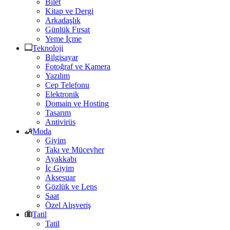
Bilet
Kitap ve Dergi
Arkadaşlık
Günlük Fırsat
Yeme İçme
Teknoloji
Bilgisayar
Fotoğraf ve Kamera
Yazılım
Cep Telefonu
Elektronik
Domain ve Hosting
Tasarım
Antivirüs
Moda
Giyim
Takı ve Mücevher
Ayakkabı
İç Giyim
Aksesuar
Gözlük ve Lens
Saat
Özel Alışveriş
Tatil
Tatil