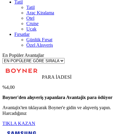
Tatil
Tatil
Araç Kiralama
Otel
Cruise
Uçak
Fırsatlar
Günlük Fırsat
Özel Alışveriş
En Popüler Avantajlar
PARA İADESİ
%4,00
Boyner'den alışveriş yapanlara Avantajix para ödüyor
Avantajix'ten tıklayarak Boyner'e gidin ve alışveriş yapın.
Harcadığınız
TIKLA KAZAN