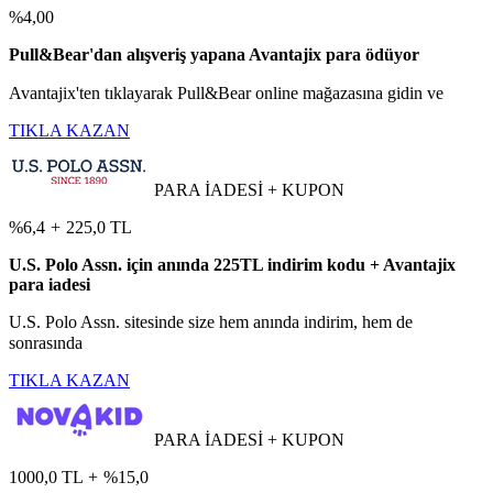
%4,00
Pull&Bear'dan alışveriş yapana Avantajix para ödüyor
Avantajix'ten tıklayarak Pull&Bear online mağazasına gidin ve
TIKLA KAZAN
PARA İADESİ + KUPON
%6,4
+
225,0 TL
U.S. Polo Assn. için anında 225TL indirim kodu + Avantajix
para iadesi
U.S. Polo Assn. sitesinde size hem anında indirim, hem de
sonrasında
TIKLA KAZAN
PARA İADESİ + KUPON
1000,0 TL
+
%15,0