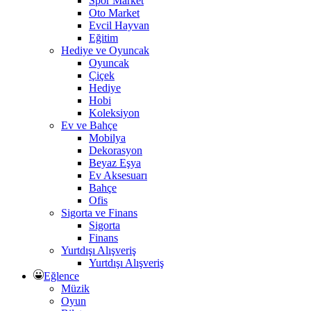
Spor Market
Oto Market
Evcil Hayvan
Eğitim
Hediye ve Oyuncak
Oyuncak
Çiçek
Hediye
Hobi
Koleksiyon
Ev ve Bahçe
Mobilya
Dekorasyon
Beyaz Eşya
Ev Aksesuarı
Bahçe
Ofis
Sigorta ve Finans
Sigorta
Finans
Yurtdışı Alışveriş
Yurtdışı Alışveriş
Eğlence
Müzik
Oyun