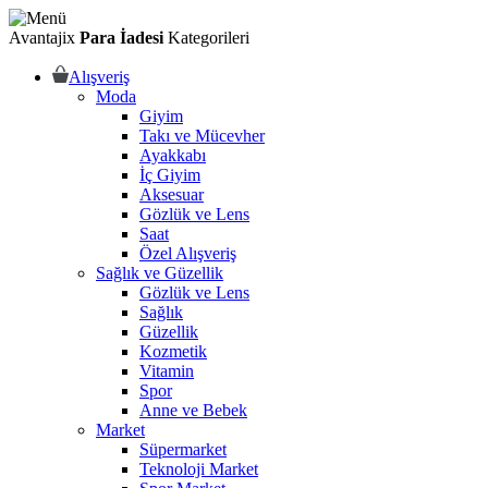
Avantajix
Para İadesi
Kategorileri
Alışveriş
Moda
Giyim
Takı ve Mücevher
Ayakkabı
İç Giyim
Aksesuar
Gözlük ve Lens
Saat
Özel Alışveriş
Sağlık ve Güzellik
Gözlük ve Lens
Sağlık
Güzellik
Kozmetik
Vitamin
Spor
Anne ve Bebek
Market
Süpermarket
Teknoloji Market