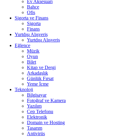
Ev Aksesuarı
Bahçe
Ofis
Sigorta ve Finans
Sigorta
Finans
Yurtdışı Alışveriş
Yurtdışı Alışveriş
Eğlence
Müzik
Oyun
Bilet
Kitap ve Dergi
Arkadaşlık
Günlük Fırsat
Yeme İçme
Teknoloji
Bilgisayar
Fotoğraf ve Kamera
Yazılım
Cep Telefonu
Elektronik
Domain ve Hosting
Tasarım
Antivirüs