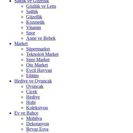
Sağlık ve Güzellik
Gözlük ve Lens
Sağlık
Güzellik
Kozmetik
Vitamin
Spor
Anne ve Bebek
Market
Süpermarket
Teknoloji Market
Spor Market
Oto Market
Evcil Hayvan
Eğitim
Hediye ve Oyuncak
Oyuncak
Çiçek
Hediye
Hobi
Koleksiyon
Ev ve Bahçe
Mobilya
Dekorasyon
Beyaz Eşya