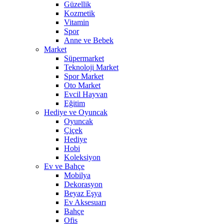
Güzellik
Kozmetik
Vitamin
Spor
Anne ve Bebek
Market
Süpermarket
Teknoloji Market
Spor Market
Oto Market
Evcil Hayvan
Eğitim
Hediye ve Oyuncak
Oyuncak
Çiçek
Hediye
Hobi
Koleksiyon
Ev ve Bahçe
Mobilya
Dekorasyon
Beyaz Eşya
Ev Aksesuarı
Bahçe
Ofis