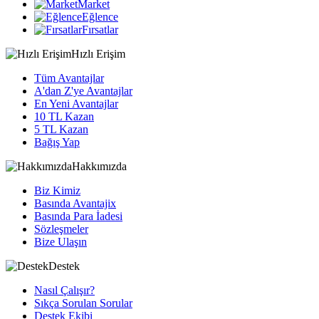
Market
Eğlence
Fırsatlar
Hızlı Erişim
Tüm Avantajlar
A'dan Z'ye Avantajlar
En Yeni Avantajlar
10 TL Kazan
5 TL Kazan
Bağış Yap
Hakkımızda
Biz Kimiz
Basında Avantajix
Basında Para İadesi
Sözleşmeler
Bize Ulaşın
Destek
Nasıl Çalışır?
Sıkça Sorulan Sorular
Destek Ekibi