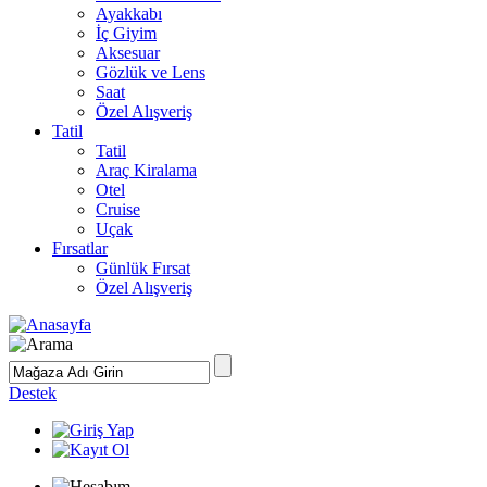
Ayakkabı
İç Giyim
Aksesuar
Gözlük ve Lens
Saat
Özel Alışveriş
Tatil
Tatil
Araç Kiralama
Otel
Cruise
Uçak
Fırsatlar
Günlük Fırsat
Özel Alışveriş
Destek