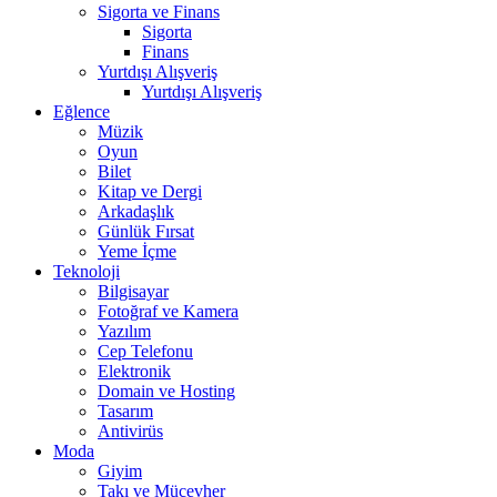
Sigorta ve Finans
Sigorta
Finans
Yurtdışı Alışveriş
Yurtdışı Alışveriş
Eğlence
Müzik
Oyun
Bilet
Kitap ve Dergi
Arkadaşlık
Günlük Fırsat
Yeme İçme
Teknoloji
Bilgisayar
Fotoğraf ve Kamera
Yazılım
Cep Telefonu
Elektronik
Domain ve Hosting
Tasarım
Antivirüs
Moda
Giyim
Takı ve Mücevher