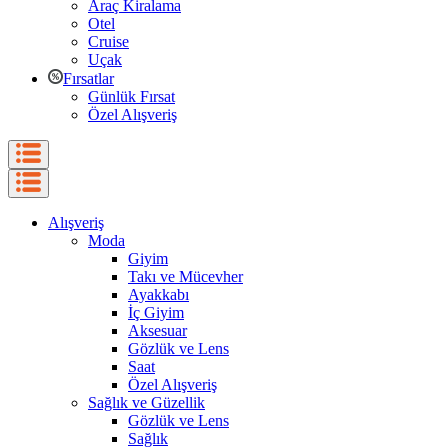
Araç Kiralama
Otel
Cruise
Uçak
Fırsatlar
Günlük Fırsat
Özel Alışveriş
Alışveriş
Moda
Giyim
Takı ve Mücevher
Ayakkabı
İç Giyim
Aksesuar
Gözlük ve Lens
Saat
Özel Alışveriş
Sağlık ve Güzellik
Gözlük ve Lens
Sağlık